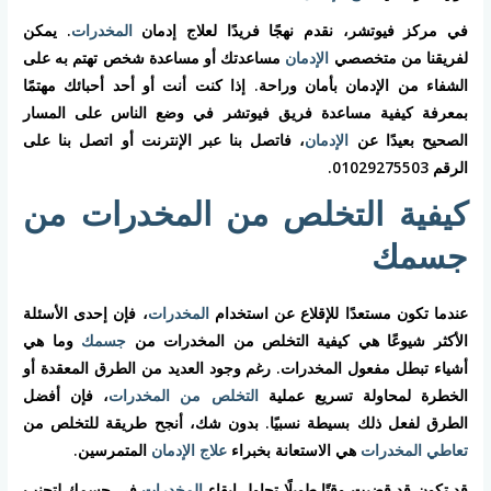
في مركز فيوتشر، نقدم نهجًا فريدًا لعلاج إدمان
المخدرات
. يمكن
لفريقنا من متخصصي
الإدمان
مساعدتك أو مساعدة شخص تهتم به على
الشفاء من الإدمان بأمان وراحة. إذا كنت أنت أو أحد أحبائك مهتمًا
بمعرفة كيفية مساعدة فريق فيوتشر في وضع الناس على المسار
الصحيح بعيدًا عن
الإدمان
، فاتصل بنا عبر الإنترنت أو اتصل بنا على
الرقم 01029275503.
كيفية التخلص من المخدرات من
جسمك
عندما تكون مستعدًا للإقلاع عن استخدام
المخدرات
، فإن إحدى الأسئلة
الأكثر شيوعًا هي كيفية التخلص من المخدرات من
جسمك
وما هي
أشياء تبطل مفعول المخدرات. رغم وجود العديد من الطرق المعقدة أو
الخطرة لمحاولة تسريع عملية
التخلص من المخدرات
، فإن أفضل
الطرق لفعل ذلك بسيطة نسبيًا. بدون شك، أنجح طريقة للتخلص من
تعاطي المخدرات
هي الاستعانة بخبراء
علاج الإدمان
المتمرسين.
قد تكون قد قضيت وقتًا طويلًا تحاول إبقاء
المخدرات
في جسمك لتجنب