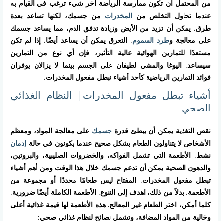
من المحتمل أن تكون ممارسة الرياضة آخر شيء ترغب في القيام به
عندما تحاول التخلص من
المخدرات
من جسمك، لكنها تساعد بعدة
طرق. يمكن أن تزيد من الأيض وزيادة تدفق الدم، مما يساعد جسمك
على معالجة و
طرد السموم
. التعرق يمكن أن يساعد أيضًا. إذا لم تكن
مستعدًا للتمارين الهوائية عالية التأثير، فإن أي نوع من التمارين
سيساعد. اليوغا والمشي لطيفان على الجسم بينما لا يزالان يوفران
فوائد التمارين الرياضية كأحد أشياء تبطل مفعول المخدرات.
أشياء تبطل مفعول المخدرات| النظام الغذائي
الصحي
نقص التغذية يمكن أن يبطئ قدرة
جسمك
على معالجة المواد، ومعظم
الأشخاص لا يتناولون الطعام بشكل صحيح عندما يكونون في حالة
إدمان
نشط. الأطعمة التي تشمل الفواكه، والخضروات الصليبية، والبروتين،
والدهون الصحية يمكن أن تدعم جسمك خلال هذا الوقت ومن أهم أشياء
تبطل مفعول المخدرات. المفتاح ليس طعامًا محددًا أو مجموعة من
الأطعمة. بدلاً من ذلك، اهدف إلى التنوع. الأطعمة الكاملة أيضًا ضرورية.
كلما أمكن، اختر الطعام غير المعالج. هذه الأطعمة لها قيمة غذائية أعلى
وخالية من المواد المضافة، وتشمل نصائح لنظام غذائي صحي: