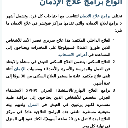
أنواع برامج علاج الإدمان
تختلف
برامج علاج الادمان
لتتناسب مع احتياجات كل فرد، وتشمل أشهر
5 برامج لعلاج الادمان، والتي تقدمها مراكز فيوتشر في علاج الادمان ما
يلي:
العلاج الداخلي المكثف: هذا علاج سريري قصير الأمد للأشخاص
الذين طوروا اعتمادًا فسيولوجيًا على المخدرات ويحتاجون إلى
المساعدة في
أعراض الانسحاب
.
العلاج السكني: يتضمن العلاج السكني العيش في منشأة والابتعاد
عن العمل والمدرسة والأسرة والأصدقاء ومسببات
الإدمان
أثناء
تلقي علاج مكثف. عادة ما يستمر العلاج السكني من 30 يومًا إلى
عدة أشهر.
برامج العلاج النهاري/الاستشفاء الجزئي (PHP): الاستشفاء
الجزئي مخصص للأشخاص الذين يحتاجون إلى مراقبة طبية
مستمرة لكنهم يرغبون في العيش في
المنزل
ولديهم بيئة
معيشية مستقرة. تلتقي هذه البرامج العلاجية عادةً في مركز
العلاج لمدة لا تقل عن 20 ساعة أسبوعيًا، لكنك تعود إلى المنزل
في نهاية كل يوم.