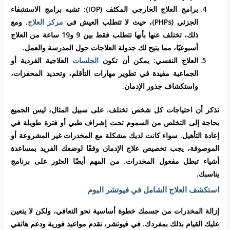
برامج العلاج الخارجي المكثف (IOP): تشبه برامج الاستشفاء
الجزئي (PHPs)، حيث لا تتطلب العيش في
مركز العلاج
. ومع
ذلك، تختلف عنها بأنها تتطلب فقط بين 9 و19 ساعة من العلاج
أسبوعيًا، مما يتيح لك جدولة العلاجات حول المدرسة والعمل.
العلاج النفسي: يمكن أن تكون
الجلسات
العلاجية الفردية أو
الجماعية مفيدة في تطوير مهارات التأقلم، وتحديد المحفزات،
واستكشاف جذور الإدمان.
تذكر أن احتياجات كل شخص تختلف. على سبيل المثال، ليس الجميع
بحاجة إلى التخلص من السموم تحت إشراف طبي أو فترة طويلة في
إعادة التأهيل. سواء كانت لديك مشكلة مع المخدرات غير المشروعة أو
الموصوفة، يجب تخصيص علاج الإدمان وفقًا لوضعك الفريد بمساعدة
أشياء تبطل مفعول المخدرات. من المهم أيضًا العثور على برنامج
يناسبك.
استكشف العلاج الشامل في فيوتشر اليوم
إزالة المخدرات من جسمك خطوة أساسية نحو التعافي، ولكن لا يتعين
عليك القيام بذلك بمفردك. في فيوتشر، نقدم مواعيد فورية ودعم هاتفي