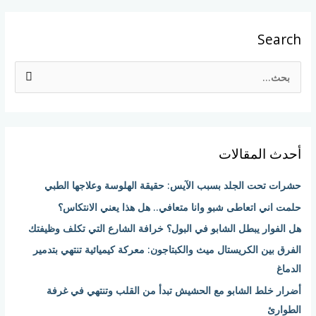
Search
ا
ل
ب
ح
أحدث المقالات
ث
ع
حشرات تحت الجلد بسبب الآيس: حقيقة الهلوسة وعلاجها الطبي
ن
حلمت اني اتعاطى شبو وانا متعافي.. هل هذا يعني الانتكاس؟
:
هل الفوار يبطل الشابو في البول؟ خرافة الشارع التي تكلف وظيفتك
الفرق بين الكريستال ميث والكبتاجون: معركة كيميائية تنتهي بتدمير
الدماغ
أضرار خلط الشابو مع الحشيش تبدأ من القلب وتنتهي في غرفة
الطوارئ