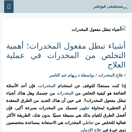
خطي
القائ
لى
الرئي
لمحتوى
Post
navigation
أشياء تبطل مفعول المخدرات؛ أهمية
التخلص من المخدرات في عملية
العلاج
/
علاج المخدرات
/ بواسطة
د.ريهام عبد الناصر
إذا كنت مستعدًا للتوقف عن استخدام
المخدرات
، فإن أحد الأسئلة
الشائعة هو كيفية التخلص من
المخدرات
من جسمك وهل هناك أشياء
تبطل مفعول المخدرات؟. في حين أن هناك العديد من الطرق المعقدة
أو الخطيرة لمحاولة
تطهير
جسمك من المخدرات بسرعة أكبر، فإن
أفضل الطرق للقيام بذلك هي بسيطة نسبيًا. بدون شك، الطريقة الأكثر
فعالية للتخلص من
تعاطي
المخدرات هي الاستعانة بمساعدة متخصصين
ذوي خبرة في
علاج الإدمان
.