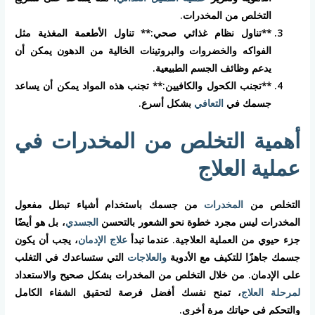
التخلص من المخدرات.
**تناول نظام غذائي صحي:** تناول الأطعمة المغذية مثل
الفواكه والخضروات والبروتينات الخالية من الدهون يمكن أن
يدعم وظائف الجسم الطبيعية.
**تجنب الكحول والكافيين:** تجنب هذه المواد يمكن أن يساعد
جسمك في
التعافي
بشكل أسرع.
أهمية التخلص من المخدرات في
عملية العلاج
التخلص من
المخدرات
من جسمك باستخدام أشياء تبطل مفعول
المخدرات ليس مجرد خطوة نحو الشعور بالتحسن
الجسدي
، بل هو أيضًا
جزء حيوي من العملية العلاجية. عندما تبدأ
علاج الإدمان
، يجب أن يكون
جسمك جاهزًا للتكيف مع الأدوية
والعلاجات
التي ستساعدك في التغلب
على الإدمان. من خلال التخلص من المخدرات بشكل صحيح والاستعداد
لمرحلة العلاج
، تمنح نفسك أفضل فرصة لتحقيق الشفاء الكامل
والتحكم في حياتك مرة أخرى.