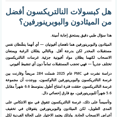
هل كبسولات النالتريكسون أفضل
من الميثادون والبوبرينورفين؟
هذا سؤال طبي دقيق يستحق إجابة أمينة.
الميثادون والبوبرينورفين هما ناهضان أفيونيان — أي أنهما ينشّطان نفس
مستقبلات المخدر لكن بدرجة أقل. وبالتالي يقللان الرغبة ويمنعان
الانسحاب لكنهما يظلان مواد أفيونية جزئية. غرسات النالتريكسون
تختلف جذرياً — فهي تحجب المستقبلات تماماً دون أي تنشيط أفيوني.
دراسة نشرت في PMC عام 2025 شملت 284 مريضاً وقارنت بين
غرسة النالتريكسون والبوبرينورفين النالوكسون، ووجدت أن مجموعة
غرسة النالتريكسون حققت فترة امتناع أطول بمتوسط 6.6 شهراً مقابل
5.6 شهراً للبوبرينورفين، مع فارق إحصائي دال.
وتأسيساً على ذلك، غرسة النالتريكسون تتفوق في منع الانتكاس على
المدى الطويل، لكن الميثادون والبوبرينورفين يتفوقان في تخفيف
أعراض الانسحاب الحادة. ولذلك يعتمد الاختيار على الحالة الفردية لكل