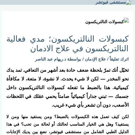
خطي
لى
Post
لمحتوى
navigation
كبسولات النالتريكسون؛ مدي فعالية
النالتريكسون في علاج الادمان
اترك تعليقاً
/
علاج الإدمان
/ بواسطة
د.ريهام عبد الناصر
تخيّل أنك تمرّ بلحظة ضعف حادة بعد أشهر من التعافي. تمد يدك
نحو المخدر — لكن لا شيء يحدث. لا نشوة، لا متعة، لا مكافأة
كيميائية. هذا بالضبط ما تفعله كبسولات النالتريكسون داخل
جسمك — تبني جداراً كيميائياً صامتاً يحمي عقلك في اللحظات
الأصعب، دون أن تشعر بأي شيء غريب.
لكن كيف تعمل هذه الكبسولات بالضبط؟ ومن يستفيد منها ومن لا
يستفيد؟ وهل هي الخيار المناسب لحالتك أو لحالة من تحب؟ في هذا
الدليل الطبي الشامل من مستشفى فيوتشر، نضع بين يديك الإجابات