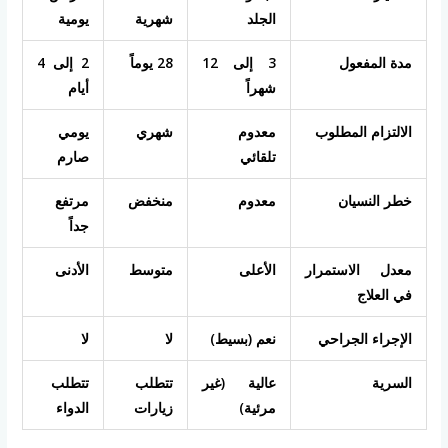
الجلد
شهرية
يومية
مدة المفعول
3 إلى 12
28 يوماً
2 إلى 4
شهراً
أيام
الالتزام المطلوب
معدوم
شهري
يومي
تلقائي
صارم
خطر النسيان
معدوم
منخفض
مرتفع
جداً
معدل الاستمرار
الأعلى
متوسط
الأدنى
في العلاج
الإجراء الجراحي
نعم (بسيط)
لا
لا
السرية
عالية (غير
تتطلب
تتطلب
مرئية)
زيارات
الدواء