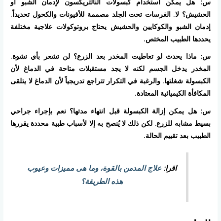
س: هل يمكن استخدام كبسولات النالتريكسون لإدمان الشبو أو
الحشيش؟
لا. الغرسات تحت الجلد مصممة للأفيونات والكحول تحديداً.
إدمان الشبو والكوكايين والحشيش يحتاج بروتوكولات علاجية مختلفة
يحددها الطبيب المختص.
س: ماذا يحدث لو تعاطيت المخدر بعد الزرع؟
لن تشعر بأي نشوة.
المخدر يدخل الجسم لكنه لا يجد مستقبلات متاحة في الدماغ لأن
الكبسولة شغلتها. والرغبة في التكرار تتراجع تدريجياً لأن الدماغ لا يتلقى
المكافأة الكيميائية المعتادة.
س: هل يمكن إزالة الكبسولة قبل انتهاء مدتها؟
نعم بإجراء جراحي
بسيط مشابه للزرع. لكن ذلك لا يُنصح به إلا لأسباب طبية محددة يقررها
الطبيب بعد تقييم الحالة.
اقرا:
علاج المدمن بالقوة، وما هى مميزات وعيوب
هذه الطريقة؟