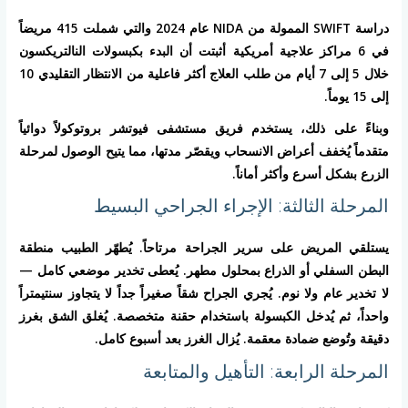
دراسة SWIFT الممولة من NIDA عام 2024 والتي شملت 415 مريضاً
في 6 مراكز علاجية أمريكية أثبتت أن البدء بكبسولات النالتريكسون
خلال 5 إلى 7 أيام من طلب العلاج أكثر فاعلية من الانتظار التقليدي 10
إلى 15 يوماً.
وبناءً على ذلك، يستخدم فريق مستشفى فيوتشر بروتوكولاً دوائياً
متقدماً يُخفف أعراض الانسحاب ويقصّر مدتها، مما يتيح الوصول لمرحلة
الزرع بشكل أسرع وأكثر أماناً.
المرحلة الثالثة: الإجراء الجراحي البسيط
يستلقي المريض على سرير الجراحة مرتاحاً. يُطهّر الطبيب منطقة
البطن السفلي أو الذراع بمحلول مطهر. يُعطى تخدير موضعي كامل —
لا تخدير عام ولا نوم. يُجري الجراح شقاً صغيراً جداً لا يتجاوز سنتيمتراً
واحداً، ثم يُدخل الكبسولة باستخدام حقنة متخصصة. يُغلق الشق بغرز
دقيقة وتُوضع ضمادة معقمة. يُزال الغرز بعد أسبوع كامل.
المرحلة الرابعة: التأهيل والمتابعة