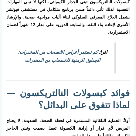
كبسولات النالتريكسون تبني الجدار الكيميائي، لكنها لا تبني المهارات
النفسية. لذلك تأتي دائماً ضمن برنامج متكامل في مستشفى فيوتشر
يشمل العلاج المعرفي السلوكي لبناء آليات مواجهة صحية، والإرشاد
الأسري لإعادة بناء الثقة، والمتابعة الدورية على مدار 12 شهراً لضمان
الاستمرارية.
اقرا:
كم تستمر أعراض الانسحاب من المخدرات؛
الجداول الزمنية للانسحاب من المخدرات
فوائد كبسولات النالتريكسون —
لماذا تتفوق على البدائل؟
أولاً: الحماية التلقائية المستمرة
في لحظة الضعف الشديدة، لا يحتاج
المريض لأي قرار أو إرادة. الكبسولة تعمل بصمت وتبني الحاجز
الكيميائي تلقائياً على مدار الساعة.