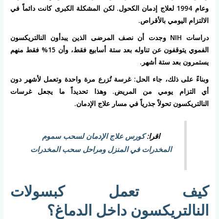
وعام 1994 لعلاج إدمان الكحول. لكن المشكلة الكبرى كانت دائماً في
الالتزام اليومي بالأقراص.
دراسات NIH وجدت أن نصف المرضى الذين يبدأون النالتريكسون
الفموي يتوقفون عن تناوله بعد ستة أسابيع فقط، وأن 15% فقط منهم
يستمرون بعد ستة أشهر.
وبناءً على ذلك، جاء الحل: غرسة تُزرع مرة واحدة وتعمل لأشهر دون
أي التزام يومي من المريض. وهذا تحديداً ما يجعل غرسات
النالتريكسون تحولاً جذرياً في مسار علاج الإدمان.
اقرا:
كورس علاج الإدمان لسحب سموم
المخدرات في المنزل ومراحل سحب المخدرات
كيف تعمل كبسولات
النالتريكسون داخل الدماغ؟