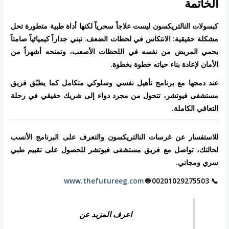
الخاتمة
كبسولات النالتريكسون ليست علاجاً سحرياً لكنها أداة طبية متطورة تحل
مشكلة حقيقية: الانتكاس في لحظات الضعف. تبني جداراً كيميائياً صامتاً
يحمي المريض من نفسه في اللحظات الأصعب، وتمنحه أشهراً من
الأمان لإعادة بناء حياته خطوة بخطوة.
عند دمجها مع برنامج تأهيل نفسي وسلوكي متكامل كما يطبّق فريق
مستشفى فيوتشر، تتحول من مجرد دواء إلى شريك حقيقي في رحلة
التعافي الكاملة.
للاستفسار عن غرسات النالتريكسون والتعرف على البرنامج الأنسب
لحالتك، تواصل مع فريق مستشفى فيوتشر للحصول على تقييم طبي
سري ومجاني.
www.thefutureeg.com
📞 00201029275503 🌐
اعرف المزيد عن