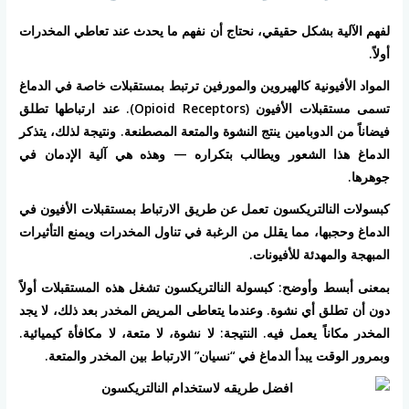
لفهم الآلية بشكل حقيقي، نحتاج أن نفهم ما يحدث عند تعاطي المخدرات
أولاً.
المواد الأفيونية كالهيروين والمورفين ترتبط بمستقبلات خاصة في الدماغ
تسمى مستقبلات الأفيون (Opioid Receptors). عند ارتباطها تطلق
فيضاناً من الدوبامين ينتج النشوة والمتعة المصطنعة. ونتيجة لذلك، يتذكر
الدماغ هذا الشعور ويطالب بتكراره — وهذه هي آلية الإدمان في
جوهرها.
كبسولات النالتريكسون تعمل عن طريق الارتباط بمستقبلات الأفيون في
الدماغ وحجبها، مما يقلل من الرغبة في تناول المخدرات ويمنع التأثيرات
المبهجة والمهدئة للأفيونات.
بمعنى أبسط وأوضح: كبسولة النالتريكسون تشغل هذه المستقبلات أولاً
دون أن تطلق أي نشوة. وعندما يتعاطى المريض المخدر بعد ذلك، لا يجد
المخدر مكاناً يعمل فيه. النتيجة: لا نشوة، لا متعة، لا مكافأة كيميائية.
وبمرور الوقت يبدأ الدماغ في “نسيان” الارتباط بين المخدر والمتعة.