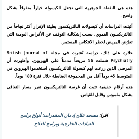
هذه هي النقطة الجوهرية التي تجعل الكبسولة خياراً متفوقاً بشكل
واضح.
أثبتت الدراسات أن كبسولات النالتريكسون بطيئة الإفراز أكثر نجاحاً من
النالتريكسون الفموي، بسبب إشكالية التوقف عن الأقراص اليومية التي
تعرّض المريض لخطر الانتكاس المستمر.
علاوة على ذلك، دراسة نُشرت في مجلة British Journal of
Psychiatry شملت 56 مريضاً مدمناً على الهيروين، وأظهرت أن
المرضى الذين زرعت لهم كبسولة النالتريكسون استخدموا الهيروين في
المتوسط 45 يوماً أقل من المجموعة الضابطة خلال فترة 180 يوماً.
هذه أرقام حقيقية تثبت أن غرسة النالتريكسون تغير مسار التعافي
بشكل ملموس وقابل للقياس.
اقرا:
مصحه علاج إدمان المخدرات؛ أنواع برامج
العيادات الخارجية وبرامج العلاج