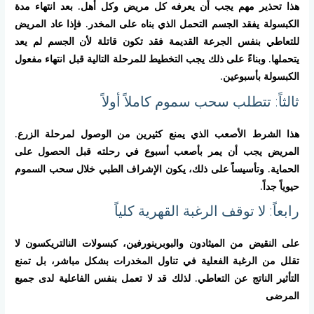
هذا تحذير مهم يجب أن يعرفه كل مريض وكل أهل. بعد انتهاء مدة
الكبسولة يفقد الجسم التحمل الذي بناه على المخدر. فإذا عاد المريض
للتعاطي بنفس الجرعة القديمة فقد تكون قاتلة لأن الجسم لم يعد
يتحملها. وبناءً على ذلك يجب التخطيط للمرحلة التالية قبل انتهاء مفعول
الكبسولة بأسبوعين.
ثالثاً: تتطلب سحب سموم كاملاً أولاً
هذا الشرط الأصعب الذي يمنع كثيرين من الوصول لمرحلة الزرع.
المريض يجب أن يمر بأصعب أسبوع في رحلته قبل الحصول على
الحماية. وتأسيساً على ذلك، يكون الإشراف الطبي خلال سحب السموم
حيوياً جداً.
رابعاً: لا توقف الرغبة القهرية كلياً
على النقيض من الميثادون والبوبرينورفين، كبسولات النالتريكسون لا
تقلل من الرغبة الفعلية في تناول المخدرات بشكل مباشر، بل تمنع
التأثير الناتج عن التعاطي. لذلك قد لا تعمل بنفس الفاعلية لدى جميع
المرضى