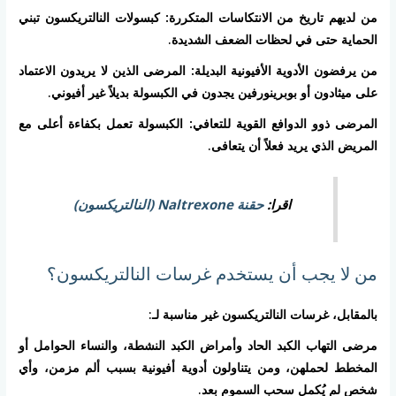
من لديهم تاريخ من الانتكاسات المتكررة:
كبسولات النالتريكسون تبني
الحماية حتى في لحظات الضعف الشديدة.
من يرفضون الأدوية الأفيونية البديلة:
المرضى الذين لا يريدون الاعتماد
على ميثادون أو بوبرينورفين يجدون في الكبسولة بديلاً غير أفيوني.
المرضى ذوو الدوافع القوية للتعافي:
الكبسولة تعمل بكفاءة أعلى مع
المريض الذي يريد فعلاً أن يتعافى.
اقرا:
حقنة Naltrexone (النالتريكسون)
من لا يجب أن يستخدم غرسات النالتريكسون؟
بالمقابل، غرسات النالتريكسون غير مناسبة لـ:
مرضى التهاب الكبد الحاد وأمراض الكبد النشطة، والنساء الحوامل أو
المخطط لحملهن، ومن يتناولون أدوية أفيونية بسبب ألم مزمن، وأي
شخص لم يُكمل سحب السموم بعد.