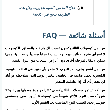
اقرا:
علاج المدمن بالقوه الجبريه، وهل هذه
الطريقة تنجح في علاجه؟
أسئلة شائعة — FAQ
س: هل كبسولات النالتريكسون تسبب الإدمان؟
لا بالمطلق. الكبسولات
لا تُنتج أي نشوة أو تأثير مبهج. ولا تسبب اعتماداً جسدياً. وعند انتهاء مدتها
يمكن الانتقال لمرحلة أخرى دون أعراض انسحاب من الدواء نفسه.
س: هل أشعر بشيء بعد الزرع؟
لا تشعر بأي تغيير في الحالة الطبيعية.
الكبسولة تعمل صامتة في الخلفية. التغيير الوحيد الذي ستلاحظه هو أنك
لن تشعر بأي أثر إذا تعاطيت المخدر.
س: كم تستمر كبسولات النالتريكسون؟
تتراوح مدة مفعولها بين 3 و12
شهراً حسب النوع. الأكثر شيوعاً هي كبسولة 6 أشهر. وفي مستشفى
فيوتشر يحدد الطبيب النوع المناسب بعد التقييم الأولي.