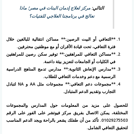
التالي:
مركز لعلاج إدمان البنات في مصر؛ ماذا
نعالج في برنامجنا العلاجي للفتيات؟
**التعافي أو البيت الرصين:** مساكن انتقالية للبالغين خلال
فترة التعافي، تحت قيادة الأقران أو مع موظفين محترفين.
**مساكن التعافي للمراهقين:** توفير سكن رصين للمراهقين
في الكليات أو الجامعات لتعزيز بيئة داعمة.
**مدارس الإنعاش الثانوية:** مدارس تدمج المناهج الدراسية
الرسمية مع دعم وخدمات التعافي للطلاب.
**مجموعات دعم التعافي:** مجموعات مثل AA و NA لتبادل
التجارب وتقديم الدعم المتبادل.
للحصول على مزيد من المعلومات حول المدارس والمجموعات
المختلفة، يمكن الاتصال بفريق مركز فيوتشر على الفور على الرقم
01029275503. تأكد من أن طفلك يشعر بالراحة ويجد الدعم المناسب
لتحقيق التعافي الشامل.