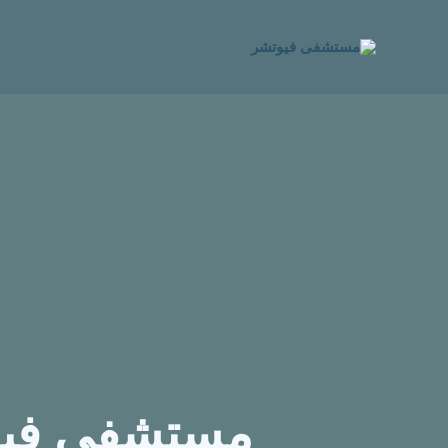
خطي
لى
لمحتوى
مستشفى فيوت