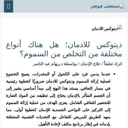
خطي
القائ
لى
الرئي
لمحتوى
Post
navigation
ديتوكس للادمان؛ هل هناك أنواع
مختلفة من التخلص من السموم؟
اترك تعليقاً
/
علاج الإدمان
/ بواسطة
د.ريهام عبد الناصر
عندما يدمن فرد على الكحول أو المخدرات، يصبح الخضوع
لعملية إزالة السموم وديتوكس للادمان ضروريًا كخطوة رئيسية
في مسار التعافي. يستند هذا النهج إلى مبدأ أساسي يشير إلى
أن الجسم المتأثر بالإدمان يحتاج إلى تنظيفه من المواد الضارة
للتحضير للتعافي الشامل. يعزى الهدف من عملية إزالة السموم
إلى التركيز على النواحي الجسدية للإدمان كخطوة أولى، مما
يمهد الطريق للمريض للتفاعل مع التحديات النفسية المتعلقة
بإدمانه في إطار برنامج مكثف لإعادة التأهيل.