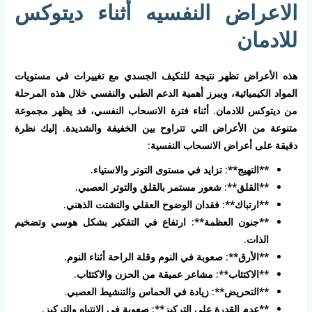
الاعراض النفسيه أثناء ديتوكس
للادمان
هذه الأعراض تظهر نتيجة للتكيف الجسدي مع تغييرات في مستويات
المواد الكيميائية، ويبرز أهمية الدعم الطبي والنفسي خلال هذه المرحلة
من ديتوكس للادمان. أثناء فترة الانسحاب النفسي، قد يظهر مجموعة
متنوعة من الأعراض التي تتراوح بين الخفيفة والشديدة. إليك نظرة
دقيقة على أعراض الانسحاب النفسية:
**التهيج**: تزايد في مستوى التوتر والاستياء.
**القلق**: شعور مستمر بالقلق والتوتر العصبي.
**ارتباك**: فقدان الوضوح العقلي والتشتت الذهني.
**جنون العظمة**: ارتفاع في التفكير بشكل هوسي وتضخيم
الذات.
**الأرق**: صعوبة في النوم وقلة الراحة أثناء النوم.
**الاكتئاب**: مشاعر عميقة من الحزن والاكتئاب.
**التحريض**: زيادة في الحماس والتنشيط العصبي.
**عدم القدرة على التركيز**: صعوبة في الانتباه والتركيز.