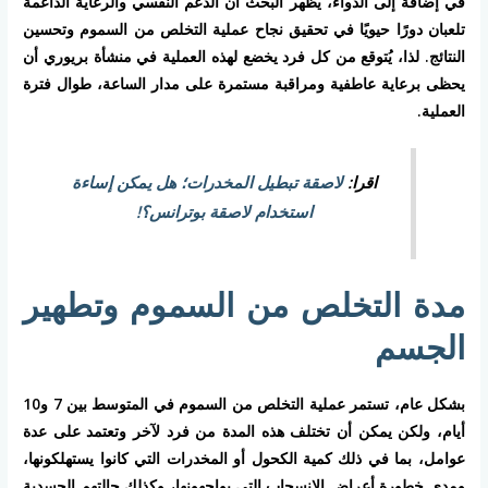
في إضافة إلى الدواء، يظهر البحث أن الدعم النفسي والرعاية الداعمة
تلعبان دورًا حيويًا في تحقيق نجاح عملية التخلص من السموم وتحسين
النتائج. لذا، يُتوقع من كل فرد يخضع لهذه العملية في منشأة بريوري أن
يحظى برعاية عاطفية ومراقبة مستمرة على مدار الساعة، طوال فترة
العملية.
اقرا:
لاصقة تبطيل المخدرات؛ هل يمكن إساءة
استخدام لاصقة بوترانس؟!
مدة التخلص من السموم وتطهير
الجسم
بشكل عام، تستمر عملية التخلص من السموم في المتوسط بين 7 و10
أيام، ولكن يمكن أن تختلف هذه المدة من فرد لآخر وتعتمد على عدة
عوامل، بما في ذلك كمية الكحول أو المخدرات التي كانوا يستهلكونها،
ومدى خطورة أعراض الانسحاب التي يواجهونها، وكذلك حالتهم الجسدية