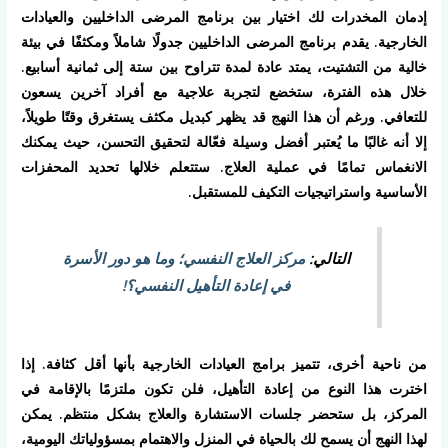
إدمان المخدرات لك اختيار بين برنامج المرضى الداخليين والعيادات
الخارجية. يقدم برنامج المرضى الداخليين جدولًا شاملاً ومكثفًا في بيئة
خالية من التشتيت، يمتد عادة لمدة تتراوح بين ستة إلى ثمانية أسابيع.
خلال هذه الفترة، ستخضع لتجربة علاجية مع أفراد آخرين يسعون
للتعافي. ورغم أن هذا النهج قد يظهر كبديل مكثف يستغرق وقتًا طويلاً،
إلا أنه غالبًا ما يُعتبر أفضل وسيلة فعّالة لتحقيق التحسن، حيث يمكنك
الانغماس تمامًا في عملية العلاج. ستتعلم خلالها تحديد المحفزات
الأساسية واستراتيجيات التكيف للمستقبل.
التالي:
مركز العلاج النفسي؛ وما هو دور الأسرة
في إعادة التأهيل النفسي؟!
من ناحية أخرى، تتميز برامج العيادات الخارجية بأنها أقل كثافة. إذا
اخترت هذا النوع من إعادة التأهيل، فلن تكون ملتزمًا بالإقامة في
المركز، بل ستحضر جلسات الاستشارة والعلاج بشكل منتظم. يمكن
لهذا النهج أن يسمح لك بالحياة في المنزل والاهتمام بمسؤولياتك اليومية،