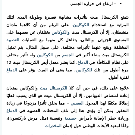
– ارتفاع في حرارة الجسم.
يتمتع الكريستال ميث بتأثيرات مشابهة قصيرة وطويلة المدى لتلك
المرئية مع استخدام
الكوكايين
. على الرغم من أن كلاهما مادتان
منشطتان، إلا أن الكريستال ميث
والكوكايين
يختلفان عن بعضهما على
المستوى الجزيئي. وبالتالي، يتفاعل كل منهما مع العمليات
العصبية
المختلفة وينتج عنهما تأثيرات مختلفة. على سبيل المثال، يتم تمثيل
الكريستال ميث ببطء أكبر في
الجسم
من
الكوكايين
وله تأثير مختلف
على نظام المكافأة في
الدماغ
. كما يعتبر معدل أيض الكريستال ميث 12
مرة أطول من تلك
للكوكايين
، مما يعني أن الميث يؤثر على
الدماغ
لفترة أطول.
علاوة على ذلك، في حين أن كلا
الكريستال ميث
والكوكايين يمنعان
إعادة امتصاص الدوبامين، إلا أن الكريستال ميث هو الذي يسبب فعليًا
إطلاقًا مكثفًا لهذا المحول
العصبي
– مما يخلق تأثيرًا مزدوجًا في زيادة
التحفيز. يمكن أن يؤدي هذا إلى تلف المحطات العصبية في
الدماغ
وزيادة خطر الإصابة بأمراض
جسدية
ونفسية (مثل مرض باركنسون)،
وفقًا لمعهد الأبحاث الوطني حول إدمان
المخدرات
.