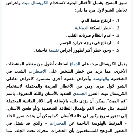
سبق المسح. يشمل الأخطار البدنية لاستخدام
الكريستال ميث
واعراض
تعاطي الشبو لاول مره ما يلي:
– ارتفاع ضغط الدم.
– خطر السكتة
الدماغية
.
– عدم انتظام ضربات القلب.
– ارتفاع في درجة حرارة الجسم.
– وجود خطر أكبر لظهور أعراض
نفسية
فاحشة.
يعمل الكريستال ميث على
الدماغ
لساعات أطول من معظم المنشطات
الأخرى، مما يزيد من خطر الشخص على
الاضطراب
الشديد في
الشخصية
والهلوسة
وأعراض نفسية أخرى مستمرة كاعراض تعاطي
الشبو لاول مره. ومن بين الأخطار الفريدة والمحتملة لاستخدام
الكريستال ميث الضرر
الجسدي
الشديد بالأسنان واللثة المعروف باسم
“فم الميث”. يمكن أن يؤدي ذلك، بالإضافة إلى الآثار الجانبية المحتملة
للميث مثل جفاف الفم وإهمال النظافة الشخصية و/أو طحن الأسنان،
إلى تدهور سريع وكبير في حالة الأسنان. كما يمكن أن يحدث ضرر للجلد
– المرتبط بالهلوسة الناجمة عن
المخدرات
– والذي قد يتمثل في
الشعور المزعج للمستخدمين بأن الحشرات تتحرك تحت الجلد، مما