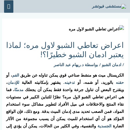
خطي
القائ
لى
الرئي
لمحتوى
Post
navigation
اعراض تعاطي الشبو لاول مره؛ لماذا
يعتبر ادمان الشبو خطيرًا؟!
/
ادمان الشبو
/ بواسطة
د.ريهام عبد الناصر
الكريستال ميث هو منشط صناعي قوي يمكن تناوله عن طريق
الفم
، أو
حقنه
بالوريد، أو شمه، أو
تدخينه
. يشتهر بإمكانيته العالية
للإدمان
،
ويقترح البعض أن تناول جرعة واحدة فقط يمكن أن يجعلك
مدمنًا
، فما
هي اعراض تعاطي الشبو لاول مره؟ نظرًا للتباين الكبير في مستويات
نقاء المنتج والاختلافات في ميل الأفراد لتطوير مشاكل سوء استخدام
المواد، فمن الصعب تحديد مدى إدمان الميث بدقة. ومع ذلك، فإن الواقع
المؤكد هو أن أي استخدام للميث يمكن أن يسبب مجموعة من الآثار
الضارة
الجسدية
والنفسية، وفي الكثير من الحالات، يمكن أن يؤدي إلى