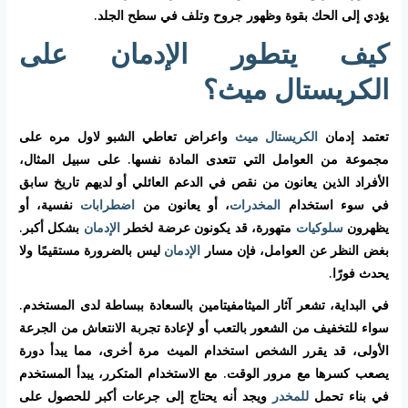
يؤدي إلى الحك بقوة وظهور جروح وتلف في سطح الجلد.
كيف يتطور الإدمان على
الكريستال ميث؟
تعتمد إدمان
الكريستال ميث
واعراض تعاطي الشبو لاول مره على
مجموعة من العوامل التي تتعدى المادة نفسها. على سبيل المثال،
الأفراد الذين يعانون من نقص في الدعم العائلي أو لديهم تاريخ سابق
في سوء استخدام
المخدرات
، أو يعانون من
اضطرابات
نفسية، أو
يظهرون
سلوكيات
متهورة، قد يكونون عرضة لخطر
الإدمان
بشكل أكبر.
بغض النظر عن العوامل، فإن مسار
الإدمان
ليس بالضرورة مستقيمًا ولا
يحدث فورًا.
في البداية، تشعر آثار الميثامفيتامين بالسعادة ببساطة لدى المستخدم.
سواء للتخفيف من الشعور بالتعب أو لإعادة تجربة الانتعاش من الجرعة
الأولى، قد يقرر الشخص استخدام الميث مرة أخرى، مما يبدأ دورة
يصعب كسرها مع مرور الوقت. مع الاستخدام المتكرر، يبدأ المستخدم
في بناء تحمل
للمخدر
ويجد أنه يحتاج إلى جرعات أكبر للحصول على