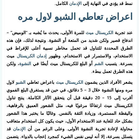
نمط قد يؤدي في النهاية إلى
الإدمان
الكامل.
اعراض تعاطي الشبو لاول مره
عند تجربة
الكريستال ميث
للمرة الأولى، يحدث ما يُشبه بـ “الوميض” –
اندفاع قصير ولكن شديد من المتعة أو النشوة. ونتيجة لذلك، فإن هذه
الطرق المحددة للتناول قد تحمل مخاطر نسبية أعلى للإفراط في
الاستخدام، والاستمرار في الاستخدام، وظهور
إدمان الكريستال
ميث
بسرعة. يتسبب
الشم
أو البلع للكريستال ميث أيضًا في
النشوة
، ولكن
هذه الطرق تعمل ببطء.
يشعر الأفراد الذين يشمون
الكريستال ميث
باعراض تعاطي
الشبو
لاول
مره ومنها النشوة خلال 3 – 5 دقائق، في حين قد يستغرق البلع الفموي
أقرب إلى 15 – 20 دقيقة قبل أن يتحقق الآثار الكاملة. ينتج تناول
الكريستال ميث ارتفاعًا مرغوبًا فيه، مثل الشعور العميق بالرفاهية،
واليقظة المستمرة، وزيادة الثقة بالنفس. وغالبًا ما يختبر هذا الشعور
بشكل حاد للغاية عند الاستخدام الأول، حيث يكون كل استخدام متعاقب
محاولة لإعادة تجربة النشوة الأولى. وعلى الرغم من أن
الإدمان
قد
يتسلل بسرعة، إلا أنه ليس نفس الشيء كمجرد إعجاب بالدواء. يتضمن