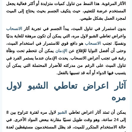
الآثار المرغوبة. هذا النمط من تناول كميات متزايدة أو أكثر فعالية يجعل
المستخدم عرضة للتعتيم، حيث يتكيف الجسم بحيث يحتاج إلى الميث
لمجرد العمل بشكل طبيعي.
بدون استمرار في تناول الميث، يبدأ الجسم في تجربة آثار
الانسحاب
واعراض تعاطي الشبو لاول مره، التي يمكن أن تكون مرهقة للغاية بدنيًا
ونفسيًا. تجنب
الانسحاب
هو دافع قوي للاستمرار في استخدام الميث،
وحتى أن أفضل النوايا للإقلاع عن
الإدمان
يمكن أن تتحطم تحت وطأة
رغبة في تجنب أعراض الانسحاب. يحدث الإدمان عندما يستمر الفرد في
تناول الميث على الرغم من مدركته للأضرار المحتملة التي يمكن أن
يتسبب فيها الدواء أو أنه قد تسببها بالفعل.
آثار اعراض تعاطي الشبو لاول
مره
يمكن أن تمتد آثار اعراض تعاطي
الشبو
لاول مره لفترة تتراوح بين 8
إلى 24 ساعة، وهو وقت طويل نسبيًا مقارنة ببعض المواد الأخرى. في
حالة الاستخدام المتكرر للميث، قد يظل المستخدمون مستيقظين لعدة