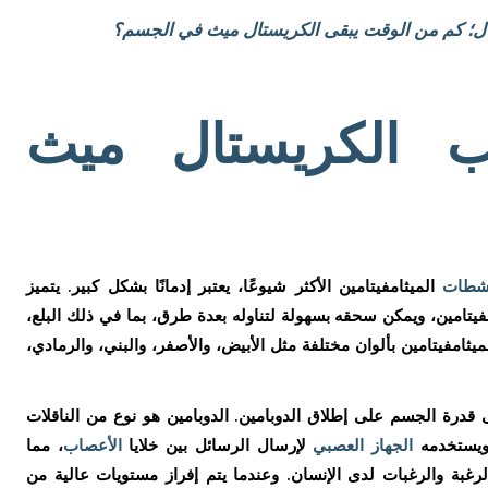
ل؛ كم من الوقت يبقى الكريستال ميث في الجسم؟
ب الكريستال ميث
شطات
الميثامفيتامين الأكثر شيوعًا، يعتبر إدمانًا بشكل كبير. يتميز
فيتامين، ويمكن سحقه بسهولة لتناوله بعدة طرق، بما في ذلك البلع،
ميثامفيتامين بألوان مختلفة مثل الأبيض، والأصفر، والبني، والرمادي،
درة الجسم على إطلاق الدوبامين. الدوبامين هو نوع من الناقلات
 ويستخدمه
الجهاز العصبي
لإرسال الرسائل بين خلايا
الأعصاب
، مما
الرغبة والرغبات لدى الإنسان. وعندما يتم إفراز مستويات عالية من