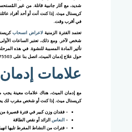
شديد، مع آثار جانبية قاتلة. من غير المُ
كريستال ميث. إذا كنت أنت أو أحد أفراد عائ
في أقرب وقت.
تعتمد الفترة الزمنية
لاعراض انسحاب
كريستا
تأثير المادة المسببة للنشوة. في هذه المرحل
حول علاج إدمان الميث، اتصل بنا على 01029275503 أو تواصل معنا عبر الإنترنت.
علامات إدمان
مع إدمان الميث، هناك علامات معينة يجب 
كريستال ميث. إذا كنت أو شخص مقرب لك ي
– فقدان وزن كبير في فترة قصيرة من 
–
النعاس
الزائد أو نقص الطاقة
– فترات من النشاط المفرط تليها انهي