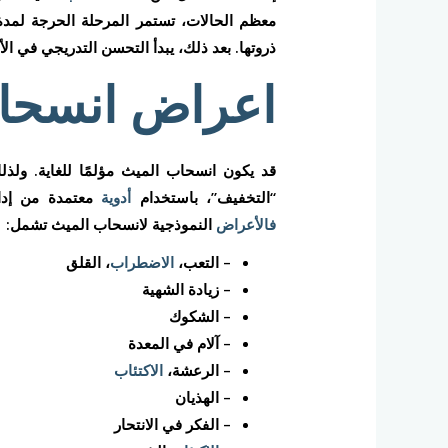
معظم الحالات، تستمر المرحلة الحرجة لم
ذروتها. بعد ذلك، يبدأ التحسن التدريجي في ا
اعراض انسحا
قد يكون انسحاب الميث مؤلمًا للغاية. ولذل
“التخفيف”، باستخدام
أدوية
معتمدة من إدارة
فالأعراض
النموذجية لانسحاب الميث تشمل:
– التعب،
الاضطراب
، القلق
– زيادة الشهية
– الشكوك
– آلام في المعدة
– الرعشة،
الاكتئاب
– الهذيان
– الفكر في الانتحار