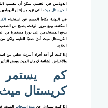
الدوبامين في الجسم، يمكن أن يتسبب ذلك 
الكريستال ميث
، التي تزيد من إنتاج الدوبام
في النهاية، يكافأ الجسم عن استخدام
الكر
المكثفة. ومع مرور الوقت، يصبح من الصعب ت
يدفع المستخدمين إلى دورة مستمرة من الب
الكريستال ميث أمرًا صعبًا للغاية، ولكن م
العلاج.
إذا كنت أو أحد أفراد أسرتك تعاني من اس
والأعراض الشائعة لإدمان الميث وبعض التأثير
كم يستمر 
كريستال ميث
إذا كنت تتساءل عن
مدة انسحاب
الميث، في