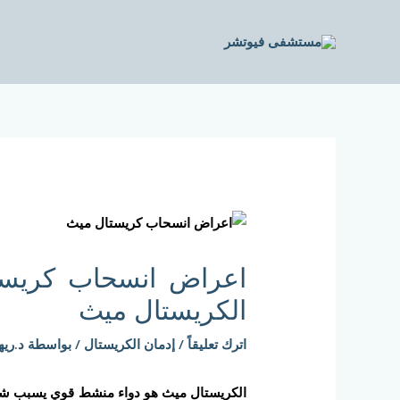
خطي
لى
لمحتوى
Post
navigation
اعراض انسحاب كريست
الكريستال ميث
اترك تعليقاً
/
إدمان الكريستال
/ بواسطة
د.ريه
الكريستال ميث هو دواء منشط قوي يسبب شعو