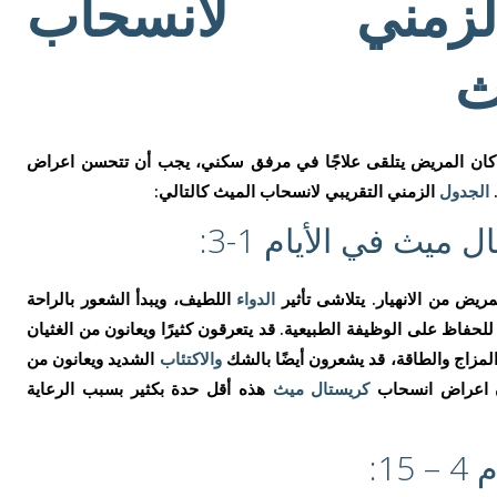
زمني لانسحاب
ث
 كان المريض يتلقى علاجًا في مرفق سكني، يجب أن تتحسن اعراض
.
الجدول
الزمني التقريبي لانسحاب الميث كالتالي:
يث في الأيام 1-3:
ريض من الانهيار. يتلاشى تأثير
الدواء
اللطيف، ويبدأ الشعور بالراحة
حفاظ على الوظيفة الطبيعية. قد يتعرقون كثيرًا ويعانون من الغثيان
لمزاج والطاقة، قد يشعرون أيضًا بالشك
والاكتئاب
الشديد ويعانون من
ون اعراض انسحاب
كريستال ميث
هذه أقل حدة بكثير بسبب الرعاية
1: