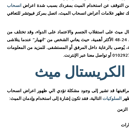
ستحسن التوقف عن استخدام الميث بمفردك بسبب شدة اعراض
انسحاب
لتك تظهر علامات أعراض انسحاب الميث، اتصل بمركز فيوتشر للتعافي
ل ميث على استقلاب الجسم والاعتماد على الدواء، وقد تختلف من
شخص لآخر. ومع ذلك، تعتبر الساعات الأولى 24-48 الأكثر أهمية، حيث يعاني الشخص من “انهيار” عندما يتلاشى
ة، يُوصى بالرعاية داخل المرفق أو المستشفى. للمزيد من المعلومات
 الكريستال ميث
مراقبتها قد تشير إلى وجود مشكلة تؤدي الي ظهور اعراض انسحاب
ظهر
السلوكيات
التالية، فقد تكون إشارة إلى استخدام وإدمان الميث:
الزمن
ارات