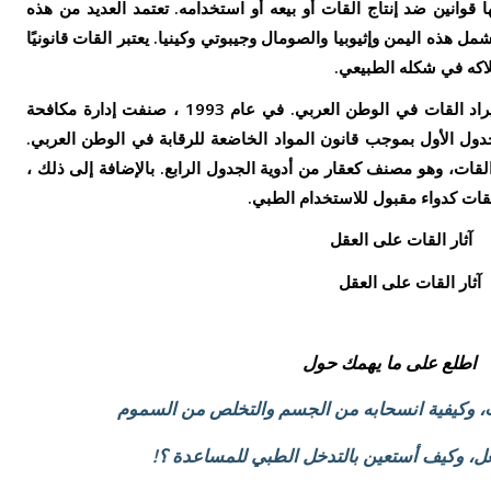
قوانين ضد إنتاج القات أو بيعه أو استخدامه. تعتمد العديد من هذه
ل هذه اليمن وإثيوبيا والصومال وجيبوتي وكينيا. يعتبر القات قانونيًا
هلاكه في شكله الطبيعي.
لا يوجد أي مبرر قانوني لشراء أو بيع أو استيراد القات في الوطن العربي. في عام 1993 ، صنفت إدارة مكافحة
ات من الجدول الأول بموجب قانون المواد الخاضعة للرقابة في الوطن العربي.
قات، وهو مصنف كعقار من أدوية الجدول الرابع. بالإضافة إلى ذلك ،
القات كدواء مقبول للاستخدام الطبي.
آثار القات على العقل
اطلع على ما يهمك حول
، وكيفية انسحابه من الجسم والتخلص من السموم
ل، وكيف أستعين بالتدخل الطبي للمساعدة ؟!