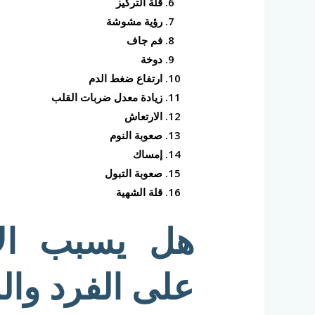
قلة التركيز
رؤية مشوشة
فم جاف
دوخة
ارتفاع ضغط الدم
زيادة معدل ضربات القلب
الارتعاش
صعوبة النوم
إمساك
صعوبة التبول
قلة الشهية
هل يسبب الا
على الفرد وال