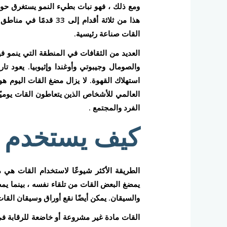
ومع ذلك ، فهو نبات بطيء النمو يستغرق حوا
هذا من ثلاثة أقدام إل
القات صناعة رئيسية.
العديد من الثقافات في المنطقة التي ينمو في
والصومال وجيبوتي وأوغندا وإثيوبيا. يعود ت
استهلاك القهوة. لا يزال مضغ القات اليوم هو
العالمي للأشخاص الذين يتعاطون القات يومي
الفرد والمجتمع .
كيف يستخدم ا
الطريقة الأكثر شيوعًا لاستخدام القات هي مض
يمضغ البعض القات من تلقاء نفسه ، بينما يمض
والسيقان. يمكن أيضًا نقع أوراق وسيقان الق
القات مادة غير مشروعة أو خاضعة للرقابة في 