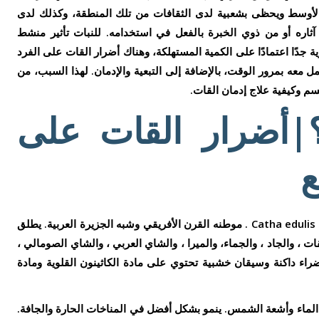
ق الأوسط ويحظى بشعبية لدى الثقافات من تلك المنطقة، وكذلك لدى
ثاره أو من ذوي الخبرة بالفعل في استخدامه. للنبات تأثير منشط
وية جدًا اعتمادًا على الكمية المستهلكة، وهناك أضرار القات على الفرد
ل معه بمرور الوقت، بالإضافة إلى التبعية والإدمان. لهذا السبب، من
م وكيفية علاج إدمان القات.
|أضرار القات على
ع
القات نبات دائم الخضرة يحمل الاسم العلمي Catha edulis . موطنه القرن الأفريقي وشبه الجزيرة العربية. يطلق
ت ، والجاد ، والجماء، والميرا ، والشاي العربي ، والشاي الصومالي ،
ء داكنة وسيقان خشبية تحتوي على مادة الكاثينون القلوية ومادة
 الماء وأشعة الشمس. ينمو بشكل أفضل في المناخات الحارة والجافة.