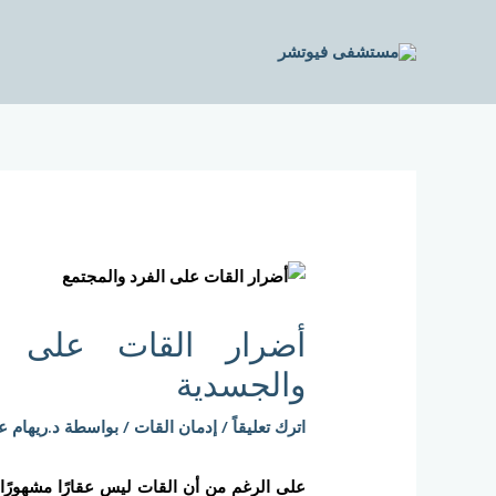
خطي
لى
لمحتوى
Post
navigation
أضرار القات على ال
والجسدية
اترك تعليقاً
/
إدمان القات
/ بواسطة
د.ريهام ع
على الرغم من أن القات ليس عقارًا مشهورًا ج