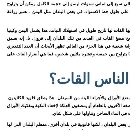
لي سبع إلى ثماني سنوات لينمو إلى حجمه الكامل. يمكن أن يتراوح
ى 33 قدمًا في مناطق على طول خط الاستواء. في بعض البلدان مثل اليمن ، تعتبر زراعة
ها القات لها تاريخ طويل في استهلاك النبات. هذا يشمل اليمن وكينيا
اريخ مضغ القات في العديد من تلك البلدان إلى قرون، بل إنه يسبق
اية شعبية في هذا الجزء من العالم. تظهر الأبحاث أن العدد التقديري
ًا يتراوح بين خمسة وعشرة ملايين شخص، فما هي أضرار القات على
لناس القات؟
غ الأوراق والأجزاء اللينة من السيقان. هذا يطلق قلويد الكاثينون.
غه الآخرون بالطعام أو يمضغون العلكة لإخفاء النكهة وتفكيك الأوراق
ات في الماء الساخن وتناولها على شكل شاي.
بعض البلدان ، لكنها قانونية في بلدان أخرى. معظم البلدان التي لها