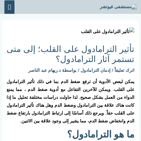
خطي
القائ
لى
الرئي
لمحتوى
Post
navigation
تأثير الترامادول على القلب؛ إلى متى
تستمر آثار الترامادول؟
اترك تعليقاً
/
إدمان الترامادول
/ بواسطة
د.ريهام عبد الناصر
يمكن لبعض الأدوية أن ترفع ضغط الدم بما في ذلك تأثير الترامادول
على القلب. ويمكن للآخرين التفاعل مع أدوية ضغط الدم ، مما يمنع
الدواء من العمل بشكل صحيح. لذا حاولت دراسات مختلفة تحليل ما إذا
كانت هناك علاقة بين الترامادول وضغط الدم وهل هناك تأثير الترامادول
على القلب حقاً. ويرجع ذلك أساسًا إلى ارتباط الترامادول بارتفاع ضغط
الدم وانخفاض ضغط الدم، مما يشير إلى وجود علاقة بين الاثنين.
ما هو الترامادول؟