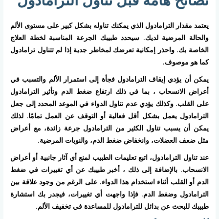
يعتمد مقدار الترامادول الذي يمكنك تناوله بشكل كبير على مستوى الألم
والحالة المرضية لديك. سيحدد طبيبك الجرعة المناسبة لخطة العلاج
الخاصة بك. واحذر إمكانية تعرضك لمخاطر جدية إذا لم تتناول ترامادول
كما هو موصوف.
يمكن أن يؤدي إيقاف الترامادول فجأة إلى استمرار الألم والتسبب في
أعراض الانسحاب ، بما في ذلك ارتفاع ضغط الدم وتأثير الترامادول
على القلب. وكذلك يؤدي عدم تناول الدواء في الموعد المحدد إلى جعل
الترامادول يعمل بشكل أقل فعالية أو التوقف عن العمل تمامًا. لذلك
يمكن أن يسبب تناول الكثير من الترامادول جرعة زائدة، مع أعراض
مثل ضعف العضلات، وانخفاض ضغط الدم، والنوبات المرضية.
عند تناول الترامادول، اتبع تعليمات الطبيب لمنع أي آثار جانبية أو أعراض
الانسحاب. بالإضافة إلى ذلك ، أخبر طبيبك عن أي تغييرات في ضغط
الدم أو القلب أثناء استخدام هذا الدواء. على الرغم من وجود علاقة بين
الترامادول وضغط الدم. فإذا واجهت أي تغييرات، فيجدر بك استشارة
طبيبك للبحث عن بدائل للترامادول للمساعدة في تخفيف الألم.