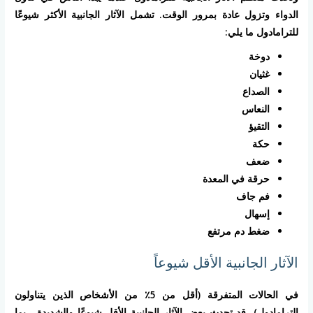
الدواء وتزول عادة بمرور الوقت. تشمل الآثار الجانبية الأكثر شيوعًا
للترامادول ما يلي:
دوخة
غثيان
الصداع
النعاس
التقيؤ
حكة
ضعف
حرقة في المعدة
فم جاف
إسهال
ضغط دم مرتفع
الآثار الجانبية الأقل شيوعاً
في الحالات المتفرقة (أقل من 5٪ من الأشخاص الذين يتناولون
الترامادول)، قد تحدث بعض الآثار الجانبية الأقل شيوعًا والشديدة ، بما