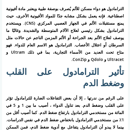
الترامادول هو دواء مسكن للألم يُصرف بوصفة طبية ويعتبر مادة أفيونية
اصطناعية. فإنه يعمل بشكل مشابه جدًا للمواد الأفيونية الأخرى، حيث
يمنع مستقبلات الألم في الجهاز العصبي المركزي (CNS). ويستخدم
الترامادول بشكل رئيسي لعلاج الآلام المتوسطة والشديدة. وغالبًا ما
يوصف لعلاج الألم بعد الجراحة أو الألم المزمن الناجم عن حالات مثل
السرطان أو اعتلال الأعصاب. الترامادول هو الاسم العام للدواء. فهو
متاح تحت العديد من الأسماء التجارية، بما في ذلك Ultram و
Ultracet و Qdolo و ConZip.
تأثير الترامادول على القلب
وضغط الدم
على الرغم من ندرتها ، إلا أن بعض التفاعلات الضارة للترامادول تؤثر
على القلب وضغط الدم. بعد تناول الدواء ، أصيب ما بين 1 و 5 في
المائة من مستخدمي الترامادول بارتفاع ضغط الدم. كما أصيب أقل من
1٪ من مستخدمي الترامادول بانخفاض ضغط الدم في نفس الدراسات.
بينما لا يبدو أن الترامادول يتفاعل مع أدوية ضغط الدم، فمن الممكن