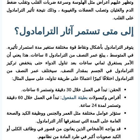
وتظهر عليهم أعراض مثل الهلوسة وسرعة ضربات القلب وتقلب ضغط
الدم والغثيان وتصلب العضلات والغيبوبة ، وذلك نتيجة تأثير الترامادول
على القلب.
إلى متى تستمر آثار الترامادول؟
يتوفر الترامادول بأشكال ونقاط قوة مختلفة ستغير مدة استمرار تأثيره.
في المتوسط ، يبلغ عمر النصف من الترامادول 8 ساعات. هذا يعني أن
الأمر يستغرق ثماني ساعات بعد تناول الدواء حتى ينخفض تركيز
الترامادول في الجسم بمقدار النصف. سيختلف عمر النصف من
الترامادول اختلافًا كبيرًا اعتمادًا على طريقة تناوله، على سبيل المثال:
الحقن: تبدأ في العمل خلال 30 دقيقة وتستمر 6 ساعات.
أقراص وكبسولات
بطيئة المفعول
: تبدأ في العمل خلال 60 دقيقة
وتستمر لمدة 24 ساعة.
ستؤثر عوامل مختلفة مثل العمر والجنس ووظيفة الكبد والصحة
العامة على المدة التي تستغرقها آثار الترامادول.
قد يواجه الأشخاص الذين يعانون من قصور في وظائف الكلى أو
الكبد صعوبات أكبر في طرد المادة من نظامهم.