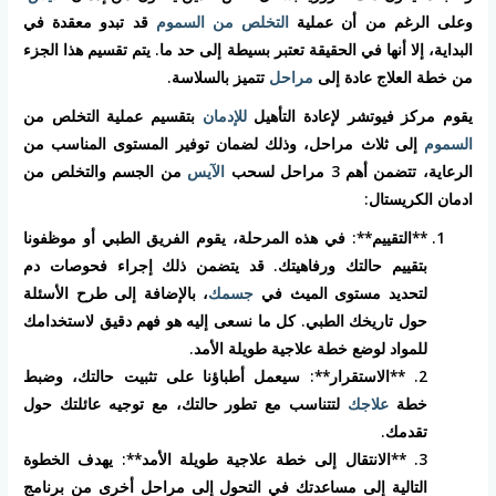
وعلى الرغم من أن عملية
التخلص من السموم
قد تبدو معقدة في
البداية، إلا أنها في الحقيقة تعتبر بسيطة إلى حد ما. يتم تقسيم هذا الجزء
من خطة العلاج عادة إلى
مراحل
تتميز بالسلاسة.
يقوم مركز فيوتشر لإعادة التأهيل
للإدمان
بتقسيم عملية التخلص من
السموم
إلى ثلاث مراحل، وذلك لضمان توفير المستوى المناسب من
الرعاية، تتضمن أهم 3 مراحل لسحب
الآيس
من الجسم والتخلص من
ادمان الكريستال:
**التقييم**: في هذه المرحلة، يقوم الفريق الطبي أو موظفونا
بتقييم حالتك ورفاهيتك. قد يتضمن ذلك إجراء فحوصات دم
لتحديد مستوى الميث في
جسمك
، بالإضافة إلى طرح الأسئلة
حول تاريخك الطبي. كل ما نسعى إليه هو فهم دقيق لاستخدامك
للمواد لوضع خطة علاجية طويلة الأمد.
2. **الاستقرار**: سيعمل أطباؤنا على تثبيت حالتك، وضبط
خطة
علاجك
لتتناسب مع تطور حالتك، مع توجيه عائلتك حول
تقدمك.
3. **الانتقال إلى خطة علاجية طويلة الأمد**: يهدف الخطوة
التالية إلى مساعدتك في التحول إلى مراحل أخرى من برنامج