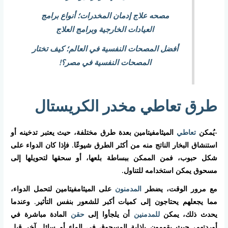
مصحه علاج إدمان المخدرات؛ أنواع برامج
العيادات الخارجية وبرامج العلاج
أفضل المصحات النفسية في العالم؛ كيف تختار
المصحات النفسية في مصر؟!
طرق تعاطي مخدر الكريستال
-يُمكن
تعاطي
الميثامفيتامين بعدة طرق مختلفة، حيث يعتبر تدخينه أو
استنشاق البخار الناتج منه من أكثر الطرق شيوعًا. فإذا كان الدواء على
شكل حبوب، فمن الممكن ببساطة بلعها، أو سحقها لتحويلها إلى
مسحوق يمكن استخدامه للتناول.
مع مرور الوقت، يضطر
المدمنون
على الميثامفيتامين لتحمل الدواء،
مما يجعلهم يحتاجون إلى كميات أكبر للشعور بنفس التأثير. وعندما
يحدث ذلك، يمكن
للمدمنين
أن يلجأوا إلى
حقن
المادة مباشرة في
أوردتهم، حيث يقومون بإذابة المسحوق في الماء أو سائل آخر قبل