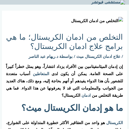
خطي
لى
Post
لمحتوى
navigation
التخلص من ادمان الكريستال؛ ما هي
برامج علاج ادمان الكريستال؟
/
علاج ادمان الكريستال ميث
/ بواسطة
د.ريهام عبد الناصر
إن إدمان الميثامفيتامين بين الأفراد يزداد انتشاراً، وهو يمثل خطراً كبيراً
على الصحة العامة. يمكن أن يكون لدى
المتعاطين
أسباب متعددة
للشعور بأن هذا الدواء يفيدهم أو أنهم بحاجة إليه، ومع ذلك، هناك العديد
من الجوانب والمعلومات التي قد لا يعرفونها عن هذا الدواء. فما هي
طريقة التخلص من
ادمان
الكريستال؟
ما هو إدمان الكريستال ميث؟
الكريستال
هو واحد من العقاقير الأكثر خطورة المتداولة على الشوارع،