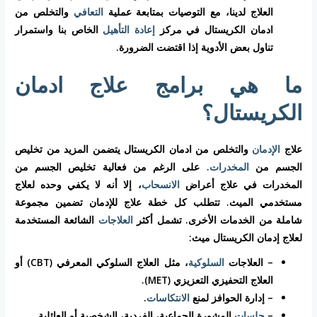
العلاج لدينا، مع التوصيات بمتابعة عملية
التعافي
والتخلص من
ادمان الكريستال في مركز
إعادة التأهيل
الخاص بنا واستمرار
تناول بعض الأدوية إذا اقتضت الضرورة.
ما هي برامج علاج ادمان
الكريستال؟
علاج
الإدمان
والتخلص من ادمان الكريستال يتضمن المزيد من تخليص
الجسم من
المخدرات
. على الرغم من فعالية تخليص الجسم من
المخدرات في علاج أعراض
الانسحاب
، إلا أنه لا يكفي وحده لعلاج
مستخدمي الميث. تتطلب كل خطة علاج للإدمان تضمين مجموعة
شاملة من الخدمات الأخرى. تشمل أكثر
العلاجات
الشائعة المستخدمة
لعلاج إدمان الكريستال ميث:
– العلاجات
السلوكية
، مثل العلاج السلوكي المعرفي (CBT) أو
العلاج التحفيزي التعزيزي (MET).
– إدارة الحوافز لمنع
الانتكاسات
.
–
جلسات
المشورة الجماعية، الفردية، الشخصية أو العائلية.