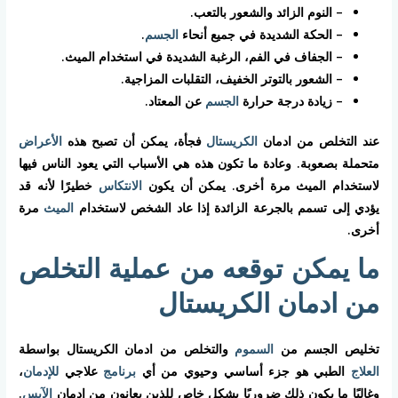
– النوم الزائد والشعور بالتعب.
– الحكة الشديدة في جميع أنحاء
الجسم
.
– الجفاف في الفم، الرغبة الشديدة في استخدام الميث.
– الشعور بالتوتر الخفيف، التقلبات المزاجية.
– زيادة درجة حرارة
الجسم
عن المعتاد.
عند التخلص من ادمان
الكريستال
فجأة، يمكن أن تصبح هذه
الأعراض
متحملة بصعوبة. وعادة ما تكون هذه هي الأسباب التي يعود الناس فيها
لاستخدام الميث مرة أخرى. يمكن أن يكون
الانتكاس
خطيرًا لأنه قد
يؤدي إلى تسمم بالجرعة الزائدة إذا عاد الشخص لاستخدام
الميث
مرة
أخرى.
ما يمكن توقعه من عملية التخلص
من ادمان الكريستال
تخليص الجسم من
السموم
والتخلص من ادمان الكريستال بواسطة
العلاج
الطبي هو جزء أساسي وحيوي من أي
برنامج
علاجي
للإدمان
،
وغالبًا ما يكون ذلك ضروريًا بشكل خاص للذين يعانون من إدمان
الآيس
.