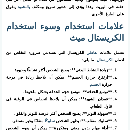
حقنه في الوريد، وهذا يؤدي إلى شعور سريع ومكثف
بالنشوة
يتفوق
على الطرق الأخرى.
علامات استخدام وسوء استخدام
الكريستال ميث
تشمل علامات
تعاطي
الكريستال التي تستدعي ضرورة التخلص من
ادمان
الكريستال
، ما يلي:
**زيادة النشاط البدني**: يصبح الشخص أكثر نشاطًا وحيوية.
**ارتفاع حرارة الجسم**: يمكن أن يلاحظ زيادة في درجة
حرارة
الجسم
.
**توسع الحدقة**: تتوسع حجم الحدقة بشكل ملحوظ.
**فقدان الشهية**: يمكن أن يلاحظ انخفاض في الرغبة في
تناول الطعام.
**سهولة التوتر**: يصبح الشخص أكثر عرضة للتوتر والقلق.
**سلوك متقلب**: يظهر الشخص
سلوكًا
متقلبًا وغير مستقر.
**أداء مهام بدون معنى ومتكررة**: يمكن أن يقوم الشخص