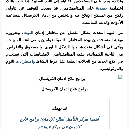
ولذلك، يجب على المستخدمين الانتباه إلى آثاره السلبية. إذا كانت هناك
اعتمادية
جسدية
على الميثامفيتامين، قد يصعب التوقف عن تناوله،
ولكن من الممكن الإقلاع عنه والتخلص من ادمان الكريستال بمساعدة
الأدوات والدعم المناسب.
من المهم التحدث بشكل مفصل عن مخاطر إدمان
الميث
، وضرورة
توعية المستخدمين بهذه المخاطر. فالميثامفيتامين ينتمي لفئة المنبهات،
ويأتي في أشكال متعددة، منها الشكل البلوري والمسحوق والأقراص.
من الناحية الكيميائية، يشبه الميثامفيتامين الأمفيتامينات التي تستخدم
في علاج العديد من الحالات الطبية مثل فرط النشاط
واضطرابات
النوم
والناركولبسي.
برامج علاج ادمان الكريستال
قد يهمك
أهمية مركز التأهيل لعلاج الإدمان؛ برامج علاج
الادمان في مركز فيوتشر