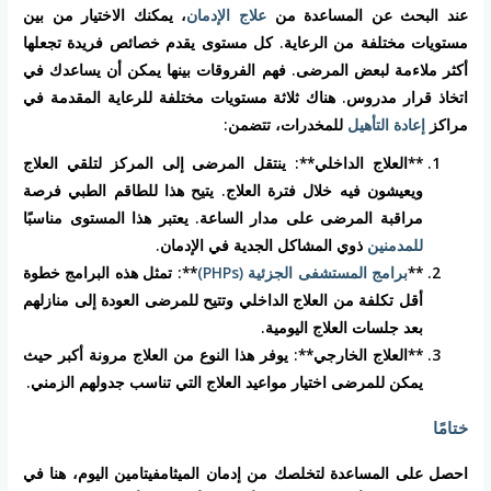
عند البحث عن المساعدة من
علاج الإدمان
، يمكنك الاختيار من بين
مستويات مختلفة من الرعاية. كل مستوى يقدم خصائص فريدة تجعلها
أكثر ملاءمة لبعض المرضى. فهم الفروقات بينها يمكن أن يساعدك في
اتخاذ قرار مدروس. هناك ثلاثة مستويات مختلفة للرعاية المقدمة في
مراكز
إعادة التأهيل
للمخدرات، تتضمن:
**العلاج الداخلي**: ينتقل المرضى إلى المركز لتلقي العلاج
ويعيشون فيه خلال فترة العلاج. يتيح هذا للطاقم الطبي فرصة
مراقبة المرضى على مدار الساعة. يعتبر هذا المستوى مناسبًا
للمدمنين
ذوي المشاكل الجدية في الإدمان.
**
برامج المستشفى الجزئية (PHPs)
**: تمثل هذه البرامج خطوة
أقل تكلفة من العلاج الداخلي وتتيح للمرضى العودة إلى منازلهم
بعد جلسات العلاج اليومية.
**العلاج الخارجي**: يوفر هذا النوع من العلاج مرونة أكبر حيث
يمكن للمرضى اختيار مواعيد العلاج التي تناسب جدولهم الزمني.
ختامًا
احصل على المساعدة لتخلصك من إدمان الميثامفيتامين اليوم، هنا في