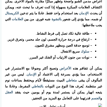
اعراض مدمن الشبو واضحة وتظهر مبكرًا مقارنة بالمواد الأخرى. يمكن
اكتشاف العلامات المبكرة بسهولة إذا كنت تعرف ما تبحث عنه، ويمكن
أن يحدث
الإدمان
بعد استخدام واحد فقط. عادةً ما يتم تدخين
الكريستال
أو شمه، مما يؤدي إلى شعور
بالنشوة
شبه فوري. من بين
العلامات
التي
يجب ملاحظتها:
– طاقة عالية تكاد تصل إلى فرط النشاط.
– ارتفاع في درجة حرارة الجسم، لون جلد محمر، وتعرق غزير.
– توسع حدقة العين ومظهر مشرق للعيون.
–
سلوك
سريع الانفعال.
– نوبات من جنون الارتياب أو الشك غير المبرر.
يمكن أن تتفاقم هذه
الأعراض
وتصبح أكثر وضوحًا مع الاستمرار في
الاستخدام، مما يؤدي بسرعة إلى الاعتماد أو
الإدمان
. ليس من غير
المألوف أن يبقى
متعاطي
الميث مستيقظًا لأيام ويحتفظ بساعات نوم
غير منتظمة. يُعرف هذا النوع من النوبات
بالتعاطي
المفرط، وعادةً ما
يتبعه انهيار يمكن أن يستمر لمدة يوم أو يومين حيث يفقد
العقل
و
الجسم
قدرتهما على التعامل مع المزيد من التحفيز.