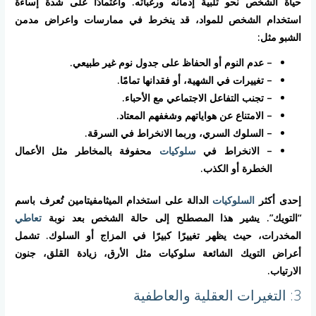
حياة الشخص نحو تلبية إدمانه ورغباته. واعتمادًا على شدة إساءة
استخدام الشخص للمواد، قد ينخرط في ممارسات واعراض مدمن
الشبو مثل:
– عدم النوم أو الحفاظ على جدول نوم غير طبيعي.
– تغييرات في الشهية، أو فقدانها تمامًا.
– تجنب التفاعل الاجتماعي مع الأحباء.
– الامتناع عن هواياتهم وشغفهم المعتاد.
– السلوك السري، وربما الانخراط في السرقة.
– الانخراط في
سلوكيات
محفوفة بالمخاطر مثل الأعمال
الخطرة أو الكذب.
إحدى أكثر
السلوكيات
الدالة على استخدام الميثامفيتامين تُعرف باسم
“التويك”. يشير هذا المصطلح إلى حالة الشخص بعد نوبة
تعاطي
المخدرات، حيث يظهر تغييرًا كبيرًا في المزاج أو السلوك. تشمل
أعراض التويك الشائعة سلوكيات مثل الأرق، زيادة القلق، جنون
الارتياب.
3: التغيرات العقلية والعاطفية