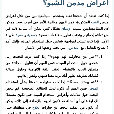
اعراض مدمن الشبو؟
إذا كنت تعتقد أن شخصًا تحبه يستخدم الميثامفيتامين من خلال اعراض
مدمن
الشبو
المذكورة، فمن المهم معالجة الأمر في أقرب وقت ممكن
لأن الميثامفيتامين يسبب
الإدمان
بشكل كبير. يمكن أن يساعد ذلك في
منع تفاقم إدمانهم وتجنب تطور مضاعفات صحية
جسدية
و
نفسية
طويلة
الأمد. فإذا كنت تستعد لمواجهة شخص حول استخدام الميث، فإليك أهم
5 نصائح للتعامل مع
المدمن
، التي يجب وضعها في الاعتبار:
**عبر عن مخاوفك لهم بهدوء** إذا كنت تريد التحدث إلى
شخص حول استخدام الميث، فمن المهم أن تتناول المحادثة من
منطلق الحب والاهتمام. تجنب اللغة الاتهامية وحاول صياغة
كلماتك بطريقة تظهر أنك تريد مساعدتهم، وليس إيذائهم.
**قم ببحثك مسبقًا** إذا كنت ستواجه شخصًا بشأن استخدام
الميث
، فمن المهم أن تكون لديك الحقائق الصحيحة. قم ببعض
البحث حول علامات وأعراض استخدام الميث حتى تكون مستعدًا
للإجابة على أي أسئلة قد تكون لديهم. بالإضافة إلى ذلك، يمكن
أن يكون من المفيد البحث عن خيارات
العلاج
في منطقتك حتى
تتمكن من تزويدهم بالموارد إذا كانوا مستعدين لطلب المساعدة.