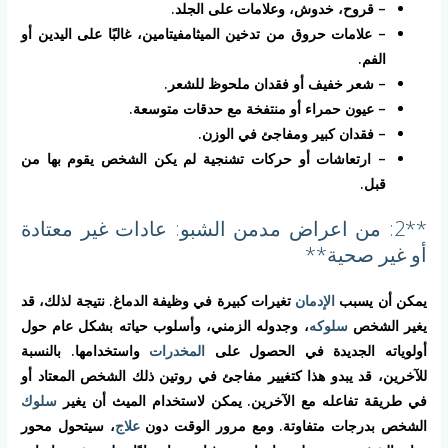
– قروح، خدوش، وعلامات على الجلد.
– علامات حروق من تدخين الميثامفيتامين، غالبًا على اليدين أو
الفم.
– شعر خفيف أو فقدان ملحوظ للشعر.
– عيون حمراء أو منتفخة مع حدقات متوسعة.
– فقدان كبير ومفاجئ في الوزن.
– ارتعاشات أو حركات تشنجية لم يكن الشخص يقوم بها من
قبل.
**2: من اعراض مدمن الشبو: عادات غير معتادة
أو غير صحية**
يمكن أن يسبب
الإدمان
تغيرات كبيرة في وظيفة الدماغ. نتيجة لذلك، قد
يغير الشخص
سلوكه
، وجدوله الزمني، وأسلوب حياته بشكل عام حول
أولوياته الجديدة في الحصول على
المخدرات
واستخدامها. بالنسبة
للآخرين، قد يبدو هذا كتغيير مفاجئ في روتين ذلك الشخص المعتاد أو
في طريقة تفاعله مع الآخرين. يمكن لاستخدام الميث أن يغير
سلوك
الشخص بدرجات متفاوتة. ومع مرور الوقت دون
علاج
، سيتحول محور