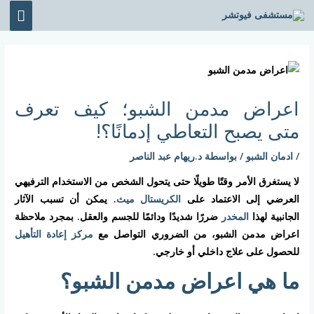
خطي
القائ
لى
الرئي
لمحتوى
Post
navigation
اعراض مدمن الشبو؛ كيف تعرف
متى يصبح التعاطي إدمانًا؟!
/
ادمان الشبو
/ بواسطة
د.ريهام عبد الناصر
لا يستغرق الأمر وقتًا طويلًا حتى يتحول الشخص من الاستخدام الترفيهي
العرضي إلى الاعتماد على
الكريستال ميث
. يمكن أن تسبب الآثار
الجانبية لهذا
المخدر
ضررًا شديدًا ودائمًا للجسم والعقل. بمجرد ملاحظة
اعراض مدمن الشبو، من الضروري التواصل مع
مركز إعادة التأهيل
للحصول على علاج داخلي أو خارجي.
ما هي اعراض مدمن الشبو؟