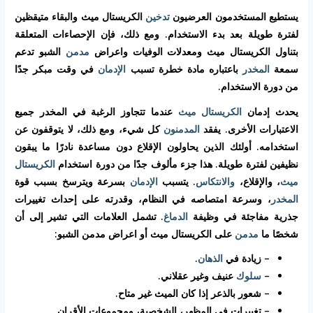
يستطيع المستخدمون العرضيون
تدخين
الكريستال ميث والبقاء متيقظين
لفترة طويلة بعد بدء الاستخدام. ومع ذلك، فإن الإحصاءات المتعلقة
بتناول الكريستال ميث ومعدلات الوفيات واعراض
مدمن
الشبو تدعم
سمعة
المخدر
باعتباره مادة خطرة تسبب
الإدمان
في وقت مبكر جدًا
من دورة الاستخدام.
يحدث إدمان
الكريستال ميث
عندما تتجاوز الرغبة في المخدر جميع
الاعتبارات الأخرى. يفقد
المدمنون
كل شيء، ومع ذلك، لا يتوقفون عن
استخدامه. أولئك الذين يحاولون الإقلاع دون مساعدة نادرًا ما يبقون
نظيفين لفترة طويلة. هذا جزء مألوف جدًا من دورة استخدام
الكريستال
ميث
، والإقلاع،
والانتكاس
. يتسبب
الإدمان
بسرعة ويترسخ بسبب قوة
المخدر
، وسرعة امتصاصه في النظام، وقدرته على إحداث تغييرات
جذرية مفاجئة في وظيفة
الدماغ
. تشمل العلامات التي تشير إلى أن
شخصًا ما
مدمن
على الكريستال ميث أو اعراض مدمن الشبو:
– زيادة في
الذهان
.
–
سلوك
عنيف وغير عقلاني.
– شعور بالذعر إذا كان الميث غير متاح.
– تغييرات في المظهر، الشخصية، ومجموعات الأقران.