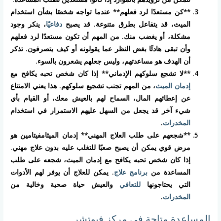
**كن مستعدًا لرد فعلهم** عندما تواجه شخصًا بشأن استخدام
الميث، قد يتفاعل بطرق متنوعة. قد يصبح
دفاعيًا
، ينكر وجود
مشكلة، أو يغضب منك. من المهم أن تكون مستعدًا لرد فعلهم
وأن تبقى هادئًا بغض النظر عما يقولونه أو كيف يتصرفون. تذكر
أن الهدف هو مساعدتهم، وليس جعلهم يشعرون بالسوء.
**لا تشجع سلوكهم الإدماني** إذا كان شخص تحبه يكافح مع
إدمان الميث
، من المهم تجنب تشجيع سلوكهم. هذا يعني الامتناع
عن إعطائهم المال، السماح لهم بالعيش معك، أو القيام بأي
شيء آخر قد يجعل من السهل عليهم الاستمرار في استخدام
المخدرات
.
**شجعهم على طلب العلاج المهني** إدمان الميثامفيتامين هو
مرض قوي يمكن أن يصبح صعبًا للتغلب عليه بدون علاج مهني.
إذا كان شخص تحبه يكافح مع إدمان الميث، شجعه على طلب
المساعدة من
برنامج علاج
. يمكن للعلاج أن يوفر لهم الأدوات
التي يحتاجونها
للتعافي
والعيش حياة صحية وخالية من
المخدرات
.
المساعدة متاحة في مركز فيوتشر