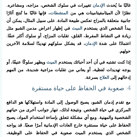
غالبًا ما يُحدث
الإدمان
تغييرات في سلوك الشخص، مزاجه، ومشاعره.
نظرًا لأن الميثامفيتامينات هي من
المنشطات
، فإنها غالبًا ما تُنتج آثارًا
جانبية متعلقة بالمزاج تعكس طبيعة المادة. على سبيل المثال، يمكن أن
يبدأ الشخص الذي يستخدم
الميث
في إظهار اعراض مدمن الشبو مثل
زيادة في النشاط المفرط، القلق، تقلبات المزاج، أو سلوك أكثر عنفًا.
اعتمادًا على شدة
الإدمان
، قد يشكل سلوكهم تهديدًا لسلامة الآخرين
حولهم.
إذا كنت تشتبه في أن أحد أحبائك يستخدم
الميث
ويظهر سلوكًا عنيفًا، أو
يوجه تهديدات لفظية، أو يعاني من تقلبات مزاجية شديدة، من المهم
إدخالهم إلى
العلاج
بسرعة.
4: صعوبة في الحفاظ على حياة مستقرة
مع تقدم إدمان الشبو، يصبح الوصول إلى المادة واستهلاكها هو الدافع
المركزي في حياة الشخص. ونتيجة لذلك، تنهار جوانب أخرى من حياتهم
الشخصية والمهنية. ومع أي مشكلة تتعلق بإساءة استخدام المواد، يصبح
الحفاظ على حياة مستقرة خارج العادات الإدمانية أمرًا صعبًا. قد يواجه
الشخص الذي يستخدم الميث صعوبة في الحفاظ على الوظيفة،