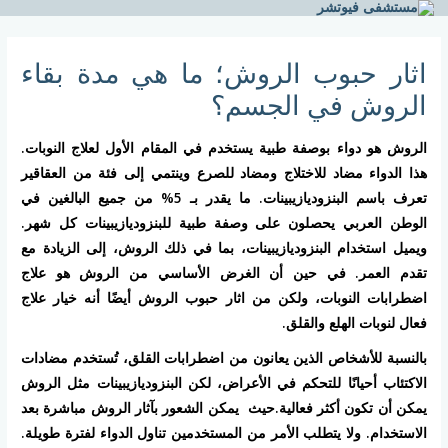
خطي
لى
لمحتوى
اثار حبوب الروش؛ ما هي مدة بقاء
الروش في الجسم؟
الروش هو دواء بوصفة طبية يستخدم في المقام الأول لعلاج النوبات.
هذا الدواء مضاد للاختلاج ومضاد للصرع وينتمي إلى فئة من العقاقير
تعرف باسم البنزوديازيبينات. ما يقدر بـ 5% من جميع البالغين في
الوطن العربي يحصلون على وصفة طبية للبنزوديازيبينات كل شهر.
ويميل استخدام البنزوديازيبينات، بما في ذلك الروش، إلى الزيادة مع
تقدم العمر. في حين أن الغرض الأساسي من الروش هو علاج
اضطرابات النوبات، ولكن من اثار حبوب الروش أيضًا أنه خيار علاج
فعال لنوبات الهلع والقلق.
بالنسبة للأشخاص الذين يعانون من اضطرابات القلق، تُستخدم مضادات
الاكتئاب أحيانًا للتحكم في الأعراض، لكن البنزوديازيبينات مثل الروش
يمكن أن تكون أكثر فعالية.حيث يمكن الشعور بآثار الروش مباشرة بعد
الاستخدام. ولا يتطلب الأمر من المستخدمين تناول الدواء لفترة طويلة.