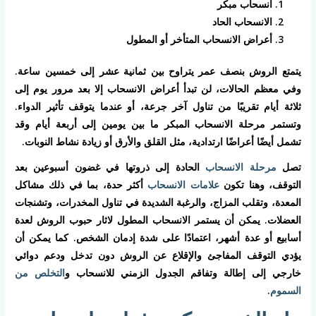
انسحاب مبكر
الانسحاب الحاد
أعراض الانسحاب المتأخر أو المطول
يتمتع الروش بنصف عمر يتراوح بين ثمانية عشر إلى خمسين ساعة.
وفي معظم الحالات، لن تبدأ أعراض الانسحاب إلا بعد مرور يوم إلى
ثلاثة أيام تقريبًا من تناول آخر جرعة، أو عندما يتوقف تأثير الدواء.
وتستمر مرحلة الانسحاب المبكر ما بين يومين إلى أربعة أيام وقد
تشمل أيضًا أعراضًا ارتدادية، مثل القلق والأرق أو زيادة نشاط النوبات.
تصل
مرحلة الانسحاب
الحادة إلى ذروتها في غضون أسبوعين بعد
التوقف، وهنا تكون
علامات الانسحاب
أكثر حدة، بما في ذلك مشاكل
المعدة، وتقلب المزاج، والرغبة الشديدة في تناول المخدرات، وتشنجات
العضلات. يمكن أن يستمر الانسحاب المطول لاثار حبوب الروش لعدة
أسابيع أو عدة أشهر، اعتمادًا على شدة إدمان الشخص. كما يمكن أن
يؤدي التوقف المفاجئ والإقلاع عن الروش دون تدخل ودعم دوائي
خارجي إلى إطالة وتفاقم الجدول الزمني للانسحاب و
التخلص من
السموم
.