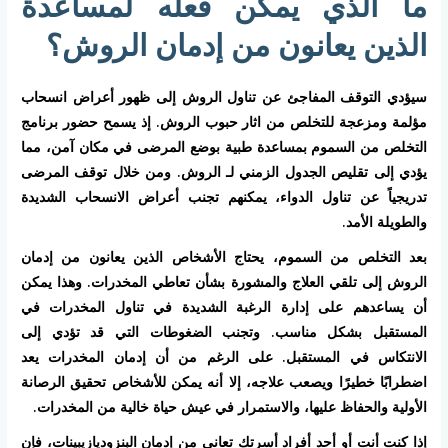
ما الذي يمكن فعله لمساعدة
الذين يعانون من إدمان الروش؟
سيؤدي التوقف المفاجئ عن تناول الروش إلى ظهور أعراض انسحاب
مؤلمة ومزعجة للتخلص من اثار حبوب الروش. إذ يسمح حضور برنامج
التخلص من السموم بمساعدة طبية بوضع المرضى في مكان آمن، مما
يؤدي إلى تقليص الجدول الزمني لـ الروش. ومن خلال توقف المرضى
تدريجياً عن تناول الدواء، يمكنهم تجنب أعراض الانسحاب الشديدة
والطويلة الأمد.
بعد التخلص من السموم، يحتاج الأشخاص الذين يعانون من إدمان
الروش إلى تلقي العلاج والمشورة بشأن تعاطي المخدرات. وهذا يمكن
أن يساعدهم على إدارة الرغبة الشديدة في تناول المخدرات في
المستقبل بشكل مناسب. وتجنب الضغوطات التي قد تؤدي إلى
الانتكاس في المستقبل. على الرغم من أن إدمان المخدرات يعد
اضطرابًا خطيرًا ويصعب علاجه، إلا أنه يمكن للأشخاص تحقيق الرصانة
الأولية والحفاظ عليها، والاستمرار في عيش حياة خالية من المخدرات.
إذا كنت أنت أو أحد أفراد أسرتك تعاني من إدمان البنزوديازيبينات، فإن