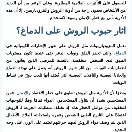
للحصول على التأثيرات العلاجية المطلوبة. وعلى الرغم من أن العديد
من الأشخاص يجدون راحة من أدوية االروش والبنزوديازيبين، إلا أن هذه
الأدوية تأتي مع خطر الإدمان وسوء الاستخدام.
اثار حبوب الروش على الدماغ؟
تعمل البنزوديازيبينات مثل الروش على تغيير الإشارات الكيميائية في
الدماغ
، والتي تحفز القلق ونوبات الذعر حتى عندما تكون مستويات
الضيق لدى الشخص منخفضة. بالنسبة للمرضى الذين يعانون من
اضطرابات النوبات، من اثار حبوب الروش أنه يعمل على تهدئة الدماغ
والخلايا العصبية والناقلات العصبية التي يُعتقد أنها تلعب دورًا في نشاط
النوبات.
ونظرًا لأن الأدوية مثل الروش تنطوي على خطر الاعتماد
والإدمان
، فمن
المستحسن بشدة أن يتناول المستخدمون الدواء تمامًا وفقًا للتوجيهات
للتخفيف من عوامل الخطر هذه. إذ تختلف متطلبات الجرعة لـ الروش
اعتمادًا على التاريخ الطبي للشخص وعمره واستجابته للعلاج. الأطفال
الذين يتم وصف دواء الروش لديهم جرعتهم تعتمد على الوزن على وجه
التحديد.