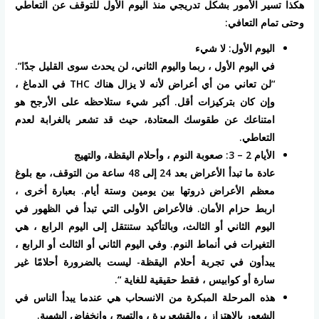
هكذا تسير الأمور بشكل تدريجي منذ اليوم الأول للتوقف عن التعاطي
وحتى تمام التعافي:
اليوم الأول: لا شيء
في اليوم الأول ، ربما واليوم الثاني، لن يحدث سوى القليل جدًا”.
“لن تعاني من أي أعراض لأنه لا يزال هناك THC في الدماغ ،
وإن كان بتركيزات أقل. أكبر شيء ستلاحظه على الأرجح هو
امتناعك عن طقوسك المعتادة، حيث قد تشعر بالغرابة لعدم
التعاطي.
الأيام 2 – 3: صعوبة النوم ، وأحلام اليقظة، والتهيج
عادة ما تبدأ الأعراض بعد 24 إلى 48 ساعة من التوقف، مع بلوغ
معظم الأعراض ذروتها بين يومين وستة أيام. بعبارة أخرى ،
اربط حزام الأمان. فالأعراض الأولى التي تبدأ في الظهور في
اليوم الثاني أو الثالث، وبالتأكيد ستنتقل إلى اليوم الرابع ، هي
التغيرات في أنماط النوم. وفي اليوم الثاني أو الثالث أو الرابع ،
يبدأون في تجربة أحلام اليقظة- ليست بالضرورة أحلامًا غير
سارة أو كوابيس ، فقط حقيقية للغاية “.
هذه المرحلة المبكرة من الانسحاب هي عندما يبدأ الناس في
الشعور بالاهتزاز ، والقشعريرة ، والتهيج ، وانخفاض الشهية.