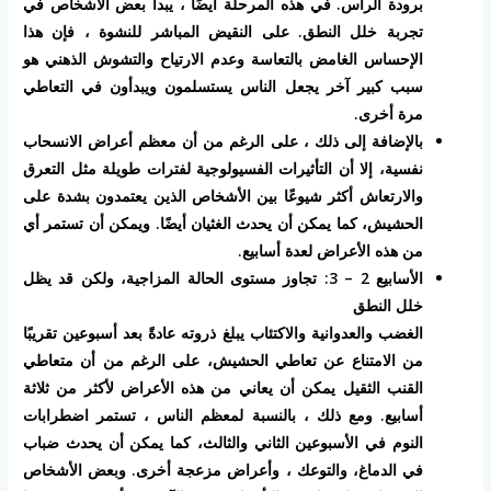
برودة الرأس. في هذه المرحلة أيضًا ، يبدأ بعض الأشخاص في
تجربة خلل النطق. على النقيض المباشر للنشوة ، فإن هذا
الإحساس الغامض بالتعاسة وعدم الارتياح والتشوش الذهني هو
سبب كبير آخر يجعل الناس يستسلمون ويبدأون في التعاطي
مرة أخرى.
بالإضافة إلى ذلك ، على الرغم من أن معظم أعراض الانسحاب
نفسية، إلا أن التأثيرات الفسيولوجية لفترات طويلة مثل التعرق
والارتعاش أكثر شيوعًا بين الأشخاص الذين يعتمدون بشدة على
الحشيش، كما يمكن أن يحدث الغثيان أيضًا. ويمكن أن تستمر أي
من هذه الأعراض لعدة أسابيع.
الأسابيع 2 – 3: تجاوز مستوى الحالة المزاجية، ولكن قد يظل
خلل النطق
الغضب والعدوانية والاكتئاب يبلغ ذروته عادةً بعد أسبوعين تقريبًا
من الامتناع عن تعاطي الحشيش، على الرغم من أن متعاطي
القنب الثقيل يمكن أن يعاني من هذه الأعراض لأكثر من ثلاثة
أسابيع. ومع ذلك ، بالنسبة لمعظم الناس ، تستمر اضطرابات
النوم في الأسبوعين الثاني والثالث، كما يمكن أن يحدث ضباب
في الدماغ، والتوعك ، وأعراض مزعجة أخرى. وبعض الأشخاص