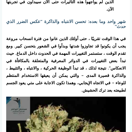
الذين لم يواجهوا هذه التأثيرات حتى الآن سيبدأون في تجربتها
الآن.
شهر واحد وما بعده: تحسن الانتباه والذاكرة “عكس الضرر الذي
حدث”
في هذا الوقت تقريبًا ، حتى أولئك الذين عانوا من فترة انسحاب مروعة
يجب أن يكونوا قد تجاوزوا شدتها وبدأوا في الشعور بتحسن كبير. ومع
تقدم الوقت ، ستستمر التغييرات المهمة في الحدوث داخل الدماغ. حيث
تبدأ بعض التغييرات في الدوائر المعرفية والمتعلقة بالمكافأة في
الانعكاس”. نتيجة لذلك ، قد تبدأ الوظيفة الحركية ، والانتباه ، والتثبيط ،
والذاكرة قصيرة المدى – والتي يمكن أن يعيقها الاستخدام المنتظم
للوعاء – في الاتجاه الإيجابي، وهمذا تكون الاجابة على متي يعود الجسم
لطبيعته بعد ترك الحشيش.