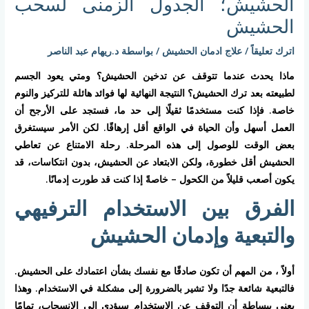
الحشيش؛ الجدول الزمنى لسحب
الحشيش
اترك تعليقاً
/
علاج ادمان الحشيش
/ بواسطة
د.ريهام عبد الناصر
ماذا يحدث عندما تتوقف عن تدخين الحشيش؟ ومتي يعود الجسم
لطبيعته بعد ترك الحشيش؟ النتيجة النهائية لها فوائد هائلة للتركيز والنوم
خاصة. فإذا كنت مستخدمًا ثقيلًا إلى حد ما، فستجد على الأرجح أن
العمل أسهل وأن الحياة في الواقع أقل إرهاقًا. لكن الأمر سيستغرق
بعض الوقت للوصول إلى هذه المرحلة. رحلة الامتناع عن تعاطي
الحشيش أقل خطورة، ولكن الابتعاد عن الحشيش، بدون انتكاسات، قد
يكون أصعب قليلاً من الكحول – خاصةً إذا كنت قد طورت إدمانًا.
الفرق بين الاستخدام الترفيهي
والتبعية وإدمان الحشيش
أولاً ، من المهم أن تكون صادقًا مع نفسك بشأن اعتمادك على الحشيش.
فالتبعية شائعة جدًا ولا تشير بالضرورة إلى مشكلة في الاستخدام. وهذا
يعني ببساطة أن التوقف عن الاستخدام سيؤدي إلى الانسحاب، تمامًا