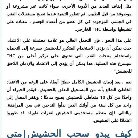
مثل إيقاف العديد من الأدوية الأخرى، سواء كانت غير مشروعة أو
موصوفة من قبل الطبيب. ثم تتطور التبعية عندما تصبح مستقبلات القنب
في الجسم، الموجودة في كل عضو من أعضاء الجسم ، معتادة على
تنشيطها بواسطة THC الخارجي.
على هذا النحو ، فإن التحمل العالي هو علامة محتملة على الاعتماد.
حيث يمكن أن يؤدي الاستخدام المتكرر لـلحشيش بسرعة إلى التحمل،
واستخدام منتجات القنب التي تحتوي على تركيز أعلى من THC
سيسرع هذه العملية. هذا يمكن أن يؤدي إلى الاعتماد والإدمان اللاحق
للحشيش”
نعم ، يعد إدمان الحشيش الكامل خطرًا أيضًا، على الرغم من الاعتقاد
الخاطئ الشائع بأنه من المستحيل التعلق بالحشيش. فيقدر الخبراء أن
واحدًا من كل 10 متعاطي للحشيش يصبح مدمنًا ؛ ويقفز المعدل إلى
واحد من كل ستة بين أولئك الذين بدأوا التدخين في سن المراهقة.
وبالتالي فإن معظم مستخدمي الحشيش لفترات طويلة قد طوروا
اعتمادًا على الحشيش.
كيف يبدو سحب الحشيش|متي