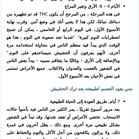
الأيام 4 – 6: الأرق وتغير المزاج
في هذه المرحلة ، من المرجح أن يكون THC قد تم تطهيره من
دماغك تمامًا، لكن هذا لا يعني أنك في وضع آمن. وقرب نهاية
الأسبوع الأول، في اليوم الرابع أو الخامس ، يمكن أن تصبح
اضطرابات النوم كبيرة”. “عندما تجد صعوبة في النوم ، هذا هو
الوقت الذي يبدأ فيه معظم الناس في محاولة استخدامه مرة
أخرى، لأنهم يعرفون أن الحشيش سيساعدهم على النوم.”
وبالإضافة إلى الأرق – وغالبًا ما يتفاقم بسببه – يبدأ بعض الناس
في الشعور بالغضب والعدوان والاكتئاب. جميع الأعراض تستمر
في بعض الأحيان بعد الأسبوع الأول.
متي يعود الجسم لطبيعته بعد ترك الحشيش
7 أيام: طريق العودة إلى الحياة الطبيعية
بعد مرور أسبوع تقريبًا ، يمر الكثير من الناس فيه بأسوأ حالات
الانسحاب. تختفي الأعراض أو تفقد شدتها، وقد تبدأ في الشعور
بشكل طبيعي مرة أخرى. ومع ذلك ، يظل آخرون في غمرة
ذلك، ولا يزالون يكافحون من أجل الأكل والنوم والحفاظ على