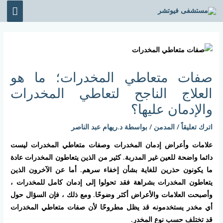
خطي
القائ
لى
الرئي
لمحتوى
Post
navigation
صفات متعاطي المخدرات؛ ما هو
العلاج الناجح لتعاطي المخدرات
والإدمان عليها؟
اترك تعليقاً
/
المدمن
/ بواسطة
د.ريهام عبد الناصر
علامات وأعراض إدمان المخدرات وصفات متعاطي المخدرات ليست
دائما واضحة للعين غير المدربة. كثير من الذين يتعاطون المخدرات عادة
ما يكونون حذرين للغاية بشأن إخفاء سرهم. أما عن الآخرون الذين
يتعاطون المخدرات بشراهة فقد تحولوا إلى إدمان كامل للمخدرات ،
وأصبحت العلامات والأعراض أكثر وضوحًا. ومع ذلك ، فإن السؤال حول
أي مخدر يستخدمونه قد يظل مطروحًا لأن صفات متعاطي المخدرات
قد تختلف حسب نوع المخدر.