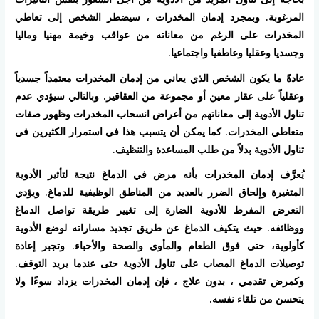
المرغوبة. وبمجرد إدمان المخدرات ، سيضطر الشخص إلى تعاطي
المخدرات على الرغم من معاناته من عواقب وخيمة مهنيا وماليا
وجسديا وعقليا وعاطفيا واجتماعيا.
عادةً ما يكون الشخص الذي يعاني من إدمان المخدرات معتمداً جسدياً
وعقلياً على عقار معين أو مجموعة من العقاقير. وبالتالي سيؤدي عدم
تناول الأدوية إلى معاناتهم من أعراض انسحاب المخدرات وظهور صفات
متعاطي المخدرات. كما يمكن أن يتسبب هذا في استمرار الكثيرين في
تناول الأدوية بدلاً من طلب المساعدة والتنظيف.
يُعرَّف إدمان المخدرات بأنه مرض في الدماغ نتيجة لتأثير الأدوية
المتغيرة وإلحاق الضرر بالعديد من المناطق الوظيفية للدماغ. ويؤدي
التعرض المفرط للأدوية الضارة إلى تغيير طريقة تواصل الدماغ
ووظائفه. حيث يتكيف الدماغ عن طريق تجديد مساراته لوضع الأدوية
كأولوية، حتى فوق الطعام والمأوى والصحة والأحباء. وتجبر إعادة
توصيلات الدماغ المصاب على تناول الأدوية حتى عندما يريد التوقف.
وكمرض تقدمي ، بدون علاج ، فإن إدمان المخدرات يزداد سوءًا ولا
يتحسن من تلقاء نفسه.