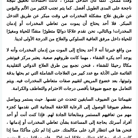
وقت ممكن. كلما كان التدخل مبكرًا ، كانت احتمالات تحقيق نتيجة
ناجحة على المدى الطويل أفضل. كما يتم تجنب الكثير من الألم والبؤس
عن طريق علاج مشكلة المخدرات في وقت مبكر عن طريق التدخل
المبكر. فلا أحد يحتاج أن يموت من تعاطي المخدرات أو إدمان
المخدرات! وبالتالي، نحن نقدم علاجًا دوائيًا متطورًا منقذًا للحياة ومغيرًا
للحياة داخل مرفق العافية السلوكي والعلاج من الدرجة الأولى لدينا.
من واقع خبرتنا أنه لا أحد يحتاج إلى الموت من إدمان المخدرات وأنه لا
يوجد أحد يكره الشفاء ، مهما كانت ظروفهم صعبة. يعتبر مركز فيوتشر
مكانًا رحيمًا للشفاء ، فنحن نجمع بين طرق العلاج الدوائي التقليدية
القائمة على الأدلة مع عدد كبير من العلاجات الشاملة التي تم بحثها بدقة
وثبوتها، بعد خضوع المريض لتقييم صفات متعاطي المخدرات فيه. ويتم
التعامل مع جميع ضيوفنا بأقصى درجات الاحترام والتعاطف والكرامة.
تقييماتنا من الضيوف السابقين تتحدث عن نفسها. حيث يستمر ويواصل
معظم ضيوفنا الوصول إلى الرعاية اللاحقة المجانية التي نقدمها كجزء
مهم من تعافيهم المستمر ومتابعاتنا الجادة لهم. فإذا كنت أنت أو أحد
أفراد أسرتك بحاجة إلى المساعدة بشأن تعاطي المخدرات أو إدمانها ،
فنحن هنا في انتظار الرد على مكالمتك. حتى إذا لم تكن متأكدًا مما إذا
كانت لديك مشكلة تتطلب علاجًا احترافيًا ، فإن زملائنا من المهنيين