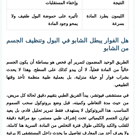
النتيجة
وإخفاء المستقلبات
الليمون يطرد المادة
تأثيره على حموضة البول طفيف ولا
بسرعة
يمحو وجود المادة
هل الفوار يبطل الشابو في البول وتنظيف الجسم
من الشابو
الطريق الوحيد المضمون لتمرير أي فحص هو ببساطة أن يكون الجسم
خالياً من المادة فعلياً، لا أن يبدو كذلك على السطح. وهذا لا يحدث
بشراب فوار أو حيلة منزلية، بل بعملية طبية منظمة تأخذ وقتها
الطبيعي.
في مستشفى فيوتشر، يبدأ الفريق الطبي بتقييم دقيق لحالة كل مريض،
من حيث مدة التعاطي وكميته، قبل وضع بروتوكول سحب السموم
المناسب. هذا البروتوكول لا يستهدف فقط تمرير تحليل قادم، بل يعيد
توازن الجسم الكيميائي تحت إشراف طبي مستمر، مع مراقبة دقيقة
للقلب والكبد والكلى طوال فترة التخلص من المادة. السرية هنا كاملة،
ولا يعرف أحد من المعارف تفاصيل ما يحدث داخل المستشفى إلا برغبة