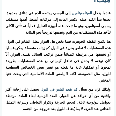
عندما يدخل
الميثامفيتامين
إلى الجسم، يمتصه الدم في دقائق معدودة.
بعدها يبدأ الكبد عمله. يكسر المادة إلى مركبات أبسط، أهمها مستقلب
يسمى أمفيتامين، وهو ما تبحث عنه أجهزة التحليل فعلياً. ثم تأتي الكلى
لتأخذ هذه المستقلبات من الدم وتصفيها تدريجياً نحو المثانة.
هنا تكمن النقطة الجوهرية فيما يخص هل الفوار يبطل الشابو في البول.
هذه المستقلبات لا تطفو بحرية في البول كجزيئات منفصلة يمكن غسلها
أو تخفيفها. هي مرتبطة كيميائياً ضمن تركيب السائل نفسه. الفوار، أياً
كان نوعه، لا يدخل في تفاعل كيميائي مع هذه المستقلبات بطريقة
تمحوها أو تفككها. غاية ما يفعله هو تغيير بعض الخصائص السطحية
للبول، مثل الحموضة، لكنه لا يلمس المادة الأساسية التي يبحث عنها
المختبر.
ولذلك فإن من يسأل
كم يقعد الشبو في البول
يحصل على إجابة أكثر
واقعية من أي خرافة عن الفوار. المدة الزمنية لبقاء المادة مرتبطة
بعوامل بيولوجية ثابتة، كحجم الجرعة وتكرار التعاطي وسرعة التمثيل
الغذائي عند الفرد، لا بما يُضاف للبول بعد خروجه من الجسم.