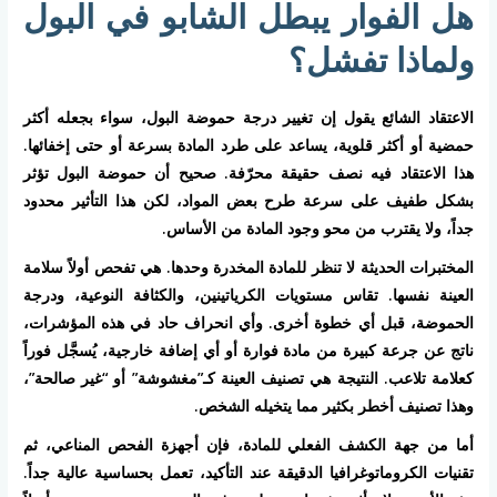
هل الفوار يبطل الشابو في البول
ولماذا تفشل؟
الاعتقاد الشائع يقول إن تغيير درجة حموضة البول، سواء بجعله أكثر
حمضية أو أكثر قلوية، يساعد على طرد المادة بسرعة أو حتى إخفائها.
هذا الاعتقاد فيه نصف حقيقة محرّفة. صحيح أن حموضة البول تؤثر
بشكل طفيف على سرعة طرح بعض المواد، لكن هذا التأثير محدود
جداً، ولا يقترب من محو وجود المادة من الأساس.
المختبرات الحديثة لا تنظر للمادة المخدرة وحدها. هي تفحص أولاً سلامة
العينة نفسها. تقاس مستويات الكرياتينين، والكثافة النوعية، ودرجة
الحموضة، قبل أي خطوة أخرى. وأي انحراف حاد في هذه المؤشرات،
ناتج عن جرعة كبيرة من مادة فوارة أو أي إضافة خارجية، يُسجَّل فوراً
كعلامة تلاعب. النتيجة هي تصنيف العينة كـ”مغشوشة” أو “غير صالحة”،
وهذا تصنيف أخطر بكثير مما يتخيله الشخص.
أما من جهة الكشف الفعلي للمادة، فإن أجهزة الفحص المناعي، ثم
تقنيات الكروماتوغرافيا الدقيقة عند التأكيد، تعمل بحساسية عالية جداً.