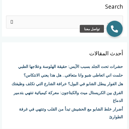
Search
ا
ل
ب
ح
أحدث المقالات
ث
ع
حشرات تحت الجلد بسبب الآيس: حقيقة الهلوسة وعلاجها الطبي
ن
حلمت اني اتعاطى شبو وانا متعافي.. هل هذا يعني الانتكاس؟
:
هل الفوار يبطل الشابو في البول؟ خرافة الشارع التي تكلف وظيفتك
الفرق بين الكريستال ميث والكبتاجون: معركة كيميائية تنتهي بتدمير
الدماغ
أضرار خلط الشابو مع الحشيش تبدأ من القلب وتنتهي في غرفة
الطوارئ