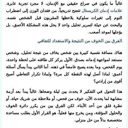
غالباً ما يكون في صراع حقيقي مع الإدمان، لا مجرد تجربة عابرة.
علامات إدمان الكريستال
تتضح تدريجياً، من فقدان الوزن إلى اضطراب
النوم إلى تغيرات سلوكية يلاحظها المقربون قبل الشخص نفسه.
والبحث عن حيلة لتمرير تحليل واحد لا يحل هذه المشكلة الأعمق، بل
يؤجلها لموعد أصعب.
الفرق بين الخوف من النتيجة والاستعداد للتعافي
هناك مسافة نفسية كبيرة بين شخص يخاف من نتيجة تحليل، وشخص
مستعد لمواجهة إدمانه بصدق. الأول يركز كل طاقته على لحظة واحدة،
يوم الفحص، وما بعده يصبح غامضاً في ذهنه. أما الثاني يبدأ يسأل أسئلة
أعمق: لماذا أصل لهذه النقطة كل مرة؟ ولماذا تكرار التعاطي أصبح
أقوى من إرادتي؟
هذا التحول في التفكير لا يحدث بين ليلة وضحاها. غالباً يبدأ بعد أزمة
مشابهة لما يحدث الآن، خوف من فحص، أو ملاحظة من شريك حياة، أو
نظرة قلق من أحد الأبناء. لكن الفرق بين من يكرر دائرة الخوف
والحلول المؤقتة، ومن يخرج منها فعلياً، هو القرار الأول بطلب مساعدة
متخصصة بدلاً من حل منزلي.