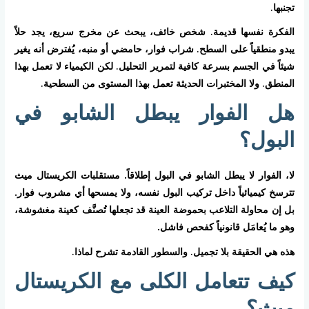
تجنبها.
الفكرة نفسها قديمة. شخص خائف، يبحث عن مخرج سريع، يجد حلاً
يبدو منطقياً على السطح. شراب فوار، حامضي أو منبه، يُفترض أنه يغير
شيئاً في الجسم بسرعة كافية لتمرير التحليل. لكن الكيمياء لا تعمل بهذا
المنطق. ولا المختبرات الحديثة تعمل بهذا المستوى من السطحية.
هل الفوار يبطل الشابو في
البول؟
لا، الفوار لا يبطل الشابو في البول إطلاقاً. مستقلبات الكريستال ميث
تترسخ كيميائياً داخل تركيب البول نفسه، ولا يمسحها أي مشروب فوار.
بل إن محاولة التلاعب بحموضة العينة قد تجعلها تُصنَّف كعينة مغشوشة،
وهو ما يُعامَل قانونياً كفحص فاشل.
هذه هي الحقيقة بلا تجميل. والسطور القادمة تشرح لماذا.
كيف تتعامل الكلى مع الكريستال
ميث؟