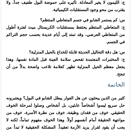
ج: الليمون لا يغير المعادلة. تأثيره على حموضة البول طفيف جداً، ولا
يقترب من محو وجود المستقلبات الكيميائية.
س: كم يستمر الشابو في جسم المتعاطي المنتظم؟
ج: المتعاطي المنتظم يحتفظ بمستقلبات الكريستال ميث لفترة أطول
من المتعاطي العرضي، وقد تمتد إلى أيام عديدة بحسب حجم التراكم
في الجسم.
س: هل دقة التحاليل الحديثة قابلة للخداع بالحيل المنزلية؟
ج: المختبرات المعتمدة تفحص سلامة العينة قبل المادة نفسها، وهذا
يجعل معظم الحيل المنزلية تظهر كعلامة تلاعب واضحة بدلاً من أن
تنجح.
الخاتمة
كثير من الذين يبحثون عن هل الفوار يبطل الشابو في البول؟ ويعتبرونه
حل سريع ليسوا أشخاصاً عابثين، بل أشخاص وصلوا لمرحلة الخوف
الحقيقي. خوف من فقدان وظيفة، خوف من نظرة الأسرة، خوف من
مواجهة الحقيقة أمام أنفسهم أولاً. وهذا الخوف مفهوم تماماً، لكنه لا
يجب أن يقود لقرار يزيد الأزمة تعقيداً. المشكلة الحقيقية لا تبدأ من