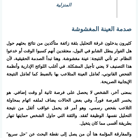
المنزلية
صدمة العينة المغشوشة
كثيرون يدخلون غرفة التحليل بثقة زائفة متأكدين من نتائج بحثهم حول
هل الفوار يبطل الشابو في البول، معتقدين أنهم كسبوا الوقت أو خدعوا
النظام. ثم تأتي النتيجة: عينة مغشوشة. وهنا تبدأ الصدمة الحقيقية، لأن
هذا التصنيف لا يعني تأجيل المشكلة. في أغلب اللوائح الإدارية وأنظمة
الفحص القانوني، تُعامَل العينة المتلاعب بها بالضبط كما تُعامَل النتيجة
الإيجابية الصريحة.
بمعنى آخر، الشخص لا يحصل على فرصة ثانية أو وقت إضافي. هو
يخسر الفرصة فوراً، وفي بعض الحالات يضاف لملفه اتهام بمحاولة
التلاعب بفحص رسمي، وهو أمر قد يحمل عواقب أثقل من نتيجة
التحليل نفسها. الوظيفة تُفقد. والثقة التي حاول الشخص حمايتها تنهار
بطريقة أقسى مما كان يتخيل.
والمفارقة المؤلمة هنا أن من يصل إلى نقطة البحث عن “حل سريع”