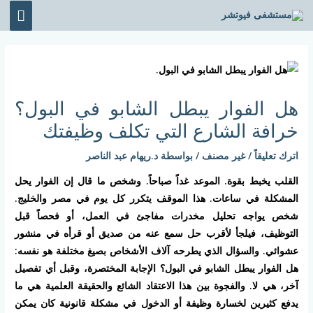
خطي
القائ
لى
الرئي
لمحتوى
Post
navigation
هل الفوار يبطل الشابو في البول؟
خرافة الشارع التي تكلف وظيفتك
اترك تعليقاً
/
غير مصنف
/ بواسطة
د.ريهام عبد الناصر
القلب يخبط بقوة. الموعد غداً صباحاً. وشخص ما قال إن الفوار يحل
المشكلة في ساعات. هذا الموقف يتكرر كل يوم في مصر والخليج.
شخص يواجه تحليل مخدرات مفاجئ في العمل، أو فحصاً قبل
التوظيف، فيلجأ لأقرب حل سمع عنه من صديق أو قرأه في منشور
عشوائي. والسؤال الذي يطرحه آلاف الأشخاص بصيغ مختلفة هو نفسه:
هل الفوار يبطل الشابو في البول؟ الإجابة المختصرة، وقبل أي تفصيل
آخر، هي لا. والفجوة بين هذا الاعتقاد الشائع والحقيقة العلمية هي ما
يدفع كثيرين لخسارة وظيفة أو الدخول في مشكلة قانونية كان يمكن