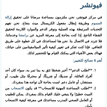
فيوتشر
في مركز فيوتشر، نحن ملتزمون بمساعدة مرضانا على تحقيق
إزالة
السموم
وطريقة إبطال مفعول الكريستال ميث بنجاح. نحن نفهم
التحديات المرتبطة بهذه العملية ونوفر الدعم والموارد اللازمة لتحقيق
الشفاء الناجح. إذا كنت بحاجة إلى معرفة المزيد عن
برامجنا
وخدماتنا،
فلا تتردد في الاتصال بنا. نحن هنا لمساعدتك في كل خطوة على طريق
التعافي. فإذا كنت تفكر في تغيير كيفية تأثير الميثامفيتامين على حياتك،
فهناك بعض الأشياء التي يمكنك القيام بها للتحضير لذلك.
أهم 6 نصائح للتغيير:
**اطلب الدعم** أخبر شخصًا تثق به بما تمر به، سواء كان أحد
أفراد العائلة، أو صديقًا، أو شريكًا، أو محترفًا مثل طبيب، أو
مستشار، أو عامل دعم. لست بحاجة لأن تواجه هذا بمفردك.
**اطلب المساعدة المهنية للانسحاب** قد يكون
الانسحاب
من
الميث خطيرًا ولا ينبغي عليك القيام بذلك بمفردك. يمكن للطبيب
أو العامل الصحي المدرب مساعدتك في معرفة كيفية الانسحاب
بأمان.