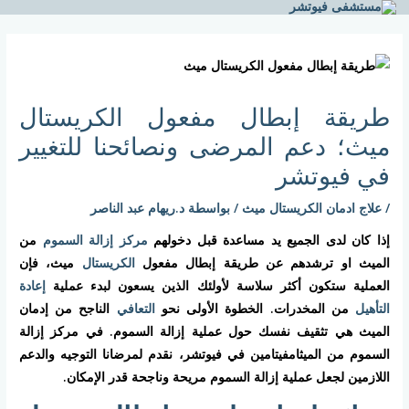
خطي
لى
Post
لمحتوى
navigation
طريقة إبطال مفعول الكريستال
ميث؛ دعم المرضى ونصائحنا للتغيير
في فيوتشر
/
علاج ادمان الكريستال ميث
/ بواسطة
د.ريهام عبد الناصر
إذا كان لدى الجميع يد مساعدة قبل دخولهم
مركز إزالة السموم
من
الميث او ترشدهم عن طريقة إبطال مفعول
الكريستال
ميث، فإن
العملية ستكون أكثر سلاسة لأولئك الذين يسعون لبدء عملية
إعادة
التأهيل
من المخدرات. الخطوة الأولى نحو
التعافي
الناجح من إدمان
الميث هي تثقيف نفسك حول عملية إزالة السموم. في مركز إزالة
السموم من الميثامفيتامين في فيوتشر، نقدم لمرضانا التوجيه والدعم
اللازمين لجعل عملية إزالة السموم مريحة وناجحة قدر الإمكان.