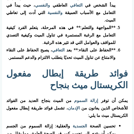
يبدأ الشخص في
التعافي
العاطفي
والنفسي
، حيث يبدأ في
التعامل مع الأسباب العميقة
والنفسية
التي أدت إلى تعاطي
الميث.
**المواجهة والتعلم:** في هذه المرحلة، يتعلم الفرد كيفية
التعامل مع الرغبة المستمرة في تناول الميث وكيفية التصدي
للمواقف والعوامل التي قد تثير هذه الرغبة.
**الحفاظ على النقاء:** بعد
التعافي
، يصبح الحفاظ على النقاء
والامتناع عن تناول الميث تحديًا يتطلب الالتزام والدعم المستمر.
فوائد طريقة إبطال مفعول
الكريستال ميث بنجاح
يمكن أن توفر
إزالة السموم
من الميث بنجاح العديد من الفوائد
للأشخاص الذين يعانون من
الإدمان
، تشمل فوائد طريقة إبطال مفعول
الكريستال ميث ما يلي:
تحسين الصحة
الجسدية
والعقلية: إزالة السموم من الجسم
يمكن أن يؤدي إلى تحسن كبير في الصحة العامة، مما يقلل من