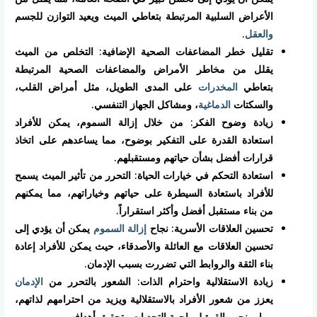
الأعراض السلبية المرتبطة بتعاطي الميث ويعيد التوازن للجسم
والعقل
.
تقليل خطر المضاعفات الصحية الإضافية: التخلص من الميث
يقلل من مخاطر الأمراض والمضاعفات الصحية المرتبطة
بتعاطي
المخدرات
على المدى الطويل، مثل أمراض القلب،
والسكتات
الدماغية
، ومشاكل الجهاز التنفسي.
زيادة وضوح الفكر: من خلال إزالة السموم، يمكن للأفراد
استعادة القدرة على التفكير بوضوح، مما يساعدهم على اتخاذ
قرارات أفضل بشأن حياتهم ومستقبلهم.
استعادة التحكم في خيارات الحياة: التحرر من تأثير الميث يسمح
للأفراد باستعادة السيطرة على حياتهم وخياراتهم، مما يمكنهم
من بناء مستقبل أفضل وأكثر استقراراً.
تحسين العلاقات الأسرية: نجاح
إزالة السموم
يمكن أن يؤدي إلى
تحسين العلاقات مع العائلة والأصدقاء، حيث يمكن للأفراد إعادة
بناء الثقة والروابط التي تضررت بسبب الإدمان.
زيادة الاستقلالية واحترام الذات: الشعور بالتحرر من
الإدمان
يعزز من شعور الأفراد بالاستقلالية ويزيد من احترامهم لذاتهم،
مما يمنحهم القوة لمواجهة التحديات وتحقيق أهدافهم.