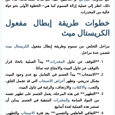
ذلك، انظر إلى عملية إزالة السموم كما هي—الخطوة الأولى نحو حياة
خالية من المخدرات.
خطوات طريقة إبطال مفعول
الكريستال ميث
مراحل التخلص من سموم وطريقة إبطال مفعول
الكريستال ميث
تتضمن عدة مراحل:
**التوقف عن تناول
المخدرات
:** يبدأ العملية باتخاذ قرار
بالتوقف عن تناول الميث والامتناع عنه تمامًا.
**الانسحاب:** يبدأ الجسم في التعامل مع عدم وجود الميث
بشكل تدريجي، وتظهر
أعراض الانسحاب
التي قد تشمل القلق،
والتعب،
والاكتئاب
، والارتجاف، والرغبة في تناول الميث.
**التطهير:** في هذه المرحلة، يعمل الجسم على تطهير نفسه
من المواد السامة
والمخدرات
المتبقية في الجسم. يمكن أن
تستمر هذه العملية لعدة أسابيع.
**التعافي العاطفي والنفسي:** بعد فترة
الانسحاب
والتطهير،