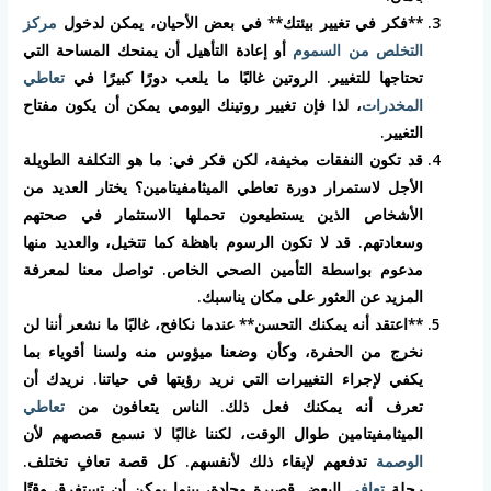
**فكر في تغيير بيئتك** في بعض الأحيان، يمكن لدخول
مركز
التخلص من السموم
أو إعادة التأهيل أن يمنحك المساحة التي
تحتاجها للتغيير. الروتين غالبًا ما يلعب دورًا كبيرًا في
تعاطي
المخدرات
، لذا فإن تغيير روتينك اليومي يمكن أن يكون مفتاح
التغيير.
قد تكون النفقات مخيفة، لكن فكر في: ما هو التكلفة الطويلة
الأجل لاستمرار دورة تعاطي الميثامفيتامين؟ يختار العديد من
الأشخاص الذين يستطيعون تحملها الاستثمار في صحتهم
وسعادتهم. قد لا تكون الرسوم باهظة كما تتخيل، والعديد منها
مدعوم بواسطة التأمين الصحي الخاص. تواصل معنا لمعرفة
المزيد عن العثور على مكان يناسبك.
**اعتقد أنه يمكنك التحسن** عندما نكافح، غالبًا ما نشعر أننا لن
نخرج من الحفرة، وكأن وضعنا ميؤوس منه ولسنا أقوياء بما
يكفي لإجراء التغييرات التي نريد رؤيتها في حياتنا. نريدك أن
تعرف أنه يمكنك فعل ذلك. الناس يتعافون من
تعاطي
الميثامفيتامين طوال الوقت، لكننا غالبًا لا نسمع قصصهم لأن
الوصمة
تدفعهم لإبقاء ذلك لأنفسهم. كل قصة تعافٍ تختلف.
رحلة
تعافي
البعض قصيرة وحادة، بينما يمكن أن تستغرق وقتًا