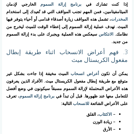
إذا كنت تشارك في
برنامج إزالة السموم
الخارجي لإدمان
الميثامفيتامين، فمن المهم تجنب المواقف التي قد تُعيدك إلى استخدام
المخدرات
، تشمل هذه المواقف زيارة أصدقاء قدامى أو أحياء يتوفر فيها
الميث. تهدف عملية إزالة السموم إلى إعطاء الوقت للميث ليخرج من
نظامك.
الانتكاس
سيعكس هذه العملية ويجبرك على بدء إزالة السموم
من جديد.
3. فهم أعراض الانسحاب اثناء طريقة إبطال
مفعول الكريستال ميث
يمكن أن تكون
أعراض انسحاب
الميث مخيفة إذا جاءت بشكل غير
متوقع مع طريقة إبطال مفعول الكريستال ميث. الأفراد الذين يعرفون
هذه الأعراض المحتملة لإزالة السموم مسبقاً سيكونون في وضع أفضل
للتعامل معها عند ظهورها. قبل أن تبدأ في
برنامج إزالة السموم
، تعرف
على الأعراض الشائعة
للانسحاب
التالية:
–
الاكتئاب
، القلق
– زيادة الوزن
– الأرق