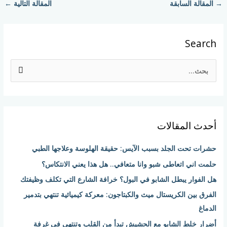
→
المقالة السابقة
المقالة التالية
←
Search
ا
ل
ب
ح
أحدث المقالات
ث
ع
حشرات تحت الجلد بسبب الآيس: حقيقة الهلوسة وعلاجها الطبي
ن
حلمت اني اتعاطى شبو وانا متعافي.. هل هذا يعني الانتكاس؟
:
هل الفوار يبطل الشابو في البول؟ خرافة الشارع التي تكلف وظيفتك
الفرق بين الكريستال ميث والكبتاجون: معركة كيميائية تنتهي بتدمير
الدماغ
أضرار خلط الشابو مع الحشيش تبدأ من القلب وتنتهي في غرفة