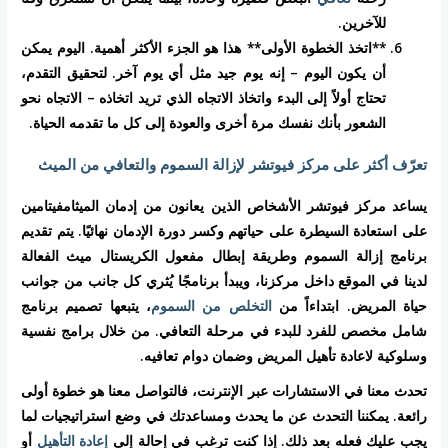
للآخرين.
**اتخذ الخطوة الأولى** هذا هو الجزء الأكثر أهمية. اليوم يمكن
أن يكون اليوم – إنه يوم جيد مثل أي يوم آخر. لتحقيق التقدم،
تحتاج أولاً إلى البدء واتخاذ الاتجاه الذي تريد اتخاذه – الاتجاه نحو
الشعور بأنك نفسك مرة أخرى والعودة إلى كل ما تقدمه الحياة.
تعرّف أكثر على مركز فيوتشر لإزالة السموم والتعافي من الميث
يساعد مركز فيوتشر الأشخاص الذين يعانون من إدمان الميثامفيتامين
على استعادة السيطرة على حياتهم وكسر دورة الإدمان نهائيًا. يتم تقديم
برنامج إزالة السموم وطريقة إبطال مفعول الكريستال ميث الفعالة
لدينا في الموقع داخل مركزنا، ويبدأ برنامجًا يُثري كل جانب من جوانب
حياة المريض. ابتداءاً من
التخلص من السموم
، يتبعها تصميم برنامج
شامل مخصص للفرد للبدء في مرحلة التعافي. من خلال برامج نفسية
وسلوكية لاعادة تأهيل المريض وضمان دوام تعافيه.
تحدث معنا في الاستشارات عبر الإنترنت، فالتواصل معنا هو خطوة أولى
رائعة. يمكننا التحدث عن ما يحدث ومساعدتك في وضع استراتيجيات لما
يجب عليك فعله بعد ذلك. إذا كنت ترغب في إحالة إلى
إعادة التأهيل
أو