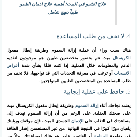
علاج الشبو في البيت؛ أهمية علاج ادمان الشبو
طبياً بنهج شامل
4. لا تخف من طلب المساعدة
هناك سبب وراء أن عملية إزالة السموم وطريقة إبطال مفعول
الكريستال
ميث تتم بحضور متخصصين طبيين. هم موجودون لتقديم
الدعم والمعلومات خلال العملية. إذا كنت قلقًا بشأن شدة
أعراض
الانسحاب
أو ترغب في معرفة التحديات التي قد تواجهها، فلا تخف من
طلب المساعدة من المتخصصين الطبيين المتواجدين.
5. حافظ على عقلية إيجابية
يعتمد نجاحك أثناء
إزالة السموم
وطريقة إبطال مفعول الكريستال ميث
على صحتك العقلية. على الرغم من أن إزالة السموم تهدف إلى
مساعدتك في التغلب على
الإدمان
الجسدي للميث، فإن موقفك ورغبتك
يلعبان دورًا كبيرًا في النتيجة النهائية. من غير المستحسن إهدار الطاقة
في مقاومة
البرنامج
أو القائمين عليه. هم هناك لمساعدتك. بدلاً من