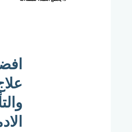
افض
علا
وال
الا