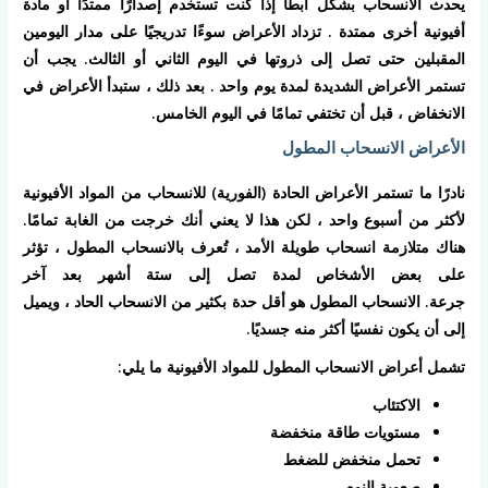
يحدث الانسحاب بشكل أبطأ إذا كنت تستخدم إصدارًا ممتدًا أو مادة
أفيونية أخرى ممتدة . تزداد الأعراض سوءًا تدريجيًا على مدار اليومين
المقبلين حتى تصل إلى ذروتها في اليوم الثاني أو الثالث. يجب أن
تستمر الأعراض الشديدة لمدة يوم واحد . بعد ذلك ، ستبدأ الأعراض في
الانخفاض ، قبل أن تختفي تمامًا في اليوم الخامس.
الأعراض الانسحاب المطول
نادرًا ما تستمر الأعراض الحادة (الفورية) للانسحاب من المواد الأفيونية
لأكثر من أسبوع واحد ، لكن هذا لا يعني أنك خرجت من الغابة تمامًا.
هناك متلازمة انسحاب طويلة الأمد ، تُعرف بالانسحاب المطول ، تؤثر
على بعض الأشخاص لمدة تصل إلى ستة أشهر بعد آخر
جرعة. الانسحاب المطول هو أقل حدة بكثير من الانسحاب الحاد ، ويميل
إلى أن يكون نفسيًا أكثر منه جسديًا.
تشمل أعراض الانسحاب المطول للمواد الأفيونية ما يلي:
الاكتئاب
مستويات طاقة منخفضة
تحمل منخفض للضغط
صعوبة النوم