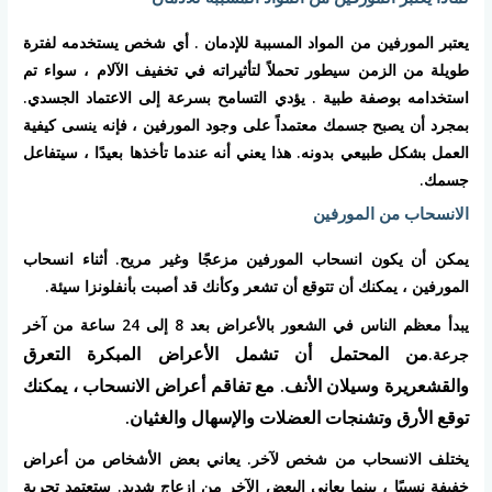
يعتبر المورفين من المواد المسببة للإدمان . أي شخص يستخدمه لفترة
طويلة من الزمن سيطور تحملاً لتأثيراته في تخفيف الآلام ، سواء تم
استخدامه بوصفة طبية . يؤدي التسامح بسرعة إلى الاعتماد الجسدي.
بمجرد أن يصبح جسمك معتمداً على وجود المورفين ، فإنه ينسى كيفية
العمل بشكل طبيعي بدونه. هذا يعني أنه عندما تأخذها بعيدًا ، سيتفاعل
جسمك.
الانسحاب من المورفين
يمكن أن يكون انسحاب المورفين مزعجًا وغير مريح. أثناء انسحاب
المورفين ، يمكنك أن تتوقع أن تشعر وكأنك قد أصبت بأنفلونزا سيئة.
يبدأ معظم الناس في الشعور بالأعراض بعد 8 إلى 24 ساعة من آخر
من المحتمل أن تشمل الأعراض المبكرة التعرق
جرعة.
والقشعريرة وسيلان الأنف. مع تفاقم أعراض الانسحاب ، يمكنك
توقع الأرق وتشنجات العضلات والإسهال والغثيان.
يختلف الانسحاب من شخص لآخر. يعاني بعض الأشخاص من أعراض
خفيفة نسبيًا ، بينما يعاني البعض الآخر من إزعاج شديد. ستعتمد تجربة