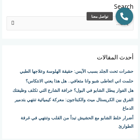
Search
ا
ل
ب
ح
أحدث المقالات
ث
ع
حشرات تحت الجلد بسبب الآيس: حقيقة الهلوسة وعلاجها الطبي
ن
حلمت اني اتعاطى شبو وانا متعافي.. هل هذا يعني الانتكاس؟
:
هل الفوار يبطل الشابو في البول؟ خرافة الشارع التي تكلف وظيفتك
الفرق بين الكريستال ميث والكبتاجون: معركة كيميائية تنتهي بتدمير
الدماغ
أضرار خلط الشابو مع الحشيش تبدأ من القلب وتنتهي في غرفة
الطوارئ