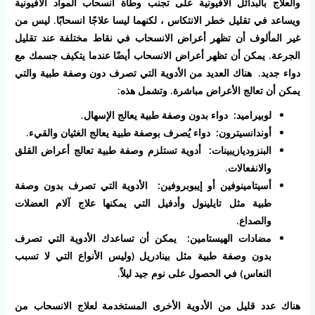
والعلاج بالبدائل الأفيونية على تجنب وطأة انسحاب المواد الأفيونية
ويساعد في تقليل خطر الانتكاس ، لكنهما ليسا علاجًا انسحابًا. ليس من
غير المألوف أن تظهر أعراض الانسحاب في نقاط مختلفة عند تقليل
الجرعة. يمكن أن تظهر أعراض الانسحاب أيضًا عندما يتكيف جسمك مع
دواء جديد. هناك العديد من الأدوية التي تصرف دون وصفة طبية والتي
يمكن أن تعالج الأعراض مباشرة. وتشمل هذه:
لوبيراميد:
دواء بدون وصفة طبية يعالج الإسهال.
أوندانسيترون:
دواء يُصرف بوصفة طبية يعالج الغثيان والقيء.
البنزوديازيبينات:
أدوية تستلزم وصفة طبية تعالج أعراض القلق
والانفعالات.
أسيتامينوفين أو إيبوبروفين:
الأدوية التي تصرف بدون وصفة
طبية مثل تايلينول وأدفيل التي يمكنها علاج آلام العضلات
والصداع.
مضادات الهيستامين:
يمكن أن تساعدك الأدوية التي تصرف
بدون وصفة طبية مثل بينادريل (وليس الأنواع التي لا تسبب
النعاس) في الحصول على نوم جيد ليلاً.
هناك عدد قليل من الأدوية الأخرى المستخدمة لعلاج الانسحاب من