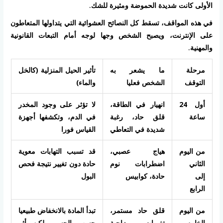
الأولى كانت شديدة الحموضة ومثيرة للشك.
في هذه المواقف، تسقط كل النصائح العشوائية التي يتداولها المتعاطون
على الإنترنت، ويصبح الشخص وجها لوجه أمام التبعات القانونية
والمهنية.
مرحلة
ما يشعر به
تأثير الحيل المنزلية (كالخل
التوقف
الشخص فعليا
والماء)
أول 24
انهيار في الطاقة،
لا تؤثر على وجود المخدر
ساعة
قلق حاد، رغبة
في الدم، وتكشفها أجهزة
شديدة في التعاطي
القياس فورا
من اليوم
هياج عصبي،
قد تسبب التهابات معوية
الثاني
اضطرابات نوم
حادة دون تغيير نتيجة فحص
إلى
حادة، كوابيس
البول
الرابع
من اليوم
قلق حاد مستمر،
تبدأ المادة بالانخفاض طبيعيا
الخامس
تغيرات مزاجية
حسب الجسم، لكن أثر