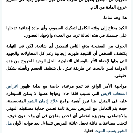
خروج المادة من الدم.
هذا وهم تماما.
الكبد يحتاج إلى وقته الكامل لتفكيك السموم، وأي مادة إضافية تدخلها
على جسمك في هذه الحالة تزيد من العبء والإجهاد العضوي.
الخوف من الفضيحة يدفع الناس لتصديق أي شائعة. لكن في النهاية
يكتشف الشخص أن النتيجة ظهرت إيجابية رغم كل المحاولات والجهود
التي بذلها لإخفاء الأثر بالوسائل التقليدية. الحل الوحيد للخروج من هذه
الدوامة ليس بالبحث عن طريقة غش، بل بتنظيف الجسم وتأهيله بشكل
حقيقي.
مواجهة الأمر الواقع قد تبدو مرعبة، خاصة مع بداية ظهور
اعراض
انسحاب الايس
التي تسبب قلقا حادا وهياجا عصبيا لا يمكن السيطرة
عليه في المنزل. هنا تبرز أهمية برامج
علاج إدمان الشبو
المتخصصة،
حيث يتم التعامل مع المريض بسرية تامة تضمن حماية مستقبله المهني
والاجتماعي، وتجهيزه لتخطي أي فحص مفاجئ في أي وقت دون خوف،
لتجنب مضاعفات قاتلة تجعل عائلة المريض تتساءل بعد فوات الأوان
هل
الشبو يسبب الموت
فعليا.