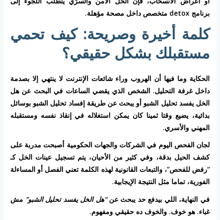
أو أعراض الانسحاب، فإن الحل الآمن والسرّي يتطلب اللجوء إلى
برنامج detox متخصص داخل مصحة مؤهلة.
كلمة أخيرة وصريحة: كيف تحمي
مستقبلك بشكل حقيقي؟
الحكاية وما فيها أن الهروب وراء شائعات الإنترنت لا ينتهي إلا بصدمة
داخل غرفة التحليل. الشخص الذي يقضي الساعات في البحث عن هل
الخل يفسد تحليل الشبو أو يبحث عن طريقة إفساد تحليل الشبو بوسائل
بدائية، يضيع وقتا ثمينا كان يمكن استغلاله في إنقاذ نفسه ومستقبله
المهني والأسري.
لجان الفحص اليوم في الشركات والجهات الحكومية أصبحت مدربة على
كشف الحيل بدقة، وفي كثير من الأحيان، يتم تسجيل عينات الخل كـ
“رفض للفحص”، والتبعات القانونية لهذه الكلمة تعني الفصل أو المساءلة
الفورية، تماما مثل النتيجة الإيجابية.
في النهاية، اللي بيدفع حد يبحث عن
“هل الخل يفسد تحليل الشبو”
مش
غباء. هو خوف. والخوف ده حقيقي ومفهوم.