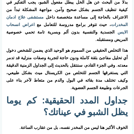
بدلا من البحث عن هل الخل يبطل مفعول الشبو، يجب التفكير في
كيفية تنظيف الجسم بشكل صحيح وآمن. مواجهة المشكلة تبدأ من
الاعتراف بالحاجة إلى مساعدة متخصصة داخل
مستشفى علاج ادمان
المخدرات
، حيث تتوفر برامج مدروسة للتعامل مع
اعراض انسحاب
الايس
الجسدية والنفسية بدون ألم وبسرية تامة تحمي خصوصية
المريض ومستقبله.
هذا التخلص الحقيقي من السموم هو الوحيد الذي يضمن للشخص دخول
أي تحليل مفاجئ بثقة كاملة ودون حاجة لتجربة وصفات منزلية قد تدمر
معدته. وفي الجزء القادم، سننتقل بالحديث إلى الجداول الزمنية الدقيقة
التي يستغرقها الجسم للتخلص من الكريستال ميث بشكل طبيعي،
وكيف تختلف مدة بقائه في البول والدم من متعاط لآخر بناء على
الجرعات وطبيعة الجسم العضوية.
جداول المدد الحقيقية: كم يوما
يظل الشبو في عيناتك؟
الخوف الأكبر هنا ليس من المخدر نفسه، بل من عقارب الساعة.