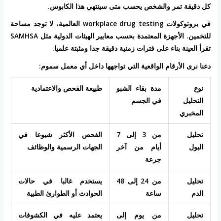
كل دقيقة تمر والشخص يحسب متى سينتهي هذا الكابوس.
في بروتوكولات workplace drug testing العالمية، لا توجد مساحة
للتخمين. الأجهزة المعتمدة بحسب معايير الهيئات الدولية مثل SAMHSA
تقرأ العينة بناء على فترات زمنية دقيقة جدا ومثبتة علميا.
دعنا نرى الأرقام الواقعية التي تواجهها داخل أي معمل سموم:
نوع
مدة بقاء الشبو
طبيعة الفحص والاعتمادية
التحليل
في الجسم
المخبري
تحليل
من 3 إلى 7
الفحص الأكثر شيوعا في
البول
أيام من آخر
الجهات الرسمية والوظائف
جرعة
تحليل
من 24 إلى 48
يستخدم غالبا في حالات
الدم
ساعة
الحوادث أو الطوارئ الطبية
تحليل
من يوم إلى
يعتمد عليه في الكشوفات