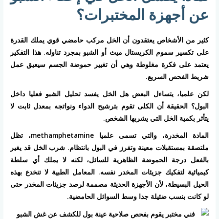
عن أجهزة المختبرات؟
كثير من الأشخاص يعتقدون أن الخل مركب حامضي قوي يملك القدرة
على تكسير سموم الكريستال ميث أو الشبو بمجرد تناوله. هذا التفكير
يعتمد على فكرة مغلوطة وهي أن تغيير حموضة الجسم سيعيق عمل
شريط الفحص السريع.
لكن علميا، يتساءل البعض هل الخل يفسد تحليل الشبو فعليا داخل
البول؟ الحقيقة أن الكلى تقوم بترشيح الدواء ونواتجه بمعدل ثابت لا
يتأثر بكمية الخل التي يشربها الشخص.
المادة المخدرة، والتي تسمى علميا methamphetamine، تظل
ملتصقة بمستقبلات معينة وتفرز في البول بانتظام. شرب الخل قد يغير
بالفعل درجة الحموضة الظاهرية للسائل، لكنه لا يملك أي سلطة
كيميائية لتفكيك جزيئات المخدر نفسه. المعامل الطبية لا تنخدع بهذه
الحيل البسيطة، لأن الأجهزة الحديثة مصممة لرصد جزيئات المخدر حتى
لو كانت بنسب ضئيلة جدا وسط السوائل الحامضية.