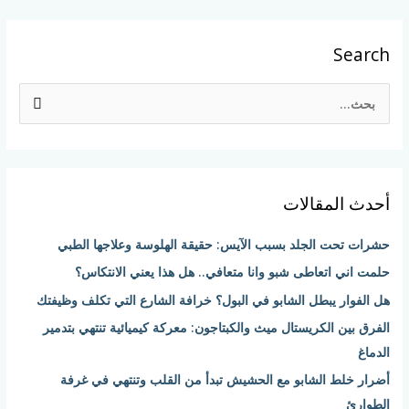
Search
ا
ل
ب
ح
أحدث المقالات
ث
ع
حشرات تحت الجلد بسبب الآيس: حقيقة الهلوسة وعلاجها الطبي
ن
حلمت اني اتعاطى شبو وانا متعافي.. هل هذا يعني الانتكاس؟
:
هل الفوار يبطل الشابو في البول؟ خرافة الشارع التي تكلف وظيفتك
الفرق بين الكريستال ميث والكبتاجون: معركة كيميائية تنتهي بتدمير
الدماغ
أضرار خلط الشابو مع الحشيش تبدأ من القلب وتنتهي في غرفة
الطوارئ