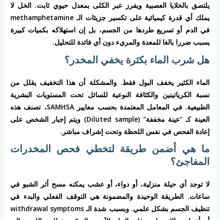
يلتصق بالخلايا العصبية ويفرز عبر الكلى بمعدل حيوي ثابت. الخل لا
يملك أي قدرة كيميائية على تكسير جزيئات الـ methamphetamine
في الدم أو تسريع طردها من الجسم، بل إن استهلاكه بكميات كبيرة
يسبب ضررا بالغا للمعدة والمريء دون أي فائدة للتحليل.
هل شرب الماء بكثرة يخفي المخدر؟
الماء الكثير يخفف البول فقط. والمشكلة أن هذا التخفيف يقلل من
نسبة الكرياتينين والكثافة النوعية للسائل تحت المستويات البشرية
الطبيعية. في المعامل المعتمدة بحسب معايير SAMHSA، تصنف هذه
العينة كـ “عينة مخففة” (Diluted sample) ويتم إجبار الشخص على
إعادة الفحص في نفس اللحظة وتحت إشراف مباشر.
ما هي أضمن طريقة لتخطي فحص المخدرات
المفاجئ؟
لا توجد أي حيلة منزلية، أو دواء، أو عشب يمكنه مسح أثر الشبو في
ساعات. الطريقة الوحيدة والمضمونة هي التوقف الفعلي والبدء في
تنظيف الجسم بشكل علمي. وبسبب شدة الـ withdrawal symptoms