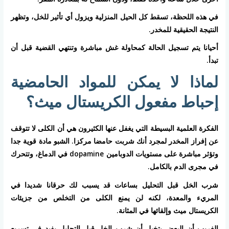
في هذه اللحظة، تسقط كل الحيل المنزلية ويزول أي تأثير للخل، وتظهر
النتيجة الحقيقية للمخدر.
أحيانا يتم تسجيل الحالة كمحاولة غش مباشرة وتنتهي القضية قبل أن
تبدأ.
لماذا لا يمكن للمواد الحامضية
إحباط مفعول الكريستال ميث؟
الفكرة العلمية البسيطة التي يغفل عنها الكثيرون هي أن الكلى لا تتوقف
عن إفراز المخدر لمجرد أنك شربت حامضا مركزا. الشبو مادة قوية جدا
وتؤثر مباشرة على مستويات الدوبامين dopamine في الدماغ، وتتحرك
في مجرى الدم بالكامل.
شرب الخل قبل التحليل بساعات قد يسبب لك حرقانا شديدا في
المريء والمعدة، لكنه لن يمنع الكلى من التخلص من جزيئات
الكريستال ميث وإلقائها في المثانة.
الغريب أن البعض يتخيل أن شرب الخل قبل التحليل يفيد في تسريع