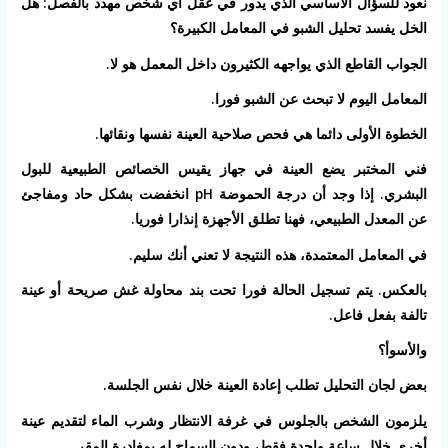
نعود للسؤال الأساسي الذي يدور في عقل أي شخص مهدد بالفصل: هل
الخل يفسد تحليل الشبو في المعامل الكبيرة؟
الجواب القاطع الذي يواجهه الكثيرون داخل المعمل هو لا.
المعامل اليوم لا تبحث عن الشبو فورا.
الخطوة الأولى دائما هي فحص صلاحية العينة نفسها ونقائها.
فني المختبر يضع العينة في جهاز يقيس الخصائص الطبيعية للبول
البشري. إذا وجد أن درجة الحموضة pH انخفضت بشكل حاد ومفاجئ
عن المعدل الطبيعي، فهنا تطلق الأجهزة إنذارا فوريا.
في المعامل المعتمدة، هذه النتيجة لا تعني أنك سليم.
بالعكس. يتم تسجيل الحالة فورا تحت بند محاولة غش صريحة أو عينة
تالفة بفعل فاعل.
والأسوأ؟
بعض لجان التحليل تطلب إعادة العينة خلال نفس الجلسة.
يلزمون الشخص بالجلوس في غرفة الانتظار وشرب الماء لتقديم عينة
أخرى خلال ساعة واحدة فقط، ودون السماح له بمغادرة المقر.