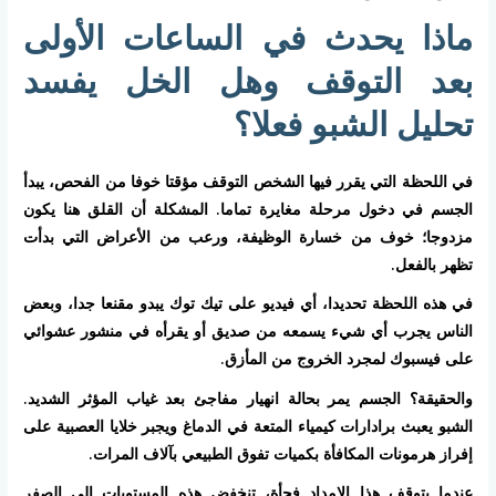
ماذا يحدث في الساعات الأولى
بعد التوقف وهل الخل يفسد
تحليل الشبو فعلا؟
في اللحظة التي يقرر فيها الشخص التوقف مؤقتا خوفا من الفحص، يبدأ
الجسم في دخول مرحلة مغايرة تماما. المشكلة أن القلق هنا يكون
مزدوجا؛ خوف من خسارة الوظيفة، ورعب من الأعراض التي بدأت
تظهر بالفعل.
في هذه اللحظة تحديدا، أي فيديو على تيك توك يبدو مقنعا جدا، وبعض
الناس يجرب أي شيء يسمعه من صديق أو يقرأه في منشور عشوائي
على فيسبوك لمجرد الخروج من المأزق.
والحقيقة؟ الجسم يمر بحالة انهيار مفاجئ بعد غياب المؤثر الشديد.
الشبو يعبث برادارات كيمياء المتعة في الدماغ ويجبر خلايا العصبية على
إفراز هرمونات المكافأة بكميات تفوق الطبيعي بآلاف المرات.
عندما يتوقف هذا الإمداد فجأة، تنخفض هذه المستويات إلى الصفر