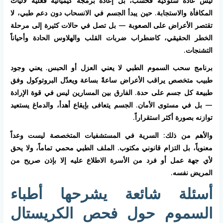
ليس عادةً سلوكية فحسب، بل إعادة برمجة كيميائية فعلية لآليات
المكافأة والاستجابة. حين يبدأ الجسم في الانسحاب دون دعم طبي، لا
تقتصر الأعراض على الصعوبة — بل تصل في حالات كثيرة إلى مرحلة
الخطر الحقيقي، كاضطراب ضربات القلب والهلاوس الحادة وأحياناً
التشنجات.
برنامج سحب السموم الطبي لا يعني العزل أو الحبس. يعني وجود
طبيب متخصص يراقب الأعراض ساعةً بساعة ويعدّل البروتوكول وفق
طبيعة كل جسم على حدة. الفارق بين المسارين ليس في قوة الإرادة
— بل في مستوى الأمان. الجسم يتعافى بإيقاع أهدأ، والدماغ يستعيد
توازنه بصورة أكثر استقراراً.
والأهم من ذلك: السرية في المستشفيات المتخصصة ليست وعداً
معنوياً، بل التزام قانوني مكتوب. الملف الطبي محمي تماماً، ولا يحق
لأي جهة عمل أو فرد من الأسرة الاطلاع عليه إلا بإذن صريح من
المريض نفسه.
أسئلة شائعة يشرحها أطباء
السموم حول فحص الكريستال