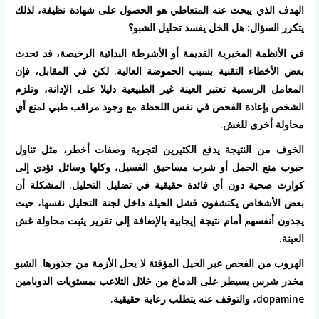
الهدف الذي يبحث عنه المتعاطي هو الحصول على شهادة نظيفة، لذلك
يتكرر السؤال: هل الخل يفسد تحليل الشبو؟
في الأنظمة المخبرية القديمة أو الأشرطة البدائية الرخيصة، قد تحدث
بعض الأخطاء التقنية بسبب الحموضة العالية. لكن في المقابل، فإن
المعامل الرسمية تعتبر العينة غير الطبيعية دليلا على الإدانة، وتلزم
الشخص بإعادة الفحص في نفس اللحظة مع وجود مراقب طبي لمنع أي
محاولة أخرى للغش.
الخوف من النتيجة يدفع الكثيرين لتجربة وصفات أخطر، مثل تناول
حبوب منع الحمل أو شرب مساحيق الغسيل، وكلها وسائل تؤدي إلى
كوارث صحية دون أي فائدة حقيقية في تضليل التحليل. المشكلة أن
بعض الأشخاص يكتشفون فشل الحيلة داخل لجنة التحليل نفسها، حيث
يجدون أنفسهم أمام نتيجة إيجابية بالإضافة إلى تقرير يثبت محاولة غش
العينة.
الهروب من الفحص عبر الحيل المؤقتة لا يحل الأزمة من جذورها. الشبو
مخدر شرس يسيطر على الدماغ من خلال التلاعب بمستويات الدوبامين
dopamine، والتوقف عنه يتطلب رعاية حقيقية.