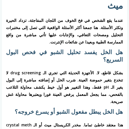
ميث
عندما يقع الشخص في فخ الخوف من اللجان المفاجئة، تزداد الحيرة
وتكثر الأسئلة. هنا جمعنا أكثر الأسئلة الواقعية التي تصل إلى مختبرات
التحليل ومصحات التعافي، والإجابات عليها تأتي مباشرة من واقع
الممارسة الطبية وبعيدا عن شائعات الإنترنت.
هل الخل يفسد تحليل الشبو في فحص البول
السريع؟
بشكل قاطع، لا. الأجهزة الحديثة التي تجري الـ drug screening لا
تنخدع بتغير حموضة العينة. شرب الخل أو إضافته مباشرة إلى البول
يغير الـ pH فقط، وهذا التغيير هو أول خيط يكشف محاولة التلاعب
بالفحص، مما يجعل المعمل يرفض العينة فورا ويعتبرها محاولة غش
صريحة.
هل الخل يبطل مفعول الشبو أو يسرع خروجه؟
هذا معتقد خاطئ تماما. مخدر الكريستال ميث أو الـ crystal meth