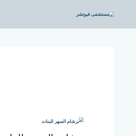
خطي
لى
لمحتوى
برشام
السهر