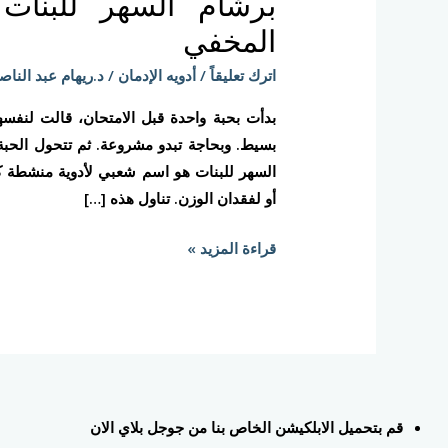
برشام السهر للبنا
للبنات
والتشخيص
المخفي
المزدوج
اترك تعليقاً
/
أدويه الإدمان
/
د.ريهام عبد الناص
—
الخطر
بدأت بحبة واحدة قبل الامتحان، قالت لنفسها
المخفي
بسيط. وبحاجة تبدو مشروعة. ثم تتحول الحبة
السهر للبنات هو اسم شعبي لأدوية منشطة كالأ
أو لفقدان الوزن. تناول هذه […]
قراءة المزيد »
قم بتحميل الابلكيشن الخاص بنا من جوجل بلاي الان