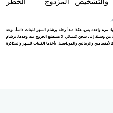
ت والتشخيص المزدوج — الخطر
ر
: مرة واحدة بس. هكذا تبدأ رحلة برشام السهر للبنات دائماً. بوعد
 من وسيلة إلى سجن كيميائي لا تستطيع الخروج منه وحدها. برشام
مفيتامين والريتالين والمودافينيل تأخذها الفتيات للسهر والمذاكرة