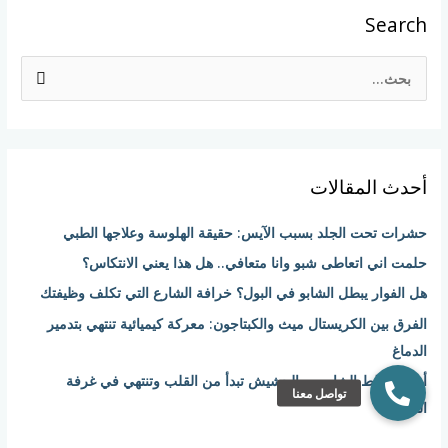
Search
ا
ل
ب
ح
أحدث المقالات
ث
ع
حشرات تحت الجلد بسبب الآيس: حقيقة الهلوسة وعلاجها الطبي
ن
حلمت اني اتعاطى شبو وانا متعافي.. هل هذا يعني الانتكاس؟
:
هل الفوار يبطل الشابو في البول؟ خرافة الشارع التي تكلف وظيفتك
الفرق بين الكريستال ميث والكبتاجون: معركة كيميائية تنتهي بتدمير
الدماغ
أضرار خلط الشابو مع الحشيش تبدأ من القلب وتنتهي في غرفة
الطوارئ