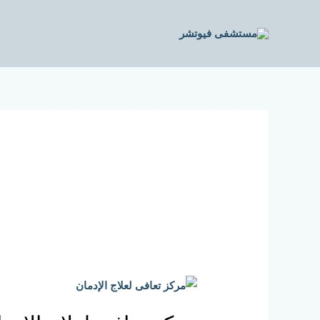
خطي
لى
لمحتوى
مركز
تعافي