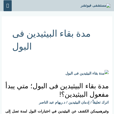
خطي
القائ
لى
الرئي
لمحتوى
مدة بقاء البيثيدين فى
البول
مدة
بقاء
مدة بقاء البيثيدين فى البول؛ متي يبدأ
البيثيدين
فى
مفعول البيثيدين؟!
البول؛
اترك تعليقاً
/
إدمان البيثيدين
/
د.ريهام عبد الناصر
متي
يبدأ
وغيرهميمكن الكشف عن البيثيدين في اختبارات البول لمدة تصل إلى