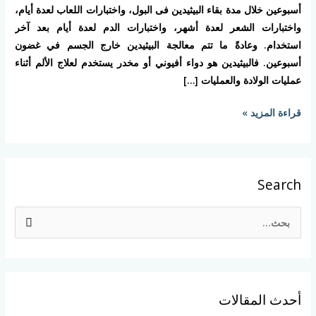
مفعول
أسبوعين خلال مدة بقاء البيثيدين فى البول، واختبارات اللعاب لعدة أيام،
البيثيدين؟!
واختبارات الشعر لعدة أشهر، واختبارات الدم لعدة أيام بعد آخر
استخدام. وعادةً ما تتم معالجة البيثيدين خارج الجسم في غضون
أسبوعين. فالبيثيدين هو دواء أفيوني أو مخدر يستخدم لعلاج الألم أثناء
عمليات الولادة والعمليات […]
قراءة المزيد »
Search
ا
ل
ب
ح
أحدث المقالات
ث