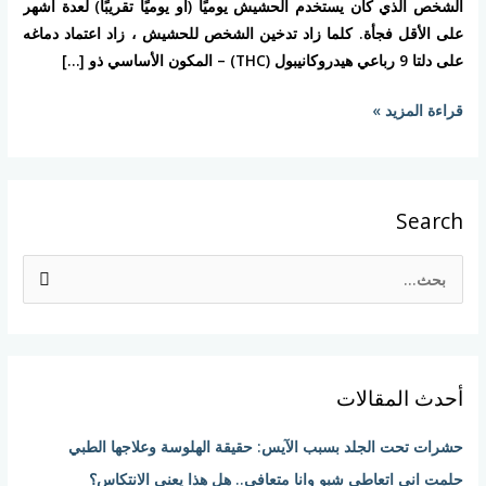
الشخص الذي كان يستخدم الحشيش يوميًا (أو يوميًا تقريبًا) لعدة أشهر
على الأقل فجأة. كلما زاد تدخين الشخص للحشيش ، زاد اعتماد دماغه
على دلتا 9 رباعي هيدروكانيبول (THC) – المكون الأساسي ذو […]
قراءة المزيد »
Search
ا
ل
ب
ح
أحدث المقالات
ث
ع
حشرات تحت الجلد بسبب الآيس: حقيقة الهلوسة وعلاجها الطبي
ن
حلمت اني اتعاطى شبو وانا متعافي.. هل هذا يعني الانتكاس؟