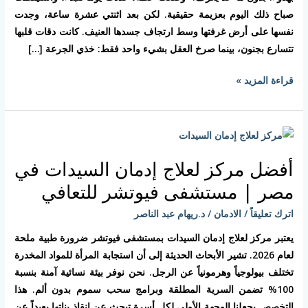
الطبي
صباح ذلك اليوم بعزيمة حقيقية. لكن بعد اثنتي عشرة ساعة، وجدت
حتمياً؟
نفسها على أرض غرفتها وسط ارتجاف جسدها العنيف. كانت دقات قلبها
تتسارع بجنون، بينما صرخ العقل بشيء واحد فقط: خذي الجرعة […]
قراءة المزيد »
أفضل
مركز
أفضل مركز لعلاج إدمان السيدات في
لعلاج
إدمان
مصر | مستشفى فيوتشر للتعافي
السيدات
اترك تعليقاً
/
الادمان
/
د.ريهام عبد الناصر
في
مصر
يعتبر مركز لعلاج إدمان السيدات بمستشفى فيوتشر ضرورة طبية ملحة
|
لعام 2026. تشير الأبحاث الحديثة إلى أن استجابة المرأة للمواد المخدرة
مستشفى
تختلف بيولوجياً وهرمونياً عن الرجل. نحن نوفر بيئة نسائية آمنة بنسبة
فيوتشر
100% تضمن السرية المطلقة وبرامج سحب سموم بدون ألم. هذا
للتعافي
التخصص يجعلنا الوجهة الأولى لكل أسرة تبحث عن إنقاذ بناتها بعيداً عن