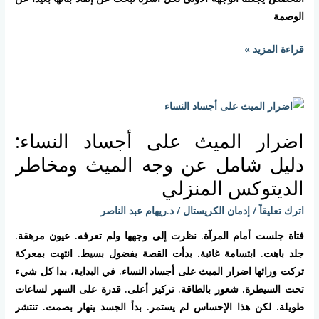
الوصمة
قراءة المزيد »
اضرار
الميث
اضرار الميث على أجساد النساء:
على
أجساد
دليل شامل عن وجه الميث ومخاطر
النساء:
الديتوكس المنزلي
دليل
اترك تعليقاً
/
إدمان الكريستال
/
د.ريهام عبد الناصر
شامل
عن
فتاة جلست أمام المرآة. نظرت إلى وجهها ولم تعرفه. عيون مرهقة.
وجه
جلد باهت. ابتسامة غائبة. بدأت القصة بفضول بسيط. انتهت بمعركة
الميث
تركت ورائها اضرار الميث على أجساد النساء. في البداية، بدا كل شيء
ومخاطر
تحت السيطرة. شعور بالطاقة. تركيز أعلى. قدرة على السهر لساعات
الديتوكس
طويلة. لكن هذا الإحساس لم يستمر. بدأ الجسد ينهار بصمت. تنتشر
المنزلي