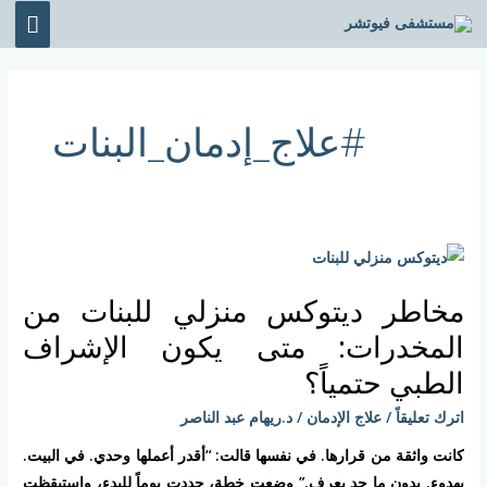
خطي
القائ
لى
الرئي
لمحتوى
#علاج_إدمان_البنات
مخاطر
ديتوكس
مخاطر ديتوكس منزلي للبنات من
منزلي
للبنات
المخدرات: متى يكون الإشراف
من
الطبي حتمياً؟
المخدرات:
اترك تعليقاً
/
علاج الإدمان
/
د.ريهام عبد الناصر
متى
يكون
كانت واثقة من قرارها. في نفسها قالت: “أقدر أعملها وحدي. في البيت.
الإشراف
بهدوء. بدون ما حد يعرف.” وضعت خطة، حددت يوماً للبدء، واستيقظت