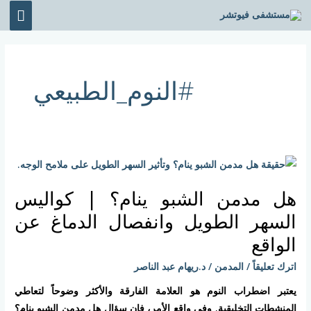
خطي
القائ
لى
الرئي
لمحتوى
#النوم_الطبيعي
هل
مدمن
هل مدمن الشبو ينام؟ | كواليس
الشبو
ينام؟
السهر الطويل وانفصال الدماغ عن
|
الواقع
كواليس
اترك تعليقاً
/
المدمن
/
د.ريهام عبد الناصر
السهر
الطويل
يعتبر اضطراب النوم هو العلامة الفارقة والأكثر وضوحاً لتعاطي
وانفصال
المنشطات التخليقية. وفي واقع الأمر، فإن سؤال هل مدمن الشبو ينام؟