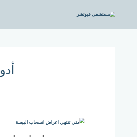
خطي
لى
لمحتوى
أدو
متي
تنتهي