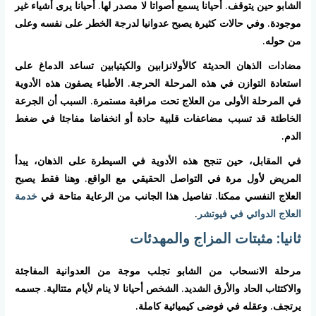
الشابو حين يتوقف. أحيانا يسمع أصواتا لا مصدر لها. أحيانا يرى أشياء غير
موجودة. وفي حالات كثيرة يصبح عدوانيا لدرجة الخطر على نفسه وعلى
من حوله.
مضادات الذهان الحديثة كالأولانزابين والكيتيابين تساعد الدماغ على
استعادة التوازن في هذه المرحلة الحرجة. الأطباء يصفون هذه الأدوية
في المرحلة الأولى من العلاج تحت مراقبة مستمرة. السبب أن الجرعة
الخاطئة قد تسبب مضاعفات قلبية حادة أو انخفاضا مفاجئا في ضغط
الدم.
في المقابل، حين تنجح هذه الأدوية في السيطرة على الذهان، يبدأ
المريض لأول مرة في التواصل الحقيقي مع الواقع. وهنا فقط يصبح
العلاج النفسي ممكنا. تفاصيل هذا الجانب من الرعاية متاحة في
خدمة
العلاج الدوائي في فيوتشر
.
ثانيا: مثبتات المزاج والمهدئات
مرحلة الانسحاب من الشابو تجلب موجة من العدوانية المفاجئة
والاكتئاب الحاد والأرق الشديد. الشخص أحيانا لا ينام لأيام متتالية. جسمه
يرتجف. وعقله في فوضى كيميائية كاملة.