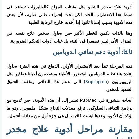
أدوية علاج مخدر الشابو مثل مثبتات المزاج كالفالبروات تساعد في
ضبط هذا الاضطراب الحاد. لكن تحت إشراف طبي صارم، لأن بعض
هذه الأدوية يسبب إدمانا ثانويا إذا أُخذت خارج الرقابة الطبية.
وهنا بالذات يكمن الخطر الأكبر حين يحاول شخص علاج نفسه في
المنزل. الأمر ليس تقصيرا في النية، بل غياب أدوات التحكم الضرورية.
ثالثا: أدوية دعم تعافي الدوبامين
هذه المرحلة تبدأ بعد الاستقرار الأولي. الدماغ في هذه الفترة يحاول
إعادة بناء نظام الدوبامين المتضرر. الأطباء يستخدمون أحيانا عقاقير مثل
البروبيونيون (
Bupropion
) التي تدعم هذا التعافي وتخفف الشوق
الشديد للمخدر.
أبحاث منشورة في PubMed تشير إلى أن هذه الأدوية، حين تُدمج مع
برنامج التعافي السلوكي، ترفع معدلات النجاح بشكل ملموس. وهو ما
يؤكد أن الأدوية وحدها ليست كافية، بل هي جزء أول من معادلة أشمل.
مقارنة مراحل أدوية علاج مخدر