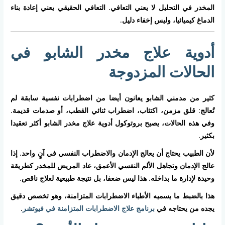
المخدر في التحليل لا يعني التعافي. التعافي الحقيقي يعني إعادة بناء
الدماغ كيميائيا، وليس إخفاء دليل.
أدوية علاج مخدر الشابو في
الحالات المزدوجة
كثير من مدمني الشابو يعانون أيضا من اضطرابات نفسية سابقة لم
تُعالج: قلق مزمن، اكتئاب، اضطراب ثنائي القطب، أو صدمات قديمة.
وفي هذه الحالات، يصبح بروتوكول أدوية علاج مخدر الشابو أكثر تعقيدا
بكثير.
لأن الطبيب يحتاج أن يعالج الإدمان والاضطراب النفسي في آنٍ واحد. إذا
عالج الإدمان وتجاهل الألم النفسي الأعمق، عاد المريض للمخدر كطريقة
وحيدة لإدارة ما بداخله. هذا ليس ضعفا، بل نتيجة طبيعية لعلاج ناقص.
هذا بالضبط ما يسميه الأطباء الاضطرابات المتزامنة، وهو تخصص دقيق
يجده من يحتاجه في
برنامج علاج الاضطرابات المتزامنة في فيوتشر
.