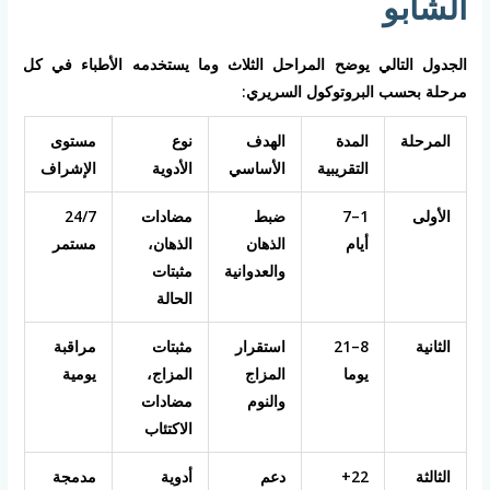
الشابو
الجدول التالي يوضح المراحل الثلاث وما يستخدمه الأطباء في كل
مرحلة بحسب البروتوكول السريري:
المرحلة
المدة
الهدف
نوع
مستوى
التقريبية
الأساسي
الأدوية
الإشراف
الأولى
1–7
ضبط
مضادات
24/7
أيام
الذهان
الذهان،
مستمر
والعدوانية
مثبتات
الحالة
الثانية
8–21
استقرار
مثبتات
مراقبة
يوما
المزاج
المزاج،
يومية
والنوم
مضادات
الاكتئاب
الثالثة
22+
دعم
أدوية
مدمجة