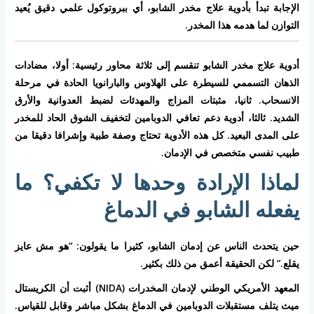
الإجابة تبدأ بأدوية علاج مخدر الشابو، أي ببروتوكول علمي دقيق يُعيد
التوازن لما هدمه هذا المخدر.
أدوية علاج مخدر الشابو
تنقسم إلى ثلاثة محاور رئيسية: أولا، مضادات
الذهان التسممي للسيطرة على الهلاوس والبارانويا الحادة في مرحلة
الانسحاب. ثانيا، مثبتات المزاج والمهدئات لضبط العدوانية والأرق
الشديد. ثالثا، أدوية دعم تعافي الدوبامين لتخفيف الشوق الحاد للمخدر
على المدى البعيد. كل هذه الأدوية تحتاج وصفة طبية وإشرافا دقيقا من
طبيب نفسي متخصص في الإدمان.
لماذا الإرادة وحدها لا تكفي؟ ما
يفعله الشابو في الدماغ
حين يتحدث الناس عن إدمان الشابو، كثيرا ما يقولون: “هو مش عايز
يقلع.” لكن الحقيقة أعمق من ذلك بكثير.
المعهد الأمريكي الوطني لإدمان المخدرات (NIDA) أثبت أن الكريستال
ميث يتلف مستقبلات الدوبامين في الدماغ بشكل مباشر وقابل للقياس.