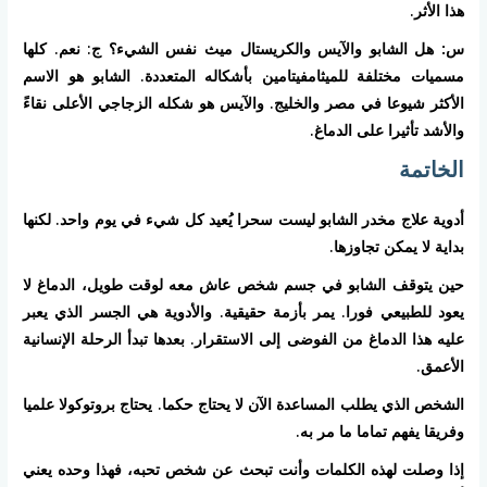
هذا الأثر.
س: هل الشابو والآيس والكريستال ميث نفس الشيء؟
ج: نعم. كلها
مسميات مختلفة للميثامفيتامين بأشكاله المتعددة. الشابو هو الاسم
الأكثر شيوعا في مصر والخليج. والآيس هو شكله الزجاجي الأعلى نقاءً
والأشد تأثيرا على الدماغ.
الخاتمة
أدوية علاج مخدر الشابو ليست سحرا يُعيد كل شيء في يوم واحد. لكنها
بداية لا يمكن تجاوزها.
حين يتوقف الشابو في جسم شخص عاش معه لوقت طويل، الدماغ لا
يعود للطبيعي فورا. يمر بأزمة حقيقية. والأدوية هي الجسر الذي يعبر
عليه هذا الدماغ من الفوضى إلى الاستقرار. بعدها تبدأ الرحلة الإنسانية
الأعمق.
الشخص الذي يطلب المساعدة الآن لا يحتاج حكما. يحتاج بروتوكولا علميا
وفريقا يفهم تماما ما مر به.
إذا وصلت لهذه الكلمات وأنت تبحث عن شخص تحبه، فهذا وحده يعني