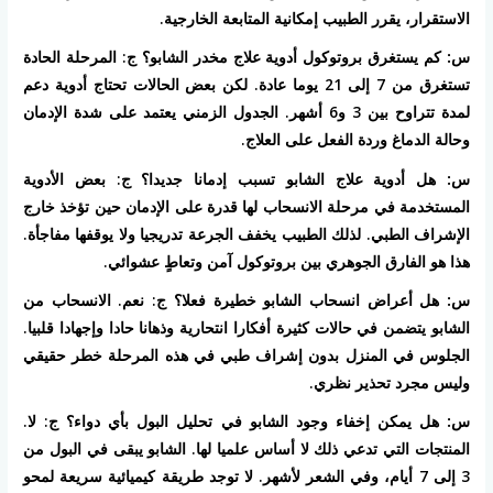
الاستقرار، يقرر الطبيب إمكانية المتابعة الخارجية.
س: كم يستغرق بروتوكول أدوية علاج مخدر الشابو؟
ج: المرحلة الحادة
تستغرق من 7 إلى 21 يوما عادة. لكن بعض الحالات تحتاج أدوية دعم
لمدة تتراوح بين 3 و6 أشهر. الجدول الزمني يعتمد على شدة الإدمان
وحالة الدماغ وردة الفعل على العلاج.
س: هل أدوية علاج الشابو تسبب إدمانا جديدا؟
ج: بعض الأدوية
المستخدمة في مرحلة الانسحاب لها قدرة على الإدمان حين تؤخذ خارج
الإشراف الطبي. لذلك الطبيب يخفف الجرعة تدريجيا ولا يوقفها مفاجأة.
هذا هو الفارق الجوهري بين بروتوكول آمن وتعاطٍ عشوائي.
س: هل أعراض انسحاب الشابو خطيرة فعلا؟
ج: نعم. الانسحاب من
الشابو يتضمن في حالات كثيرة أفكارا انتحارية وذهانا حادا وإجهادا قلبيا.
الجلوس في المنزل بدون إشراف طبي في هذه المرحلة خطر حقيقي
وليس مجرد تحذير نظري.
س: هل يمكن إخفاء وجود الشابو في تحليل البول بأي دواء؟
ج: لا.
المنتجات التي تدعي ذلك لا أساس علميا لها. الشابو يبقى في البول من
3 إلى 7 أيام، وفي الشعر لأشهر. لا توجد طريقة كيميائية سريعة لمحو