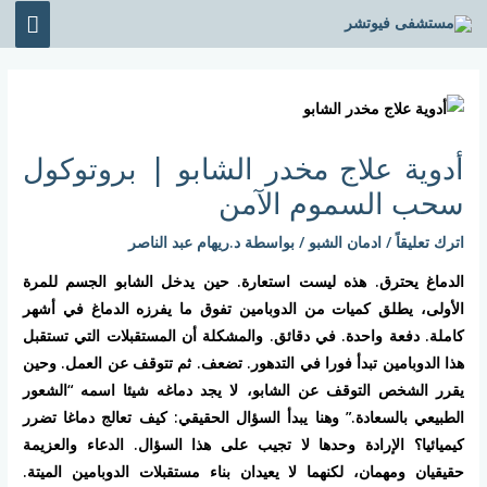
خطي
القائ
لى
الرئي
لمحتوى
Post
navigation
أدوية علاج مخدر الشابو | بروتوكول
سحب السموم الآمن
اترك تعليقاً
/
ادمان الشبو
/ بواسطة
د.ريهام عبد الناصر
الدماغ يحترق. هذه ليست استعارة. حين يدخل الشابو الجسم للمرة
الأولى، يطلق كميات من الدوبامين تفوق ما يفرزه الدماغ في أشهر
كاملة. دفعة واحدة. في دقائق. والمشكلة أن المستقبلات التي تستقبل
هذا الدوبامين تبدأ فورا في التدهور. تضعف. ثم تتوقف عن العمل. وحين
يقرر الشخص التوقف عن الشابو، لا يجد دماغه شيئا اسمه “الشعور
الطبيعي بالسعادة.” وهنا يبدأ السؤال الحقيقي: كيف تعالج دماغا تضرر
كيميائيا؟ الإرادة وحدها لا تجيب على هذا السؤال. الدعاء والعزيمة
حقيقيان ومهمان، لكنهما لا يعيدان بناء مستقبلات الدوبامين الميتة.