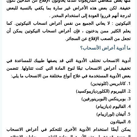
منها بعض متعاطي الماريجوانا عندما يحاولون الإقلاع عن التدخين تكون
خفيفة. لكن بعض هذه الأعراض غير سارة بما يكفي بالنسبة للبعض
لدرجة أنهم قرروا العودة إلى استخدام المخدر .
النيكوتين : لا يعاني الجميع من نفس أعراض انسحاب النيكوتين. كما
يعلم الكثير ممن يدخنون ، فإن أعراض انسحاب النيكوتين يمكن أن
تجعل من الصعب الإقلاع عن السجائر.
ما أدوية أعراض الأنسحاب؟
أدوية الانسحاب تختلف الأدوية التي قد يصفها طبيبك للمساعدة في
تخفيف أعراض الانسحاب تبعًا لنوع المادة التي كنت تتناولها. تتضمن
بعض الأدوية المستخدمة في علاج أنواع مختلفة من الانسحاب ما يلي:
1. كاتابريس (كلونيدين)
2. الليبريوم (الكلورديازيبوكسيد)
3. بوبرينكس (البوبرينورفين)
4. الفاليوم (ديازيبام)
5. أتيفان (لورازيبام)
6. الميثادون
يمكن أيضًا استخدام الأدوية الأخرى للتحكم في أعراض الانسحاب
المحددة. قد تشمل هذه الأدوية المضادة للقلق ، ومضادات الاختلاج ،