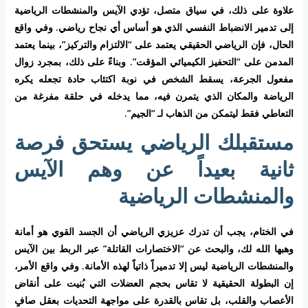
علاوة على ذلك، في سياق متصل، تؤدي
الآيس والمنشطات الرياضية
إلى تدمير الانضباط النفسي الذي هو أساس أي نجاح رياضي. وفي واقع
الحال، فإن الرياضي الحقيقي يعتمد على “الالتزام والتركيز”، بينما يعتمد
المدمن على “التحفيز الكيميائي المؤقت”. وبناءً على ذلك، بمجرد زوال
مفعول الجرعة، يسقط الشخص في نوبة اكتئاب حادة تجعله يكره
الرياضة والمكان الذي يتمرن فيه، مما يدخله في حلقة مفرغة من
التعاطي فقط ليتمكن من الذهاب لـ “الجيم”.
مستقبلك الرياضي يستحق فرصة
ثانية بعيداً عن وهم الآيس
والمنشطات الرياضية
في الختام، يجب أن تدرك عزيزي الرياضي أن الجسد القوي هو أمانة
وهبها الله لك، والبحث عن “الاختصارات القاتلة” عبر الربط بين
الآيس
والمنشطات الرياضية
ليس إلا تدميراً ذاتياً لهذه الأمانة. وفي واقع الأمر،
إن البطولة الحقيقية لا تقاس بحجم العضلات التي بُنيت على أنقاض
الأعصاب والقلب، بل تقاس بالقدرة على مواجهة التحديات بعقل صافٍ