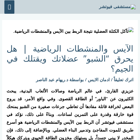
خطي
القائ
لى
الرئي
لمحتوى
Post
navigation
الآيس والمنشطات الرياضية | هل
يحرق “الشبو” عضلاتك ويقتلك في
الجيم؟
اترك تعليقاً
/
ادمان الايس
/ بواسطة
د.ريهام عبد الناصر
عزيزي القارئ، في عالم الرياضة وصالات الألعاب البدنية، يبحث
الكثيرون عن “الباور” أو الطاقة القصوى. وفي واقع الأمر، قد يروج
البعض لخرافة قاتلة مفادها أن تعاطي جرعات صغيرة من الشبو يمنحك
قوة خارقة وقدرة على التمرين لساعات. وبناءً على ذلك، نؤكد في
مستشفى فيوتشر
أن الربط بين
الآيس والمنشطات الرياضية
هو أسرع
طريق للموت المفاجئ وتدمير البناء العضلي. وبالإضافة إلى ذلك، فإن
المخدر لا يبني جسداً، بل يستهلك مخزون الطاقة الحيوي ويتركك هيكلاً