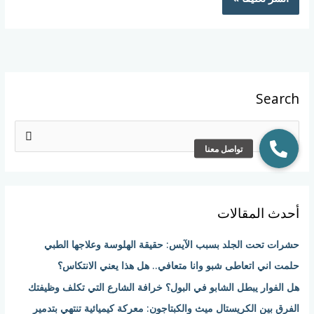
Search
ا
ل
ب
ح
أحدث المقالات
ث
ع
حشرات تحت الجلد بسبب الآيس: حقيقة الهلوسة وعلاجها الطبي
ن
حلمت اني اتعاطى شبو وانا متعافي.. هل هذا يعني الانتكاس؟
:
هل الفوار يبطل الشابو في البول؟ خرافة الشارع التي تكلف وظيفتك
الفرق بين الكريستال ميث والكبتاجون: معركة كيميائية تنتهي بتدمير