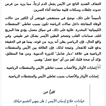
الجفاف الشديد الناتج عن الآيس يجعل الدم لزجاً، مما يزيد من فرص
حدوث جلطات وسكتات قلبية مفاجئة أثناء التمرين.
تأسيساً على ذلك، نوضح في مستشفى فيوتشر أن الكثير من حالات
الوفاة المفاجئة داخل صالات الرياضة تكون بسبب تعاطي “المنشطات
الكيميائية” المخدرة. علاوة على ذلك، في سياق متصل، يؤدي هذا المزيج
لتلف صمامات القلب وتضخم البطين الأيسر بشكل غير طبيعي. وفي
واقع الحال، فإن الرياضي يظن أنه يزيد من قوته، بينما هو في الحقيقة
يدفع قلبه للانفجار. ونتيجة لذلك، فإن العلاقة بين
الآيس والمنشطات
الرياضية
هي علاقة “دمار شامل” للدورة الدموية. ومن هذا المنطلق،
نؤكد أن صحة قلبك أهم من أي “ضخ عضل” وهمي.
إصابات الأوتار والأعصاب بسبب تعاطي الآيس والمنشطات الرياضية.
اقرأ عن
عيادات علاج إدمان الآيس | هل ينهي الشبو حياتك