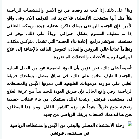
وبناءً على ذلك، إذا كنت قد وقعت في فخ
الآيس والمنشطات الرياضية
ظناً منك أنها ستمنحك الأفضلية، فلا تتردد في التوقف الآن. وفي واقع
الأمر، فإن الجسم الرياضي يمتلك ذاكرة عضلية جيدة، ويمكنه التعافي
إذا تم تنظيف السموم بشكل احترافي. وبناءً على ذلك، نوفر في
مستشفى فيوتشر
برامج “إعادة بناء الجسد” التي تشمل ديتوكس مكثف،
ونظاماً غذائياً عالي البروتين والمعادن لتعويض الفاقد، بالإضافة إلى علاج
فيزيائي لترميم الأعصاب والعضلات المتضررة.
تأسيساً على ذلك، نحن نؤمن بأن القوة الحقيقية تنبع من العقل السليم
والجسد النظيف. علاوة على ذلك، في سياق متصل، يساعدك فريقنا
الطبي على موازنة هرموناتك الطبيعية التي دمرتها
الآيس والمنشطات
الرياضية
. وفي واقع الحال، فإن طريق العودة للجيم يبدأ من غرفة العلاج
في مستشفى فيوتشر. ونتيجة لذلك، ستتمكن من بناء عضلات حقيقية
وصحية تدوم طويلاً، بعيداً عن وهم “الشبو” القاتل. ومن هذا المنطلق،
نحن هنا لندعمك لاستعادة بريقك الرياضي من جديد.