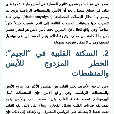
وقعوا في فخ الشبو يفقدون كتلتهم العضلية في أسابيع قليلة. علاوة على
ذلك، في سياق متصل، نجد أن
الآيس والمنشطات الرياضية
تؤدي لما
يسمى بـ “انحلال العضلات المخططة” (Rhabdomyolysis)، وهي حالة
تتسرب فيها بروتينات العضلات التالفة إلى الدم وتسبب فشلاً كلوياً
مفاجئاً. وفي واقع الحال، فإن التمرين تحت تأثير الآيس هو انتحار عضلي
بكل ما للكلمة من معنى. ونتيجة لذلك، ينهار الجسد الرياضي ويتحول
لضعف وهزال لا يمكن تعويضه بسهولة.
2. السكتة القلبية في “الجيم”:
الخطر المزدوج للآيس
والمنشطات
ومن الناحية الأخرى، يعتبر القلب هو المتضرر الأكبر من مزيج
الآيس
والمنشطات الرياضية
. وفي واقع الأمر، فإن المنشطات (مثل
الهرمونات) تضخم عضلة القلب وتزيد ضغط الدم، والآيس يقوم
بمضاعفة ضربات القلب بشكل انفجاري. وبناءً على ذلك، يقع القلب
تحت ضغط لا يتحمله حتى الرياضي المحترف. وبالإضافة إلى ذلك، فإن