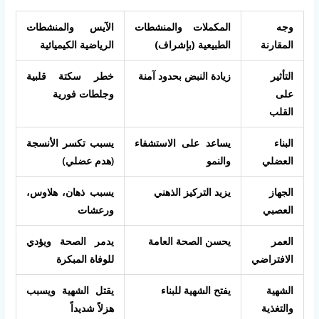
وجه
المكملات والمنشطات
الآيس والمنشطات
المقارنة
الطبيعية (بإشراف)
الرياضية الكيميائية
التأثير
زيادة النبض بحدود آمنة
خطر سكتة قلبية
على
وجلطات فورية
القلب
البناء
يساعد على الاستشفاء
يسبب تكسر الأنسجة
العضلي
والنمو
(هدم عضلي)
الجهاز
يزيد التركيز الذهني
يسبب ذهان، هلاوس،
العصبي
ورعشات
العمر
يحسن الصحة العامة
يدمر الصحة ويؤدي
الافتراضي
للوفاة المبكرة
الشهية
يفتح الشهية للبناء
يقتل الشهية ويسبب
والتغذية
هزلاً شديداً