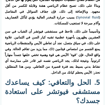
وبناءً على ذلك، تصبح عظام الرياضي هشة وقابلة للكسر من أقل
مجهود. وبالإضافة إلى ذلك، فإن جفاف السوائل في المفاصل
(
Synovial fluid
) بسبب حرارة المخدر العالية يؤدي لتآكل الغضاريف
وآلام مبرحة لا تستجيب للمسكنات.
وتأسيساً على ذلك، نلاحظ في مستشفى فيوتشر أن الشباب في سن
العشرين يظهرون بأجهزة عظمية تشبه كبار السن في الثمانين. علاوة
على ذلك، في سياق متصل، نجد أن تعاطي
الآيس والمنشطات الرياضية
يمنع الجسم من امتصاص فيتامين (D)، مما يزيد من تفاقم الحالة. وفي
واقع الحال، فإن “قوة” الآيس هي قوة وهمية تخفي خلفها جسداً منهاراً
كرتونياً. ونتيجة لذلك، يجد الرياضي نفسه غير قادر على ممارسة أي
نشاط بدني بسيط بعد فترة قصيرة من التعاطي. ومن هذا المنطلق،
نحذر: الآيس يحطم كيانك من الداخل.
5. الحل والتعافي: كيف يساعدك
مستشفى فيوتشر على استعادة
جسدك؟