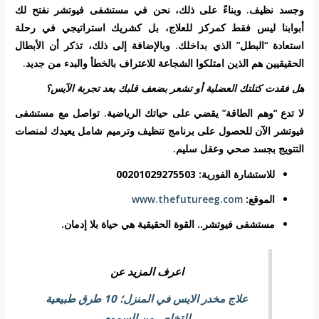
وجسد نظيف. وبناءً على ذلك، نحن في
مستشفى فيوتشر
نفتح لك
أبوابنا ليس فقط كمركز للعلاج، بل كشريك استراتيجي في رحلة
استعادة “البطل” الذي بداخلك. وبالإضافة إلى ذلك، تذكر أن الأبطال
الحقيقيين هم الذين امتلكوا الشجاعة للاعتراف بالخطأ والبدء من جديد.
هل فقدت كتلتك العضلية أو تشعر بضعف قلبك بعد تجربة الآيس؟
لا تدع “وهم الطاقة” يقضي على حياتك الرياضية. تواصل مع مستشفى
فيوتشر الآن للحصول على برنامج تنظيف وترميم شامل يعيدك لمنصات
التتويج بجسد صحي وعقل سليم.
للاستشارة الفورية:
00201029275503
الموقع:
www.thefutureeg.com
مستشفى فيوتشر.. القوة الحقيقية هي حياة بلا إدمان.
اعرف المزيد عن
علاج مخدر الايس في المنزل؛ 10 طرق طبيعية
للتخلص من السموم