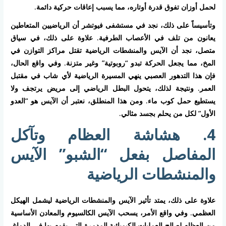
لحمل أوزان تفوق قدرة أوتاره، مما يسبب إعاقات حركية دائمة.
وتأسيساً على ذلك، نجد في مستشفى فيوتشر أن الرياضيين المتعاطين
يعانون من تلف في الأعصاب الطرفية. علاوة على ذلك، في سياق
متصل، نجد أن
الآيس والمنشطات الرياضية
تقتل مراكز التوازن في
المخ، مما يجعل الحركة تبدو “روبوتية” وغير متزنة. وفي واقع الحال،
فإن هذا التدهور العصبي ينهي المسيرة الرياضية لأي شاب في مقتبل
العمر. ونتيجة لذلك، يتحول البطل الرياضي إلى مريض يرتجف ولا
يستطيع حمل كوب ماء. ومن هذا المنطلق، نعتبر أن الآيس هو “العدو
الأول” لكل من يحلم بجسد مثالي.
4. هشاشة العظام وتآكل
المفاصل بفعل “الشبو” الآيس
والمنشطات الرياضية
علاوة على ذلك، يمتد تأثير
الآيس والمنشطات الرياضية
ليشمل الهيكل
العظمي. وفي واقع الأمر، يسحب الآيس الكالسيوم والمعادن الأساسية
من العظام لصالح العمليات الكيميائية المدمرة التي يقوم بها في الدماغ.