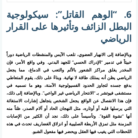
6. “الوهم القاتل”: سيكولوجية
البطل الزائف وتأثيرها على القرار
الرياضي
وبالإضافة إلى الانهيار العضوي، تلعب
الآيس والمنشطات الرياضية
دوراً
خبيثاً في تدمير “الإدراك الحسي” للجهد البدني. وفي واقع الأمر، فإن
المخدر يغلق مراكز الشعور بالألم والتعب في الدماغ، مما يجعل
الرياضي يظن أنه يمتلك طاقة لا نهائية. وبناءً على ذلك، يقوم المتعاطي
بدفع جسده لتجاوز الحدود الفسيولوجية الآمنة، وهو ما نسميه في
مستشفى فيوتشر
بـ “الانتحار الرياضي غير الواعي”. وبالإضافة إلى ذلك،
فإن هذا الانفصال عن الواقع يجعل الشخص يتجاهل إشارات الاستغاثة
التي يرسلها قلبه أو أوتاره، مثل النهجان الحاد أو آلام الصدر، ظناً منه
أنها “نشوة القوة”. وتأسيساً على ذلك، نجد أن الكثير من الإصابات
المزمنة مثل تمزق الأربطة الصليبية أو انزلاق الغضاريف تحدث في هذه
اللحظات التي يغيب فيها العقل ويحضر فيها مفعول الشبو.