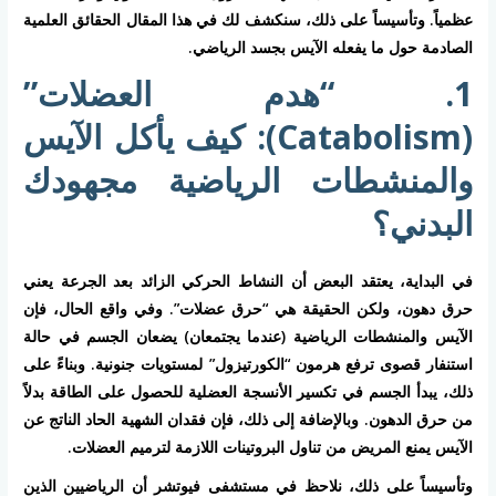
عظمياً. وتأسيساً على ذلك، سنكشف لك في هذا المقال الحقائق العلمية
الصادمة حول ما يفعله الآيس بجسد الرياضي.
1. “هدم العضلات”
(Catabolism): كيف يأكل الآيس
والمنشطات الرياضية مجهودك
البدني؟
في البداية، يعتقد البعض أن النشاط الحركي الزائد بعد الجرعة يعني
حرق دهون، ولكن الحقيقة هي “حرق عضلات”. وفي واقع الحال، فإن
الآيس والمنشطات الرياضية
(عندما يجتمعان) يضعان الجسم في حالة
استنفار قصوى ترفع هرمون “الكورتيزول” لمستويات جنونية. وبناءً على
ذلك، يبدأ الجسم في تكسير الأنسجة العضلية للحصول على الطاقة بدلاً
من حرق الدهون. وبالإضافة إلى ذلك، فإن فقدان الشهية الحاد الناتج عن
الآيس يمنع المريض من تناول البروتينات اللازمة لترميم العضلات.
وتأسيساً على ذلك، نلاحظ في مستشفى فيوتشر أن الرياضيين الذين