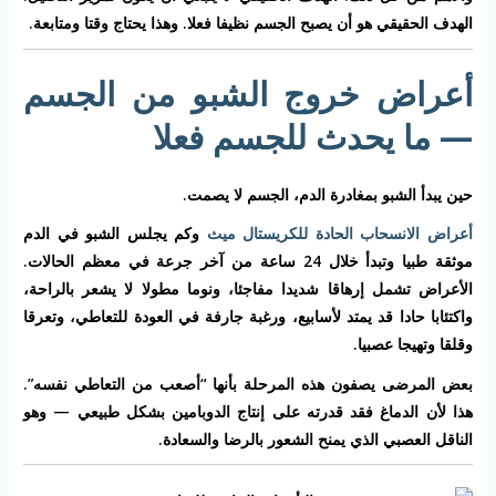
الهدف الحقيقي هو أن يصبح الجسم نظيفا فعلا. وهذا يحتاج وقتا ومتابعة.
أعراض خروج الشبو من الجسم
— ما يحدث للجسم فعلا
حين يبدأ الشبو بمغادرة الدم، الجسم لا يصمت.
أعراض الانسحاب الحادة للكريستال ميث
وكم يجلس الشبو في الدم
موثقة طبيا وتبدأ خلال 24 ساعة من آخر جرعة في معظم الحالات.
الأعراض تشمل إرهاقا شديدا مفاجئا، ونوما مطولا لا يشعر بالراحة،
واكتئابا حادا قد يمتد لأسابيع، ورغبة جارفة في العودة للتعاطي، وتعرقا
وقلقا وتهيجا عصبيا.
بعض المرضى يصفون هذه المرحلة بأنها “أصعب من التعاطي نفسه”.
هذا لأن الدماغ فقد قدرته على إنتاج الدوبامين بشكل طبيعي — وهو
الناقل العصبي الذي يمنح الشعور بالرضا والسعادة.