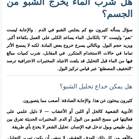
هل شرب الماء يخرج الشبو من
الجسم؟
سؤال يسأله كثيرون مع كم يجلس الشبو في الدم . والإجابة ليست
“نعم” وليست “لا” بالكامل. الماء يساعد الكلى على العمل بكفاءة أكبر.
ويزيد حجم البول. وبالتالي يسرع خروج بعض المادة. لكنه لا يمسح الأثر
تماما في حالات الاستخدام المتكرر. في المقابل، شرب كميات مبالغ
فيها من الماء قبل التحليل قد يلفت الانتباه. المختبرات الاحترافية ترصد
“التخفيف المصطنع” عبر قياس تركيز البول.
هل يمكن خداع تحليل الشبو؟
كثيرون يبحثون عن هذا. والإجابة الصادقة: أصعب مما يتصورون.
الأدوية الشعبية كالخل أو اللبن أو الأعشاب — لا دليل علمي على
فعاليتها في مسح الشبو من البول أو الدم. المختبرات الحديثة تفرق بين
بول طبيعي وبول تدخل فيه الإنسان. تحليل الشعر لا يخدع بأي طريقة.
والأهم من كل ذلك: الهدف الحقيقي لا ينبغي أن يكون تمرير التحليل.