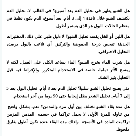
هل الشبو يظهر في تحليل الدم بعد أسبوع؟
في الغالب لا. تحليل الدم
يكتشف الشبو خلال نافذة 1 إلى 3 أيام. بعد أسبوع، الدم يكون نظيفا في
معظم الحالات. البول هو الذي يستمر أطول.
هل اللبن أو الخل يفسد تحليل الشبو؟
لا دليل طبي على ذلك. المختبرات
الحديثة تفحص درجة الحموضة والتركيز. أي تلاعب بالبول يرصده
التحليل الاحترافي.
هل شرب الماء يخرج الشبو؟
الماء يساعد الكلى على العمل. لكنه لا
يمسح الأثر تماما، خاصة في الاستخدام المتكرر. والإفراط فيه قبل
التحليل يثير الشك.
متى يصبح تحليل الشبو سلبيا؟
تحليل الدم بعد 3 أيام. تحليل البول بعد 5
إلى 7 أيام. تحليل الشعر يظل إيجابيا حتى 90 يوما من آخر استخدام.
هل مدة بقاء الشبو تختلف بين أول مرة والمدمن؟
نعم، بشكل واضح.
من تناوله للمرة الأولى لا يحمل تراكما في جسمه. المدمن المزمن
تراكمت المادة في الأنسجة. ولذلك مدة البقاء عنده تكون أطول بفارق
ملحوظ.