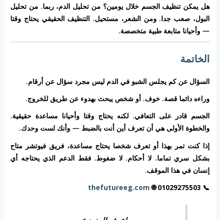
هل يمكن تنظيف الجسم خلال يومين؟
من تحليل الدم، ربما. من تحليل
البول، صعب جدا. ومن الشعر، مستحيل. التنظيف الحقيقي يحتاج وقتا
— وأحيانا متابعة طبية متخصصة.
الخاتمة
السؤال عن كم يجلس الشبو في الدم ليس مجرد سؤال عن أرقام.
وراءه دائما قصة. خوف. أو شخص يبحث بهدوء عن طريق للخروج.
الجسم قادر على التعافي. لكنه يحتاج وقتا وأحيانا مساعدة حقيقية.
والخطوة الأولى هي أن تعرف أين أنت بالضبط — وأنك لست وحدك.
إذا كنت تمر بهذا أو تعرف شخصا يحتاج مساعدة، فريق فيوتشر متاح
بشكل سري تماما. لا أحكام. لا ضغوط. فقط الدعم الذي يحتاجه أي
إنسان في هذا الموقف.
thefutureeg.com
🌐
📞 01029275503
اعرف المزيد عن