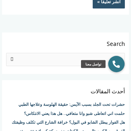
Search
ا
ل
ب
ح
أحدث المقالات
ث
ع
حشرات تحت الجلد بسبب الآيس: حقيقة الهلوسة وعلاجها الطبي
ن
حلمت اني اتعاطى شبو وانا متعافي.. هل هذا يعني الانتكاس؟
:
هل الفوار يبطل الشابو في البول؟ خرافة الشارع التي تكلف وظيفتك
الفرق بين الكريستال ميث والكبتاجون: معركة كيميائية تنتهي بتدمير