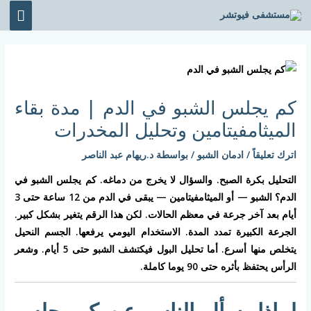
خطي
القائ
لى
الرئي
لمحتوى
Post
navigation
كم يجلس الشبو في الدم | مدة بقاء
الميثامفيتامين وتحليل المخدرات
اترك تعليقاً
/
ادمان الشبو
/ بواسطة
د.ريهام عبد الناصر
التحليل بكرة الصبح. والسؤال لا يخرج من دماغه.
كم يجلس الشبو في
الدم؟
الشبو — أو الميثامفيتامين — يبقى في الدم من 12 ساعة حتى 3
أيام بعد آخر جرعة في معظم الحالات. لكن هذا الرقم يتغير بشكل كبير.
الجرعة الكبيرة تمدد المدة. الاستخدام اليومي يرفعها. الجسم النحيل
يتخلص منها أسرع. أما تحليل البول فيكتشف الشبو حتى 5 أيام. وشعر
الرأس يحتفظ بأثره حتى 90 يوما كاملة.
لماذا يسأل الناس عن كم يجلس