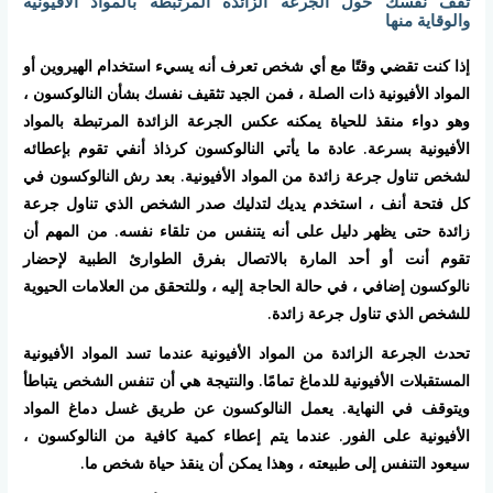
ثقف نفسك حول الجرعة الزائدة المرتبطة بالمواد الأفيونية
والوقاية منها
إذا كنت تقضي وقتًا مع أي شخص تعرف أنه يسيء استخدام الهيروين أو
المواد الأفيونية ذات الصلة ، فمن الجيد تثقيف نفسك بشأن النالوكسون ،
وهو دواء منقذ للحياة يمكنه عكس الجرعة الزائدة المرتبطة بالمواد
الأفيونية بسرعة. عادة ما يأتي النالوكسون كرذاذ أنفي تقوم بإعطائه
لشخص تناول جرعة زائدة من المواد الأفيونية. بعد رش النالوكسون في
كل فتحة أنف ، استخدم يديك لتدليك صدر الشخص الذي تناول جرعة
زائدة حتى يظهر دليل على أنه يتنفس من تلقاء نفسه. من المهم أن
تقوم أنت أو أحد المارة بالاتصال بفرق الطوارئ الطبية لإحضار
نالوكسون إضافي ، في حالة الحاجة إليه ، وللتحقق من العلامات الحيوية
للشخص الذي تناول جرعة زائدة.
تحدث الجرعة الزائدة من المواد الأفيونية عندما تسد المواد الأفيونية
المستقبلات الأفيونية للدماغ تمامًا. والنتيجة هي أن تنفس الشخص يتباطأ
ويتوقف في النهاية. يعمل النالوكسون عن طريق غسل دماغ المواد
الأفيونية على الفور. عندما يتم إعطاء كمية كافية من النالوكسون ،
سيعود التنفس إلى طبيعته ، وهذا يمكن أن ينقذ حياة شخص ما.