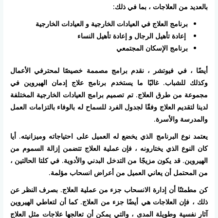
بالعديد من العلاجات ، بما في ذلك:
برنامج العلاج في العيادات الخارجية و العيادات الخارجية
إعادة تأهيل الرجال و إعادة تأهيل النساء
برنامج الإسكان المجتمعي
أيضًا ، في فيوتشر ، نقدم برامج مصممة خصيصًا لمحترفي الأعمال
وكذلك للشباب. غالبًا ما يستخدم برنامج علاج إدمان الهيروين في
مجموعة من طرق العلاج. تم تصميم برامج العيادات الخارجية المختلفة
لدينا لتقديم العلاج وفقًا لجدول الفرد للسماح له بالوفاء بالتزامات العمل
والمدرسة والأسرة.
يعتمد نوع البرنامج الذي يخضع له العميل على احتياجاته وميزانيته. أيا
كان النوع الذي يختارونه ، فإن عملية العلاج تتضمن إزالة السموم من
الهيروين. قد يكون مزيجًا من التدخل البدني والأدوية. في كلتا الحالتين ،
من المحتمل أن يعاني العميل من أعراض انسحاب مؤلمة.
كن مطمئنًا أن إدارة الانسحاب جزء من عملية العلاج. بصرف النظر عن
ذلك ، فإن العلاجات هي أيضًا جزء من العلاج. كما أن لتعاطي الهيروين
آثار نفسية وطويلة المدى ، والتي يمكن أن تعالجها علاجات مثل العلاج