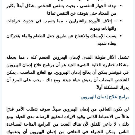
تهدئة الجهاز التنفسي ، بحيث يتنفس الشخص بشكل أبطأ بكثير
من المعتاد حتى يتوقف عن التنفس تمامًا
– إتلاف الأوردة والشرايين ، مما يتسبب في حدوث خراجات
والتهابات وموت
يسبب الإمساك والانتفاخ عن طريق جعل الطعام والماء يتحركان
ببطء شديد
تشمل الآثار طويلة المدى لإدمان الهيروين الجسم كله ، مما يجعله
مشكلة خطيرة للغاية. الشيء الجيد هو أن برنامج علاج إدمان الهيروين
في فيوتشر يمكن أن يعالج إدمان الهيروين. مع العلاج المناسب ، يمكن
للشخص المصاب أن يعيش حياة جيدة. ومع ذلك ، يجب على المرء أن
يدرك المشكلة أولاً.
برامج علاج إدمان الهيروين
لن يكون التعافي من إدمان الهيروين سهلاً. سوف يتطلب الأمر قدرًا
هائلاً من الانضباط الذاتي وقوة الإرادة لتحقيق الرصانة مدى الحياة. ومع
ذلك ، لا داعي للقلق لأن هناك العديد من البرامج المتاحة لمساعدة
الناس. يمكن للخبراء في التعافي من إدمان الهيروين أن يدعموك