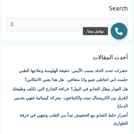
Search
ا
ل
ب
ح
أحدث المقالات
ث
ع
حشرات تحت الجلد بسبب الآيس: حقيقة الهلوسة وعلاجها الطبي
ن
حلمت اني اتعاطى شبو وانا متعافي.. هل هذا يعني الانتكاس؟
:
هل الفوار يبطل الشابو في البول؟ خرافة الشارع التي تكلف وظيفتك
الفرق بين الكريستال ميث والكبتاجون: معركة كيميائية تنتهي بتدمير
الدماغ
أضرار خلط الشابو مع الحشيش تبدأ من القلب وتنتهي في غرفة
الطوارئ