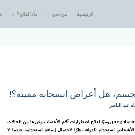
الرئيسية
من نحن
ماذا نُعالج؟
خد
لجسم، هل أعراض انسحابه مميته؟!
ام عبد الناصر
أكثر من 16 مليون شخص يتناولون ليريكا أو pregabalin يوميًا لعلاج اضطرابات آلام الأعصاب وغيرها من الحالات
الأشخاص استخدام الدواء، نظرًا لاحتمال إساءة استخدامه عندما لا