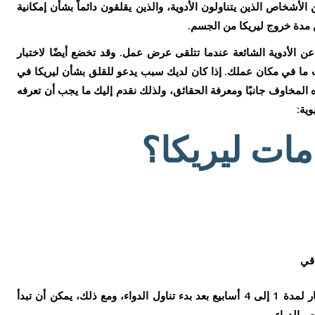
ن الأشخاص الذين يتناولون الأدوية، والذين يقلقون دائماً بشأن إمكانية
 مدة خروج ليريكا من الجسم.
عن الأدوية الشائعة عندما تتلقى عرض عمل. وقد تخضع أيضًا لاختبار
ث ما في مكان عملك. إذا كان لديك سبب يدعو للقلق بشأن ليريكا في
 المخاوف جانبًا ومعرفة الحقائق، ولذلك نقدم إليك ما يجب أن تعرفه
ية:
ات ليريكا؟
اقي
وعلى الرغم من انك لن تبدأ في الشعور بالآثار لمدة 1 إلى 4 أسابيع بعد بدء تناول الدواء، ومع ذلك، يمكن أن تبدأ
ص الدواء.