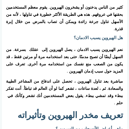
كثير من الناس يدخنون أو يشخرون الهيروين. يقوم معظم المستخدمين
بحقنها في عروقهم. هذه هي الطريقة الأكثر خطورة في تناولها ، لأنه من
الأسهل تناول جرعة زائدة ويمكن أن تصاب بالمرض من خلال إبرة
قذرة.
هل الهيروين يسبب الادمان؟
نعم الهيروين يسبب الادمان ، يصل الهيروين إلى عقلك بسرعة. من
السهل أيضًا أن تصبح مدمنًا. حتى بعد استخدامه مرة أو مرتين فقط ، قد
يكون من الصعب منع نفسك من استخدامه مرة أخرى. تعرف على
المزيد حول سبب إدمان الهيروين .
مباشرة بعد تناول الهيروين ، تحصل على اندفاع من المشاعر الطيبة
والسعادة. ثم ، لعدة ساعات ، تشعر كما لو أن العالم قد تباطأ. أنت تفكر
ببطء وقد تمشي ببطء. يقول بعض المستخدمين أنك تشعر وكأنك في
حلم .
تعريف مخدر الهيروين وتأثيراته
ماهي أعراض الأنسحاب من الهيروين ؟