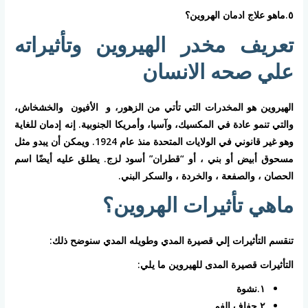
٥.ماهو علاج ادمان الهروين؟
تعريف مخدر الهيروين وتأثيراته
علي صحه الانسان
الهيروين هو المخدرات التي تأتي من الزهور، و الأفيون والخشخاش،
والتي تنمو عادة في المكسيك، وآسيا، وأمريكا الجنوبية. إنه إدمان للغاية
وهو غير قانوني في الولايات المتحدة منذ عام 1924. ويمكن أن يبدو مثل
مسحوق أبيض أو بني ، أو “قطران” أسود لزج. يطلق عليه أيضًا اسم
الحصان ، والصفعة ، والخردة ، والسكر البني.
ماهي تأثيرات الهروين؟
تنقسم التأثيرات إلي قصيرة المدي وطويله المدي سنوضح ذلك:
التأثيرات قصيرة المدى للهيروين ما يلي:
١.نشوة
٢.جفاف الفم