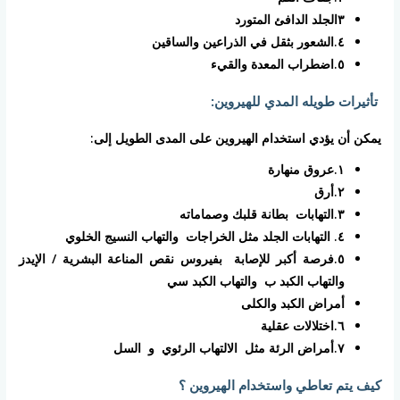
٣الجلد الدافئ المتورد
٤.الشعور بثقل في الذراعين والساقين
٥.اضطراب المعدة والقيء
تأثيرات طويله المدي للهيروين:
يمكن أن يؤدي استخدام الهيروين على المدى الطويل إلى:
١.عروق منهارة
٢.أرق
٣.التهابات بطانة قلبك وصماماته
٤. التهابات الجلد مثل الخراجات والتهاب النسيج الخلوي
٥.فرصة أكبر للإصابة بفيروس نقص المناعة البشرية / الإيدز
والتهاب الكبد ب والتهاب الكبد سي
أمراض الكبد والكلى
٦.اختلالات عقلية
٧.أمراض الرئة مثل الالتهاب الرئوي و السل
كيف يتم تعاطي واستخدام الهيروين ؟