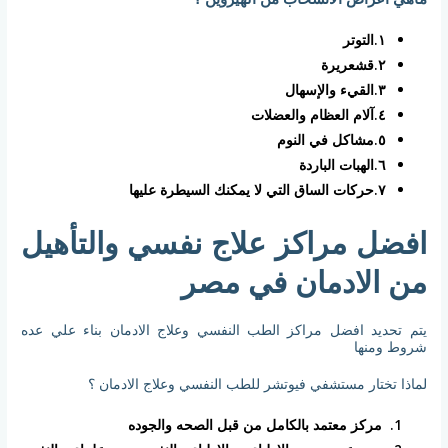
١
.التوتر
٢.قشعريرة
٣.القيء والإسهال
٤.آلام العظام والعضلات
٥.مشاكل في النوم
٦.الهبات الباردة
٧.حركات الساق التي لا يمكنك السيطرة عليها
افضل مراكز علاج نفسي والتأهيل
من الادمان في مصر
يتم تحديد افضل مراكز الطب النفسي وعلاج الادمان بناء علي عده
شروط ومنها
لماذا تختار مستشفي فيوتشر للطب النفسي وعلاج الادمان ؟
مركز معتمد بالكامل من قبل الصحه والجوده