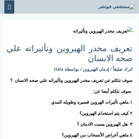
خطي
القائ
لى
الرئي
لمحتوى
Post
navigation
تعريف مخدر الهيروين وتأثيراته علي
صحه الانسان
اترك تعليقاً
/
إدمان الهيروين
/ بواسطة
Hala
سوف نتكلم عن:
تعريف مخدر الهيروين وتأثيراته علي صحه الانسان ؟
سوف نتكلم أيضا عن:
١.
ماهي تأثيرات الهروين قصيره وطويله المدي
٢.كيف يتم استخدام الهيروين؟
٣
.هل الهيروين يسبب الادمان ؟
٤.ماهي أعراض الأنسحاب من الهيروين؟