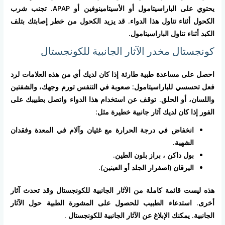
يحتوي على الباراسيتامول أو الأسيتامينوفين أو APAP. تجنب شرب
الكحول أثناء تناول هذا الدواء. قد يزيد الكحول من خطر إصابتك بتلف
الكبد أثناء تناول الباراسيتامول.
كونجستال مخدر الآثار الجانبية للكونجستال
احصل على مساعدة طبية طارئة إذا كان لديك أي من هذه العلامات لرد
فعل تحسسي للباراسيتامول: صعوبة في التنفس تورم وجهك، والشفتين
واللسان، أو الحلق. توقف عن استخدام هذا الدواء واتصل بطبيبك على
الفور إذا كان لديك آثار جانبية خطيرة مثل:
انخفاض في درجة الحرارة مع غثيان وآلام في المعدة وفقدان
الشهية.
بول داكن ، براز بلون الطين.
اليرقان (اصفرار الجلد أو العينين).
هذه ليست قائمة كاملة من الآثار الجانبية للكونجستال وقد تحدث آثار
أخرى. استدعاء الطبيب للحصول على المشورة الطبية حول الآثار
الجانبية. يمكنك الإبلاغ عن الآثار الجانبية للكونجستال .