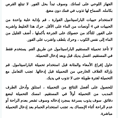
الجهاز اللوحي على لسانك. وسوف تبدأ بحل الفور. لا تبتلع القرص
بكامله. السماح لها تذوب في فمك دون مضغ.
لاستخدام حبيبات الباراسيتامول الفوارة ، قم بإذابة علبة واحدة من
الحبيبات في 4 أونصات من الماء على الأقل. حرك هذا الخليط واشربه
على الفور. للتأكد من حصولك على الجرعة بأكملها ، أضف القليل من
الماء إلى نفس الكوب ، وحرك بلطف واشرب على الفور.
لا تأخذ تحميلة المستقيم الباراسيتامول عن طريق الفم. يستخدم فقط
في المستقيم. اغسل يديك قبل وبعد إدخال التحميلة.
حاول إفراغ الأمعاء والمثانة قبل استخدام تحميلة الباراسيتامول. قم
بإزالة الغلاف الخارجي من التحميلة قبل إدخالها. تجنب التعامل مع
التحميلة لفترة طويلة حتى لا تذوب في يديك.
للحصول على أفضل النتائج من التحميلة ، استلق وأدخل الطرف
المدبب من التحميلة أولاً في المستقيم. امسك التحميلة لبضع
دقائق. سوف يذوب بسرعة بمجرد إدخاله وسوف تشعر بعدم الراحة أو
عدم الراحة أثناء الإمساك به. تجنب استخدام الحمام بعد إدخال التحميلة
مباشرة.