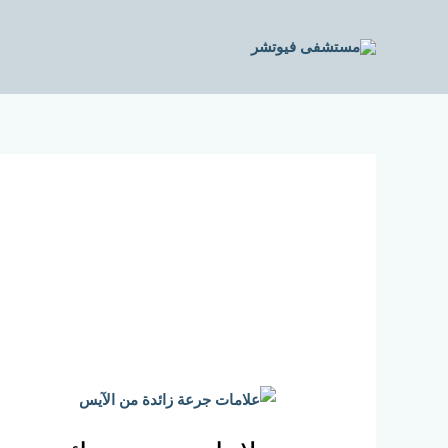
خطي
لى
لمحتوى
علامات
جرعة