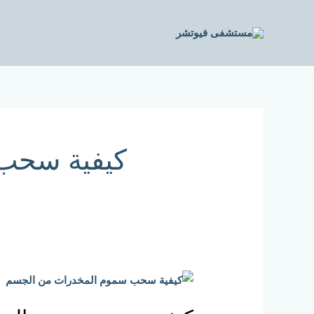
خطي
لى
لمحتوى
كيفية سحب
كيفية
سحب