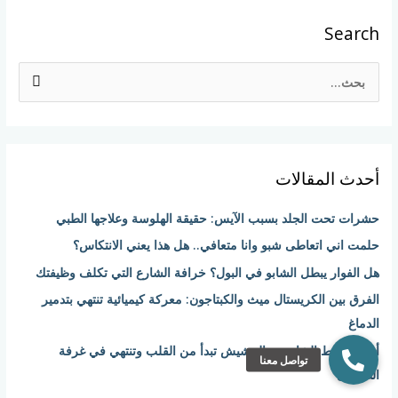
Search
ا
ل
ب
ح
أحدث المقالات
ث
ع
حشرات تحت الجلد بسبب الآيس: حقيقة الهلوسة وعلاجها الطبي
ن
حلمت اني اتعاطى شبو وانا متعافي.. هل هذا يعني الانتكاس؟
:
هل الفوار يبطل الشابو في البول؟ خرافة الشارع التي تكلف وظيفتك
الفرق بين الكريستال ميث والكبتاجون: معركة كيميائية تنتهي بتدمير
الدماغ
أضرار خلط الشابو مع الحشيش تبدأ من القلب وتنتهي في غرفة
الطوارئ