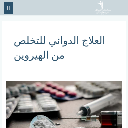
خطي
القائ
لى
الرئي
لمحتوى
العلاج الدوائي للتخلص
من الهيروين
ما
هي
طرق
علاج
إدمان
الهيروين