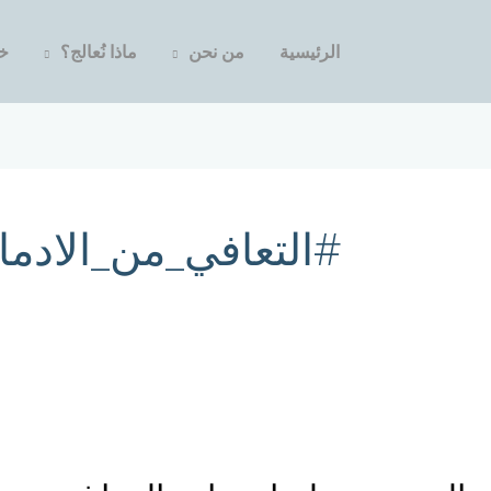
الرئيسية
من نحن
ماذا نُعالج؟
خد
#التعافي_من_الادما