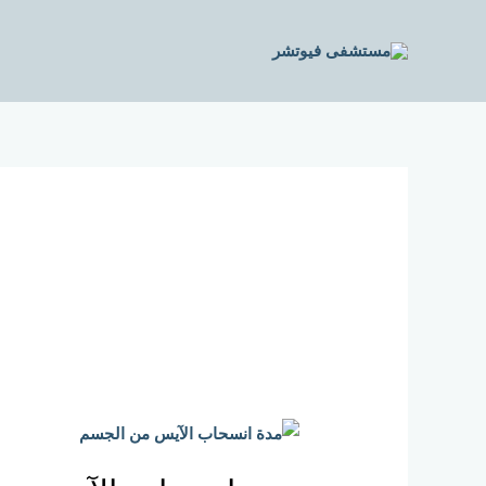
خطي
لى
لمحتوى
مدة
انسحاب