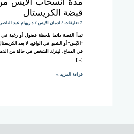
مدة انسحاب الآيس من 
الآيس
من
قبضة الكريستال
الجسم:
2 تعليقات
/
ادمان الايس
/
د.ريهام عبد الناصر
رحلة
استعادة
تبدأ القصة دائما بلحظة فضول أو رغبة في
الدماغ
“الآيس” أو الشبو. في الواقع، لا يعد الكريس
من
في الدماغ، ليترك الشخص في حالة من الذهو
قبضة
[…]
الكريستال
قراءة المزيد »