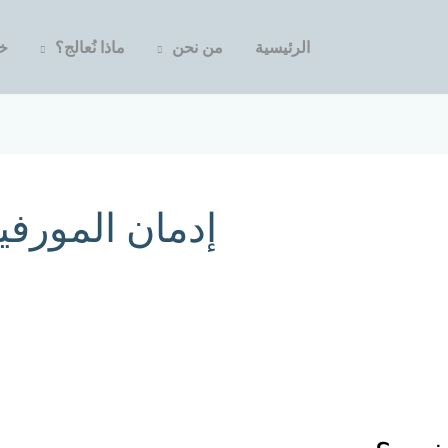
الرئيسية
من نحن
ماذا نُعالج؟
خد
إدمان المورفي