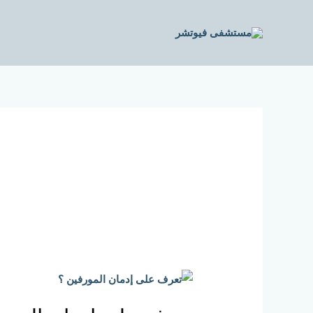
خطي
لى
لمحتوى
تعرف
على