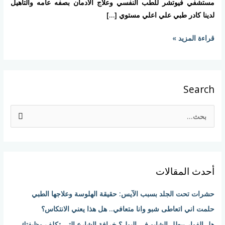
مستشفي فيوتشر للطب النفسي وعلاج الادمان بصفه عامه والتأهيل
لدينا كادر طبي علي اعلي مستوي […]
قراءة المزيد »
Search
ا
ل
ب
ح
أحدث المقالات
ث
ع
حشرات تحت الجلد بسبب الآيس: حقيقة الهلوسة وعلاجها الطبي
ن
حلمت اني اتعاطى شبو وانا متعافي.. هل هذا يعني الانتكاس؟
:
هل الفوار يبطل الشابو في البول؟ خرافة الشارع التي تكلف وظيفتك