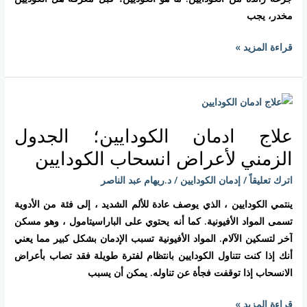
مخدر، يجب
قراءة المزيد »
علاج
ادمان
علاج ادمان الكودايين؛ الجدول
الكودايين؛
الجدول
الزمني لأعراض انسحاب الكودايين
الزمني
اترك تعليقاً
/
إدمان الكودايين
/
د.ريهام عبد الناصر
لأعراض
انسحاب
ينتمي الكودايين ، الذي يوصف عادة للألم الشديد ، إلى فئة من الأدوية
الكودايين
تسمى المواد الأفيونية. كما أنه يحتوي على الباراسيتامول ، وهو مسكن
آخر لتسكين الآلام. المواد الأفيونية تسبب الإدمان بشكل كبير مما يعني
أنك إذا كنت تتناول الكودايين بانتظام لفترة طويلة فقد تصاب بأعراض
الانسحاب إذا توقفت فجأة عن تناوله. يمكن أن يسبب
قراءة المزيد »