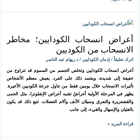
أعراض
انسحاب
أعراض انسحاب الكودايين؛ مخاطر
الكودايين؛
مخاطر
الانسحاب من الكوديين
الانسحاب
اترك تعليقاً
/
إدمان الكودايين
/
د.ريهام عبد الناصر
من
الكوديين
أعراض انسحاب الكودايين وتخلص الجسم من السموم قد تتراوح من
خفيفة إلى شديدة، ويعتمد ذلك على الفرد. يعيش معظم الأشخاص
تأثيرات الانسحاب خلال يومين فقط من تناول جرعة الكوديين الأخيرة.
يظهر في المرحلة الأولية أعراضٌ تشبه أعراض الإنفلونزا، مثل الحمى
والقشعريرة والتعرق وسيلان الأنف وآلام العضلات. تتبع ذلك قد يكون
بالغثيان والإسهال والقيء، إلى جانب
قراءة المزيد »