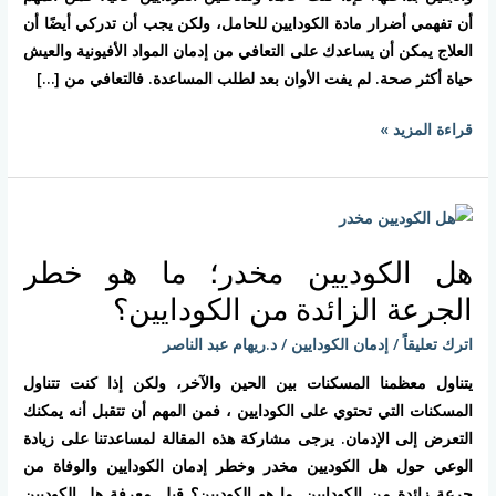
الولادة
أن تفهمي أضرار مادة الكودايين للحامل، ولكن يجب أن تدركي أيضًا أن
طبياً
العلاج يمكن أن يساعدك على التعافي من إدمان المواد الأفيونية والعيش
حياة أكثر صحة. لم يفت الأوان بعد لطلب المساعدة. فالتعافي من […]
قراءة المزيد »
هل
الكوديين
هل الكوديين مخدر؛ ما هو خطر
مخدر؛
ما
الجرعة الزائدة من الكودايين؟
هو
اترك تعليقاً
/
إدمان الكودايين
/
د.ريهام عبد الناصر
خطر
الجرعة
يتناول معظمنا المسكنات بين الحين والآخر، ولكن إذا كنت تتناول
الزائدة
المسكنات التي تحتوي على الكودايين ، فمن المهم أن تتقبل أنه يمكنك
من
التعرض إلى الإدمان. يرجى مشاركة هذه المقالة لمساعدتنا على زيادة
الكودايين؟
الوعي حول هل الكوديين مخدر وخطر إدمان الكودايين والوفاة من
جرعة زائدة من الكودايين. ما هو الكوديين؟ قبل معرفة هل الكوديين