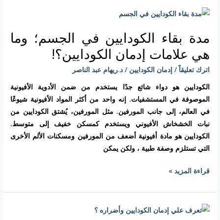
مدة
بقاء
مدة بقاء الكودايين في الجسم؛ وما
الكودايين
في
هي علامات إدمان الكودايين؟!
الجسم؛
اترك تعليقاً
/
إدمان الكودايين
/
د.ريهام عبد الناصر
وما
هي
الكودايين هو دواء شائع جدًا يستخدم من ضمن الأدوية الأفيونية
علامات
الموصوفة في المستشفيات. إنه واحد من أكثر المواد الأفيونية شيوعًا
إدمان
في العالم، إلى جانب المورفين. مثل المورفين، يُشتق الكودايين من
الكودايين؟!
نبات الخشخاش الأفيوني ويستخدم كمسكن خفيف إلى متوسط.
الكودايين هو مادة أفيونية أضعف من المورفين ومسكنات الألم الأخرى
التي تستلزم وصفة طبية ، ولكن يمكن
قراءة المزيد »
تعرف