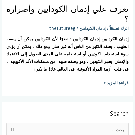
علي
تعرف علي إدمان الكودايين وأضراره
إدمان
الكودايين
؟
وأضراره
اترك تعليقاً
/
إدمان الكودايين
/
thefutureeg
؟
إدمان الكودايين إدمان الكودايين : نظرًا لأن الكودايين يمكن أن يصفه
الطبيب ، يعتقد الكثير من الناس أنه غير ضار. ومع ذلك ، يمكن أن يؤدي
سوء استخدام الكوديين أو استخدامه على المدى الطويل إلى الاعتماد
والإدمان. يعتبر الكودين ، وهو وصفة طبية من مسكنات الألم الأفيونية ،
في قلب أزمة المواد الأفيونية في العالم. عادةً ما يكون
قراءة المزيد »
Search
ا