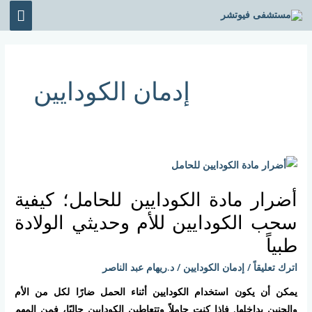
خطي
القائ
لى
الرئي
لمحتوى
إدمان الكودايين
أضرار
مادة
أضرار مادة الكودايين للحامل؛ كيفية
الكودايين
للحامل؛
سحب الكودايين للأم وحديثي الولادة
كيفية
طبياً
سحب
اترك تعليقاً
/
إدمان الكودايين
/
د.ريهام عبد الناصر
الكودايين
للأم
يمكن أن يكون استخدام الكودايين أثناء الحمل ضارًا لكل من الأم
وحديثي
والجنين بداخلها. فإذا كنت حاملاً وتتعاطين الكودايين حاليًا، فمن المهم