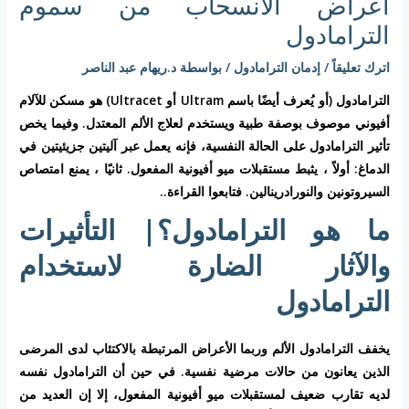
أعراض الانسحاب من سموم
الترامادول
اترك تعليقاً
/
إدمان الترامادول
/ بواسطة
د.ريهام عبد الناصر
الترامادول (أو يُعرف أيضًا باسم Ultram أو Ultracet) هو مسكن للآلام
أفيوني موصوف بوصفة طبية ويستخدم لعلاج الألم المعتدل. وفيما يخص
تأثير الترامادول على الحالة النفسية، فإنه يعمل عبر آليتين جزيئيتين في
الدماغ: أولاً ، يثبط مستقبلات ميو أفيونية المفعول. ثانيًا ، يمنع امتصاص
السيروتونين والنورادرينالين. فتابعوا القراءة..
ما هو الترامادول؟| التأثيرات
والآثار الضارة لاستخدام
الترامادول
يخفف الترامادول الألم وربما الأعراض المرتبطة بالاكتئاب لدى المرضى
الذين يعانون من حالات مرضية نفسية. في حين أن الترامادول نفسه
لديه تقارب ضعيف لمستقبلات ميو أفيونية المفعول، إلا إن العديد من