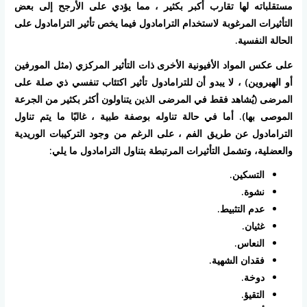
مستقلباته لها تقارب أكبر بكثير ، مما يؤدي على الأرجح إلى بعض
التأثيرات المرغوبة لاستخدام الترامادول فيما يخص تأثير الترامادول على
الحالة النفسية.
على عكس المواد الأفيونية الأخرى ذات التأثير المركزي (مثل المورفين
أو الهيروين) ، لا يبدو أن للترامادول تأثير اكتئاب تنفسي ذي صلة على
المرضى (يُشاهد فقط في المرضى الذين يتناولون أكثر بكثير من الجرعة
الموصى بها). أما في حالة تناوله بوصفة طبية ، غالبًا ما يتم تناول
الترامادول عن طريق الفم ، على الرغم من وجود التركيبات الوريدية
والعضلية، وتشمل التأثيرات المرتبطة بتناول الترامادول ما يلي:
التسكين.
نشوة.
عدم التثبيط.
غثيان.
النعاس.
فقدان الشهية.
دوخة.
التقيؤ.