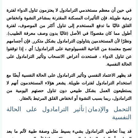
في حين أن معظم مستخدمي الترامادول لا يعتزمون تناول الدواء لفترة
زمنية طويلة. فإن التأثيرات المسكنة المقترنة بمشاعر النشوة وانخفاض
القلق غالبًا ما تدفع المستخدم إلى تناول أكثر من الموصوف، لفترة
أطول مما كان مقصودًا في الأصل (غالبًا بدون وصف معرفة الطبيب).
ونظرًا لأن المستخدمين يتناولون الترامادول بشكل متكرر. فإن أجسامهم
تصبح معتمدة من الناحية الفسيولوجية على الترامادول؛ أي ، إذا توقفوا
عن تناول الدواء ، فستحدث أعراض الانسحاب وتأثير الترامادول على
الحالة النفسية.
قد يظهر الاعتماد النفسي وتأثير الترامادول على الحالة النفسية أيضًا مع
استخدام الترامادول لفترات طويلة. يشعر هؤلاء المستخدمون أنهم لا
يستطيعون العمل بشكل طبيعي دون تناول حصتهم اليومية من
الترامادول، ربما بسبب النشوة أو انخفاض القلق المرتبط بالعقار.
التحمل والإدمان|تأثير الترامادول على الحالة
النفسية
قد يبدأ تعاطي الترامادول بشيء بسيط مثل وصفة طبية لألم ما بعد