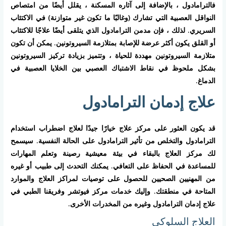
فالترامادول ، بالإضافة إلى آثاره المسكنة ، يقلل أيضًا من امتصاص
النواقل العصبية التي تشارك (وغالبًا ما تكون غير متوازنة) في الاكتئاب
السريري. لذلك ، فإن مدمن الترامادول الذي يتلقى أيضًا علاجًا للاكتئاب
أو القلق يكون أكثر عرضة للإصابة بمتلازمة السيروتونين. يمكن أن تكون
متلازمة السيروتونين مهددة للحياة ، وتتميز بزيادة تركيز السيروتونين
بشكل ملحوظ في نقاط الاشتباك العصبي بين الخلايا العصبية في
الدماغ.
علاج إدمان الترامادول
قد يكون العثور على مركز علاج خيارًا جيدًا لعلاج اضطراب استخدام
الترامادول والتخلص من تأثير الترامادول على الحالة النفسية. سيسمح
لك مركز العلاج بالبقاء في بيئة معيشية رصينة وتعلم المهارات
للمساعدة في الحفاظ على التعافي. يمكنك التحدث إلى طبيب أو غيره
من المهنيين الصحيين للحصول على توصيات لمراكز العلاج والموارد
المتاحة في منطقتك. وإليك خدمات مركز فيوتشر وفريقنا الطبي في
علاج إدمان الترامادول وغيره من المخدرات الأخرى.
العلاج السلوكي