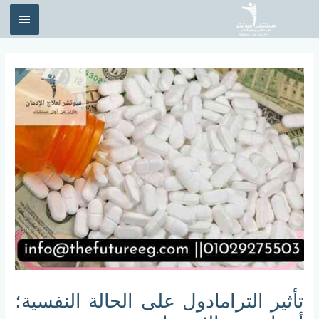
خطي
القائم
لى
الرئيس
لمحتوى
Post
navigation
تأثير الترامادول على الحالة النفسية؛