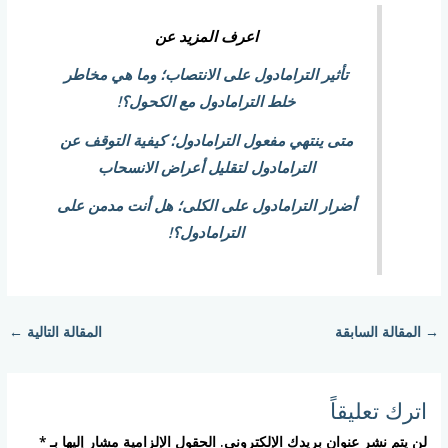
اعرف المزيد عن
تأثير الترامادول على الانتصاب؛ وما هي مخاطر
خلط الترامادول مع الكحول؟!
متى ينتهي مفعول الترامادول؛ كيفية التوقف عن
الترامادول لتقليل أعراض الانسحاب
أضرار الترامادول على الكلى؛ هل أنت مدمن على
الترامادول؟!
→
المقالة السابقة
المقالة التالية
←
اترك تعليقاً
لن يتم نشر عنوان بريدك الإلكتروني.
الحقول الإلزامية مشار إليها بـ
*