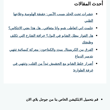
المقالات
حشرات تحت الجلد بسبب الآيس: حقيقة الهلوسة وعلاجها
الطبي
حلمت اني اتعاطى شبو وانا متعافي.. هل هذا يعني الانتكاس؟
هل الفوار يبطل الشابو في البول؟ خرافة الشارع التي تكلف
وظيفتك
الفرق بين الكريستال ميث والكبتاجون: معركة كيميائية تنتهي
بتدمير الدماغ
أضرار خلط الشابو مع الحشيش تبدأ من القلب وتنتهي في
غرفة الطوارئ
بتحميل الابلكيشن الخاص بنا من جوجل بلاي الان