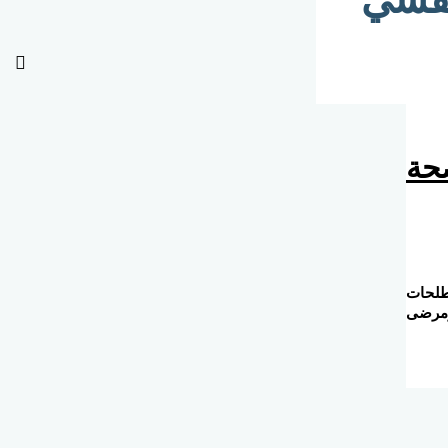
حة
طلحات
ومرضى