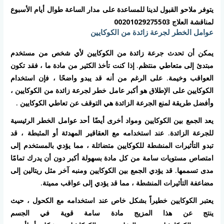
يتوفر ملاحو القبول لدينا للمساعدة على مدار الساعة طوال أيام الأسبوع
لمناقشة العلاج
00201029275503
عوامل الخطر لجرعة زائدة من الكوكايين
يمكن أن تحدث جرعة زائدة من الكوكايين لأي شخص من مستخدم
مبتدئ إلى متعاطي منتظم. إذا كنت تأخذ الكثير من مادة ما ، فقد تكون
العواقب وخيمة. على الرغم من أنه قد يبدو واضحًا ، فإن
استخدام
الكوكايين على الإطلاق هو أكبر عامل خطر لجرعة زائدة من الكوكايين
،
وأفضل طريقة لمنع الجرعة الزائدة هي
التوقف عن تعاطي الكوكايين
.
يعد الجمع بين الكوكايين ومواد أخرى
أيضًا أحد عوامل الخطر الرئيسية
للجرعة الزائدة. عند استخدامه مع العقاقير المهدئة أو المثبطة ، قد
تبدو
التأثيرات المنشطة للكوكايين
متضائلة ، مما يؤدي بالمستخدم إلى
امتصاص مستويات سامة من كل مادة بسهولة أكبر دون أن يدرك تمامًا
مدى تسممها. قد يؤدي الجمع بين الكوكايين ومنبه آخر مثل
ريتالين
إلى
مضاعفة التأثيرات المنشطة ، مما قد يؤدي إلى عواقب مميتة.
يعتبر الكوكايين خطيراً بشكل خاص عند استخدامه مع
الكحول
، حيث
ينتج عن هذا المزيج مادة سامة قوية في الجسم