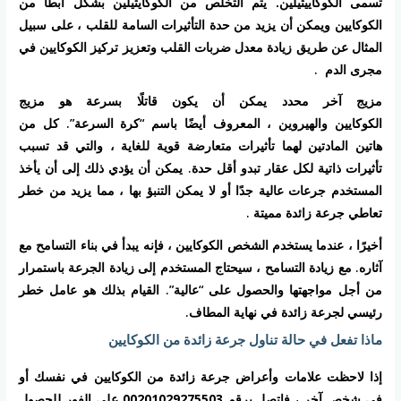
تسمى
الكوكاييثيلين.
يتم التخلص من الكوكايثيلين بشكل أبطأ من
الكوكايين ويمكن أن يزيد من حدة التأثيرات السامة للقلب ، على سبيل
المثال عن طريق زيادة معدل ضربات القلب وتعزيز تركيز الكوكايين في
مجرى الدم
.
مزيج آخر محدد يمكن أن يكون قاتلًا بسرعة هو مزيج
الكوكايين
والهيروين
، المعروف أيضًا باسم “كرة السرعة”. كل من
هاتين المادتين لهما تأثيرات متعارضة قوية للغاية ، والتي قد تسبب
تأثيرات ذاتية لكل عقار تبدو أقل حدة. يمكن أن يؤدي ذلك إلى أن يأخذ
المستخدم جرعات عالية جدًا أو لا يمكن التنبؤ بها ، مما يزيد من خطر
تعاطي جرعة زائدة مميتة
.
أخيرًا ، عندما يستخدم الشخص الكوكايين ، فإنه يبدأ في
بناء التسامح
مع
آثاره. مع زيادة التسامح ، سيحتاج المستخدم إلى زيادة الجرعة باستمرار
من أجل مواجهتها والحصول على “عالية”. القيام بذلك هو عامل خطر
رئيسي لجرعة زائدة في نهاية المطاف.
ماذا تفعل في حالة تناول جرعة زائدة من الكوكايين
إذا لاحظت علامات وأعراض جرعة زائدة من الكوكايين في نفسك أو
في شخص آخر ، فاتصل برقم
00201029275503
على الفور للحصول