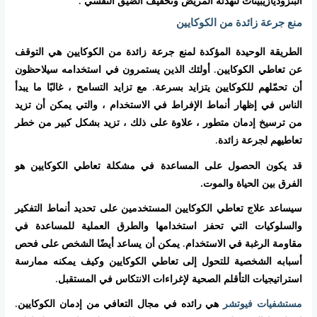
البنزوديازيبينات لتهدئة المريض وتخفيف الضيق النفسي
.
منع جرعة زائدة من الكوكايين
الطريقة الوحيدة المؤكدة لمنع جرعة زائدة من الكوكايين هي التوقف
عن تعاطي الكوكايين. أولئك الذين يستمرون في استخدامه سيلاحظون
أن تحمّلهم للكوكايين يتزايد بسرعة. مع تزايد التسامح ، غالبًا ما يبدأ
الناس في إظهار أنماط الإفراط في الاستخدام ، والتي يمكن أن تزيد
من ترسيخ إدمان متطور ، علاوة على ذلك ، تزيد بشكل كبير من خطر
تعاطيهم لجرعة زائدة.
قد يكون الحصول على المساعدة في مشكلة تعاطي الكوكايين هو
الفرق بين الحياة والموت.
سيساعد علاج تعاطي الكوكايين المستخدمين على تحديد أنماط التفكير
والسلوكيات التي تحفز استخدامها والطرق العملية للمساعدة في
مقاومة الرغبة في الاستخدام. يمكن أن يساعد أيضًا الشخص على فحص
أسبابه الشخصية للتحول إلى تعاطي الكوكايين وكيف يمكنه ممارسة
استراتيجيات التأقلم الصحية لإغراءات الانتكاس في المستقبل.
مستشفيات فيوتشر
هي رائده في مجال التعافي من إدمان الكوكايين.