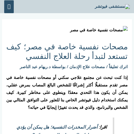
خطي
القائ
لى
الرئي
لمحتوى
Post
navigation
مصحات نفسية خاصة في مصر؛ كيف
تستعد لتبدأ رحلة العلاج النفسي
اترك تعليقاً
/
مصحات علاج الإدمان
/ بواسطة
د.ريهام عبد الناصر
إذا كنت تبحث عن مجتمع علاجي سكني أو مصحات نفسية خاصة في
مصر تقدم مستقبلًا أكثر إشراقًا للشخص البالغ المصاب بمرض عقلي،
يمكن أن يكون هذا التحدي معقدًا وينطوي على مخاطر كبيرة. كيف
يمكنك استخدام دليل فيوتشر الخاص بنا للعثور على التوافق المثالي بين
الشخص والبرنامج، والذي قد يحدث تغييرًا إيجابيًا في حياته؟
اقرا:
أضرار المخدرات النفسية؛ هل يمكن أن يؤدي