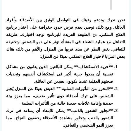
نحن ندرك وندعم رغبتك في التواصل الوثيق بين الأصدقاء وأفراد
العائلة. ومع ذلك، نوصي بعدم فرض حدود جغرافية على اختيار برنامج
العلاج السكني. دع الطبيعة الفريدة للبرنامج توجه اختيارك. طريقة
التفاعل مع عملية الشفاء في المنشأة تؤثر على نمو الشخص وتحقيقه
للتعافي. بغض النظر عن مدى قربها من المنزل. والأهم من ذلك، هناك
بعض المزايا لاختيار العلاج السكني بعيدًا عن المنزل:
**حرية الاستكشاف:** يمكن للبالغين الذين يعانون من مشاكل
نفسية أن يجدوا حرية أكبر في استكشاف أنفسهم وتحديات
صحتهم العقلية عندما يكونون بعيدين عن العائلة.
**التحرر من التأثيرات السلبية:** العيش بعيدًا عن المنزل يُجبر
الشخص على ترك أصدقاء ذوي تأثير ضعيف، مما يعزز بيئة
جديدة وإقامة علاقات جديدة خالية من التأثيرات السلبية.
**تجاوز الشعور بالذنب:** يمكن للابتعاد أن يساعد في ترك
الشعور بالذنب وتجاوز مشاهدة الأصدقاء يحققون النجاح، مما
يعزز النمو الشخصي والتعافي.