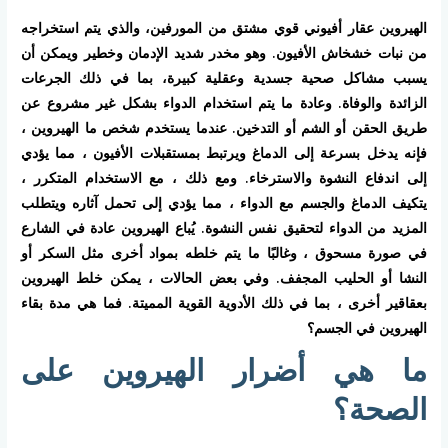
الهيروين عقار أفيوني قوي مشتق من المورفين، والذي يتم استخراجه
من نبات خشخاش الأفيون. وهو مخدر شديد الإدمان وخطير ويمكن أن
يسبب مشاكل صحية جسدية وعقلية كبيرة، بما في ذلك الجرعات
الزائدة والوفاة. وعادة ما يتم استخدام الدواء بشكل غير مشروع عن
طريق الحقن أو الشم أو التدخين. عندما يستخدم شخص ما الهيروين ،
فإنه يدخل بسرعة إلى الدماغ ويرتبط بمستقبلات الأفيون ، مما يؤدي
إلى اندفاع النشوة والاسترخاء. ومع ذلك ، مع الاستخدام المتكرر ،
يتكيف الدماغ والجسم مع الدواء ، مما يؤدي إلى تحمل آثاره ويتطلب
المزيد من الدواء لتحقيق نفس النشوة. يُباع الهيروين عادة في الشارع
في صورة مسحوق ، وغالبًا ما يتم خلطه بمواد أخرى مثل السكر أو
النشا أو الحليب المجفف. وفي بعض الحالات ، يمكن خلط الهيروين
بعقاقير أخرى ، بما في ذلك الأدوية القوية المميتة. فما هي مدة بقاء
الهيروين في الجسم؟
ما هي أضرار الهيروين على
الصحة؟