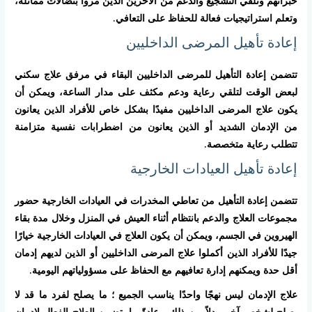
خبراتهم وتلقي التشجيع والدعم من الآخرين الذين مروا بنضالات مماثلة،
وتعلم استراتيجيات فعالة للحفاظ على التعافي.
إعادة تأهيل المرضى الداخليين
تتضمن إعادة التأهيل للمرضى الداخليين البقاء في مرفق علاج سكني
لبعض الوقت لتلقي رعاية ودعم مكثف على مدار الساعة، ويمكن أن
يكون علاج المرضى الداخليين مفيدًا بشكل خاص للأفراد الذين يعانون
من الإدمان الشديد أو الذين يعانون من اضطرابات نفسية متزامنة
تتطلب رعاية متخصصة.
إعادة تأهيل العيادات الخارجية
تتضمن إعادة التأهيل من تعاطي المخدرات في العيادات الخارجية حضور
مجموعات العلاج والدعم بانتظام أثناء العيش في المنزل وخلال مدة بقاء
الهيروين في الجسم، ويمكن أن يكون العلاج في العيادات الخارجية خيارًا
جيدًا للأفراد الذين أكملوا علاج المرضى الداخليين أو الذين لديهم إدمان
أقل حدة ويمكنهم إدارة تعافيهم مع الحفاظ على مسؤولياتهم اليومية.
علاج الإدمان ليس نهجًا واحدًا يناسب الجميع ؛ ما يصلح لفرد ما قد لا
يصلح لشخص آخر. بدلاً من ذلك ، عادةً ما يتضمن العلاج الفعال لإدمان