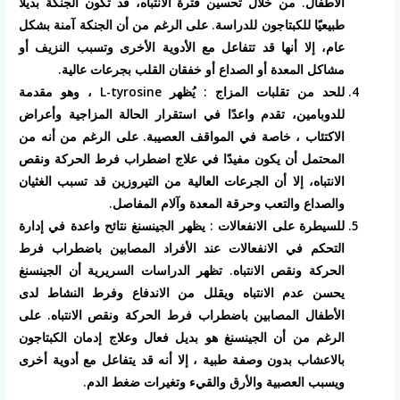
الأطفال. من خلال تحسين فترة الانتباه، قد تكون الجنكة بديلاً
طبيعيًا للكبتاجون للدراسة. على الرغم من أن الجنكة آمنة بشكل
عام، إلا أنها قد تتفاعل مع الأدوية الأخرى وتسبب النزيف أو
مشاكل المعدة أو الصداع أو خفقان القلب بجرعات عالية.
للحد من تقلبات المزاج : يُظهر L-tyrosine ، وهو مقدمة
للدوبامين، تقدم واعدًا في استقرار الحالة المزاجية وأعراض
الاكتئاب ، خاصة في المواقف العصيبة. على الرغم من أنه من
المحتمل أن يكون مفيدًا في علاج اضطراب فرط الحركة ونقص
الانتباه، إلا أن الجرعات العالية من التيروزين قد تسبب الغثيان
والصداع والتعب وحرقة المعدة وآلام المفاصل.
للسيطرة على الانفعالات : يظهر الجينسنغ نتائح واعدة في إدارة
التحكم في الانفعالات عند الأفراد المصابين باضطراب فرط
الحركة ونقص الانتباه. تظهر الدراسات السريرية أن الجينسنغ
يحسن عدم الانتباه ويقلل من الاندفاع وفرط النشاط لدى
الأطفال المصابين باضطراب فرط الحركة ونقص الانتباه. على
الرغم من أن الجينسنغ هو بديل فعال وعلاج إدمان الكبتاجون
بالاعشاب بدون وصفة طبية ، إلا أنه قد يتفاعل مع أدوية أخرى
ويسبب العصبية والأرق والقيء وتغيرات ضغط الدم.