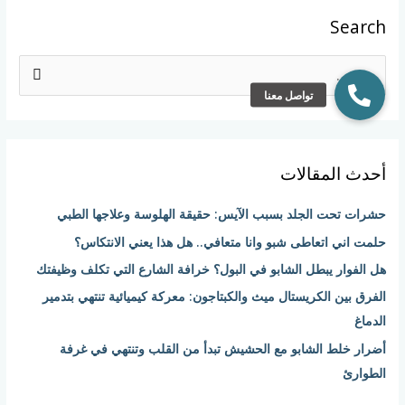
Search
ا
ل
ب
ح
أحدث المقالات
ث
ع
حشرات تحت الجلد بسبب الآيس: حقيقة الهلوسة وعلاجها الطبي
ن
حلمت اني اتعاطى شبو وانا متعافي.. هل هذا يعني الانتكاس؟
:
هل الفوار يبطل الشابو في البول؟ خرافة الشارع التي تكلف وظيفتك
الفرق بين الكريستال ميث والكبتاجون: معركة كيميائية تنتهي بتدمير
الدماغ
أضرار خلط الشابو مع الحشيش تبدأ من القلب وتنتهي في غرفة
الطوارئ