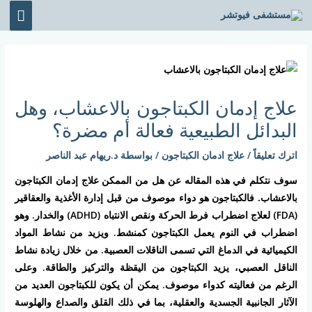
خطي
القائ
لى
الرئي
لمحتوى
Post
navigation
علاج إدمان الكبتاجون بالاعشاب، وهل
البدائل الطبيعية فعالة أم مضرة؟
اترك تعليقاً
/
علاج ادمان الكبتاجون
/ بواسطة
د.ريهام عبد الناصر
سوف نتكلم في هذه المقاله عن هل من الممكن
علاج إدمان الكبتاجون
بالاعشاب.
فالكبتاجون هو دواء موصوف من قبل إدارة الأغذية والعقاقير
(FDA) لعلاج اضطراب فرط الحركة ونقص الانتباه (ADHD) والخدار. وهو
اضطراب في النوم يعمل الكبتاجون كمنشط. ويزيد من نشاط المواد
الكيميائية في الدماغ التي تسمى الناقلات العصبية. من خلال زيادة نشاط
الناقل العصبي، يزيد الكبتاجون من اليقظة والتركيز والطاقة. وعلى
الرغم من فعاليته كدواء موصوف. يمكن أن يكون للكبتاجون العديد من
الآثار الجانبية الجسدية والعقلية، بما في ذلك القلق والصداع والهلوسة