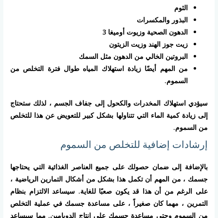
الثوم
البذور والمكسرات
الدهون الصحية وزيوت أوميغا 3
زيت جوز الهند وزيت الزيتون
البروتين الخالي من الدهون مثل السمك
من المهم أيضًا زيادة استهلاك المياه طوال فترة التخلص من
السموم.
سيؤدي استهلاك المخدرات والكحول إلى جفاف الجسم ، لذلك ستحتاج
إلى زيادة كمية الماء التي تتناولها بشكل كبير للتعويض عن هذا للتخلص
من السموم.
إرشادات إضافية للتخلص من السموم
بالإضافة إلى ضمان حصولك على جميع العناصر الغذائية التي يحتاجها
جسمك ، من المهم أن تكمل هذا بشكل من أشكال التمارين الرياضية ،
على الرغم من أن هذا قد يكون صعبًا للغاية. سيساعد الالتزام بنظام
التمرين ، مهما كان صغيراً ، على مساعدة جسمك في عملية التخلص
من السموم وحتى مساعدة جسمك على إنتاج الدوبامين. مما سيساعد